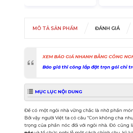
MÔ TẢ SẢN PHẨM
ĐÁNH GIÁ
XEM BÁO GIÁ NHANH BẰNG CÔNG NGH
Báo giá thi công lắp đặt trọn gói chỉ t
MỤC LỤC NỘI DUNG
Để có một ngôi nhà vững chắc là nhờ phần móng
Bởi vậy người Việt ta có câu “Con không cha n
trọng của phần nóc đối với ngôi nhà. Đó cũng l
nóc
và tổ chức nghi lễ một cách chỉnh chu, kỹ l