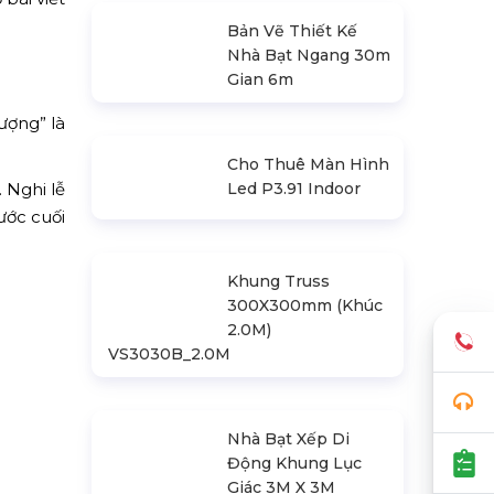
Bản Vẽ Thiết Kế
Nhà Bạt Ngang 30m
Gian 6m
ượng” là
 Nghi lễ
Cho Thuê Màn Hình
ước cuối
Led P3.91 Indoor
Khung Truss
300X300mm (Khúc
2.0M)
VS3030B_2.0M