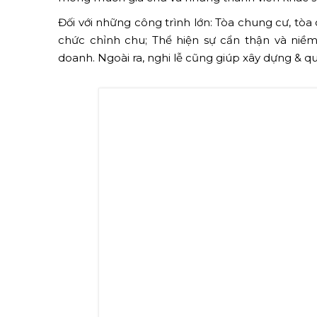
Lễ cất nóc luôn được tổ 
✅ Ý Nghĩa Của Lễ Cất Nóc
Theo quan niệm của người xưa thì
lễ cất nóc
ma
Công rằng công việc xây dựng công trình đã gần
mong muốn gia chủ và những thành viên khác sẽ
Đối với những công trình lớn: Tòa chung cư, tòa c
chức chỉnh chu; Thể hiện sự cẩn thận và niềm
doanh. Ngoài ra, nghi lễ cũng giúp xây dựng & q