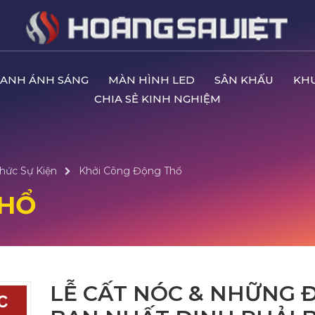
ANH ÁNH SÁNG
MÀN HÌNH LED
SÂN KHẤU
KH
CHIA SẺ KINH NGHIỆM
hức Sự Kiện
Khởi Công Động Thổ
THỔ
LỄ CẤT NÓC & NHỮNG 