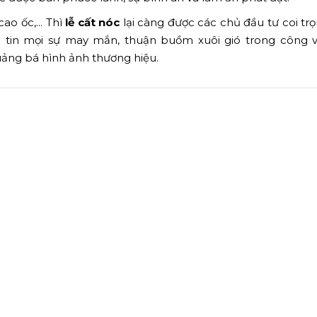
chức chỉnh chu, long trọng (Nguồn: Internet)
ng ý nghĩa tâm linh. Nghi lễ được hiểu là cách để báo cáo
 hoàn thành, đây sẽ là tổ ấm/nơi an cư lạc nghiệp của gia 
 được ban phước lành, sự bình an và làm ăn phát đạt.
ao ốc,... Thì
lễ cất nóc
lại càng được các chủ đầu tư coi trọ
 tin mọi sự may mắn, thuận buồm xuôi gió trong công v
uảng bá hình ảnh thương hiệu.