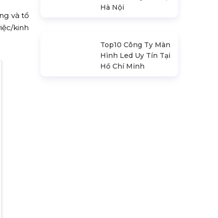
Sàn Sân Khấu Di
Động
Top10 Công Ty Màn
 với Thổ
Hình Led Uy Tín Tại
chủ; Với
Hà Nội
ng và tổ
iệc/kinh
Top10 Công Ty Màn
Hình Led Uy Tín Tại
Hồ Chí Minh