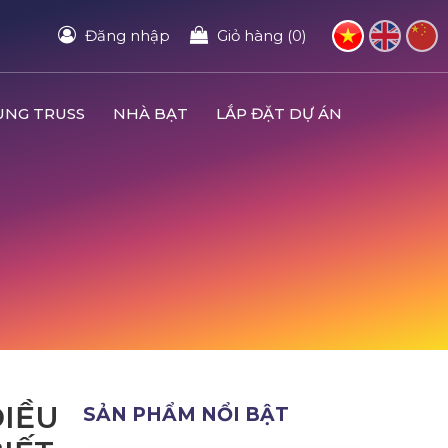
Đăng nhập
Giỏ hàng (0)
UNG TRUSS
NHÀ BẠT
LẮP ĐẶT DỰ ÁN
ĐIỀU
SẢN PHẨM NỔI BẬT