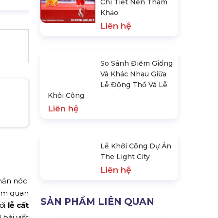
Chi Tiết Nên Tham
Khảo
Liên hệ
So Sánh Điểm Giống
Và Khác Nhau Giữa
Lễ Động Thổ Và Lễ
Khởi Công
Liên hệ
Lễ Khởi Công Dự Án
The Light City
Liên hệ
hần nóc.
tầm quan
tới
lễ cất
SẢN PHẨM LIÊN QUAN
 bài viết