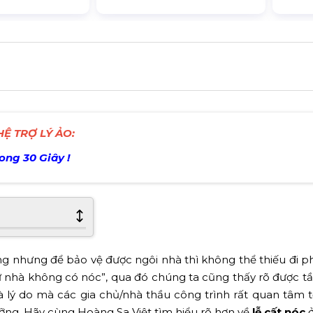
Ệ TRỢ LÝ ẢO:
rong 30 Giây !
 nhưng để bảo vệ được ngôi nhà thì không thể thiếu đi p
hư nhà không có nóc”, qua đó chúng ta cũng thấy rõ được 
à lý do mà các gia chủ/nhà thầu công trình rất quan tâm 
ưỡng. Hãy cùng Hoàng Sa Việt tìm hiểu rõ hơn về
lễ cất nóc
ở