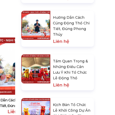
Hướng Dẫn Cách
Cúng Động Thổ Chi
Tiết, Đúng Phong
Thủy
Liên hệ
Tầm Quan Trọng &
Những Điều Cần
Lưu Ý Khi Tổ Chức
Lễ Động Thổ
Tầm Quan Trọng & Những Điều
Liên hệ
Cần Lưu Ý Khi Tổ Chức Lễ Động
Thổ
Liên hệ
 Dẫn Cách Cúng Động Thổ
Kịch Bản Tổ Chức
 Tiết, Đúng Phong Thủy
Lễ Khởi Công Dự Án
Liên hệ