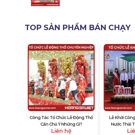
TOP SẢN PHẨM BÁN CHẠY
hởi Công
ham Khảo
Công Tác Tổ Chức Lễ Động Thổ
Lễ Khởi Công
Cần Chú Ý Những Gì?
Nước Thải T
Liên hệ
Li