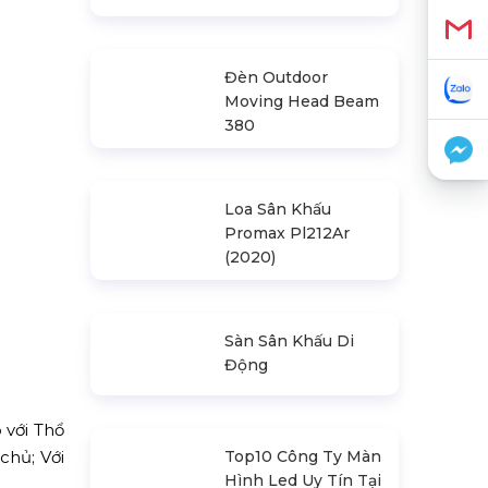
Nhà Bạt Xếp Di
Động Khung Lục
Giác 3M X 3M
Đèn Outdoor
Moving Head Beam
380
Loa Sân Khấu
Promax Pl212Ar
(2020)