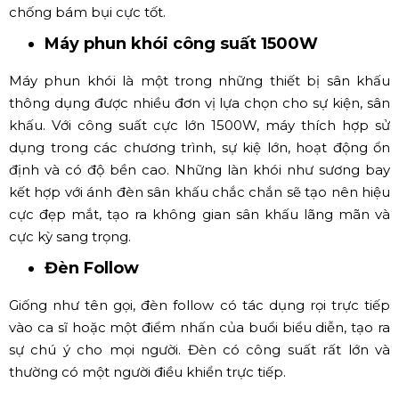
Ngoài những loại đèn được kể trên, trong sân khấu sự
kiện còn có sự xuất hiện của đèn Moving Head Beam
230W/330w. Đèn sở hữu thiết kế chắc chắn, hoạt động
ổn định, độ bền cao, đặc biệt độ sáng cao và tuổi thọ dài.
Về cấu trúc thiết kế: bề ngoài các loại đèn moving head
beam được bao bọc bởi lớp nhựa siêu bền, với độ đàn
hồi tốt thích hợp sử dụng cho sự kiện trong nhà hoặc
ngoài trời. Ngoài ra, thấu kính của moving head beam
được thiết kế quang học 5D và tráng lớp phủ chống
phản quang có khả năng chống ố mờ, chống mốc và
chống bám bụi cực tốt.
Máy phun khói công suất 1500W
Máy phun khói là một trong những thiết bị sân khấu
thông dụng được nhiều đơn vị lựa chọn cho sự kiện, sân
khấu. Với công suất cực lớn 1500W, máy thích hợp sử
dụng trong các chương trình, sự kiệ lớn, hoạt động ổn