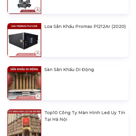
Liên hệ
Gói Cho Thuê Thiết Bị Ánh Sáng
Biểu Diễn 2
Liên hệ
Gói Cho Thuê Thiết Bị Ánh Sáng Cao
Cấp 2
Liên hệ
SẢN PHẨM LIÊN QUAN
Bản Vẽ Thiết Kế Nhà Bạt Ngang