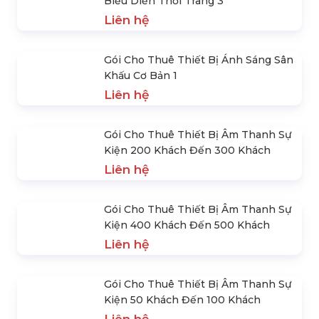
Cho Thuê Bóng Đèn Led Điều Khiển
Từ Xa
300.000 đ
Cho Thuê Loa Âm Thanh Xem Bán
Kết, Chung Kết Euro
Liên hệ
Đèn Hỗ Trợ Ánh Sáng Chụp Hình Sự
Kiện Được Ưa Chuộng Nhất
Liên hệ