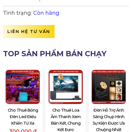
Tình trạng:
Còn hàng
LIÊN HỆ TƯ VẤN
TOP SẢN PHẨM BÁN CHẠY
Cho Thuê Bóng
Cho Thuê Loa
Đèn Hỗ Trợ Ánh
Đèn Led Điều
Âm Thanh Xem
Sáng Chụp Hình
Khiển Từ Xa
Bán Kết, Chung
Sự Kiện Được Ưa
Kết Euro
Chuộng Nhất
300.000 đ