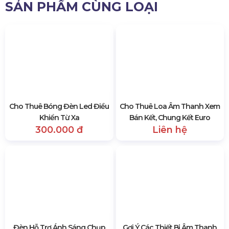
đây.
Hotline: 0985.999.345 - nhấn phím 2
Email: yenvo@hoangsaviet.com
Website: hoangsaviet.com
3432 lượt xem
SẢN PHẨM CÙNG LOẠI