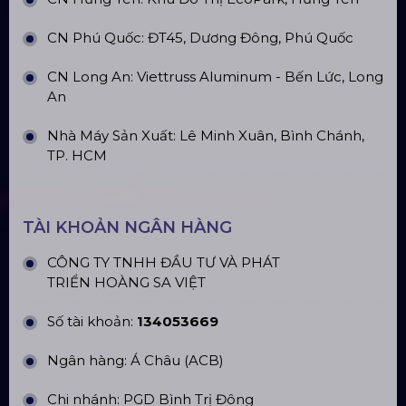
Đèn Outdoor Moving Head Beam
380
Loa Sân Khấu Promax Pl212Ar (2020)
Sàn Sân Khấu Di Động