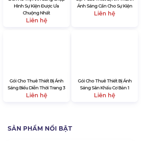
Cho Thuê Bóng Đèn Led Điều
Cho Thuê Loa Âm Thanh Xem
Khiển Từ Xa
Bán Kết, Chung Kết Euro
300.000 đ
Liên hệ
Đèn Hỗ Trợ Ánh Sáng Chụp
Gợi Ý Các Thiết Bị Âm Thanh
Hình Sự Kiện Được Ưa
Ánh Sáng Cần Cho Sự Kiện
Chuộng Nhất
Liên hệ