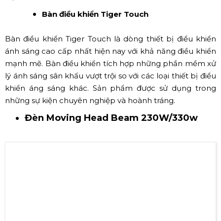
kiện, các buổi hòa nhạc, thuyết trình lớn nhỏ tạo nên
khối ánh sáng mờ ảo, giúp hiệu ứng ánh sáng đặc sắc
hơn. Ngoài ra, đèn Parwarm còn được sử dụng cho
backdrop photobooth để tạo độ sáng khi chụp hình…
hay để chiếu sáng cho các khu vực cần thiết trong sự
kiện.
Bàn điều khiển Tiger Touch
Bàn điều khiển Tiger Touch là dòng thiết bị điều khiển
ánh sáng cao cấp nhất hiện nay với khả năng điều khiển
mạnh mẽ. Bàn điều khiển tích hợp những phần mềm xử
lý ánh sáng sân khấu vượt trội so với các loại thiết bị điều
khiển áng sáng khác. Sản phẩm được sử dụng trong
những sự kiện chuyên nghiệp và hoành tráng.
Đèn Moving Head Beam 230W/330w