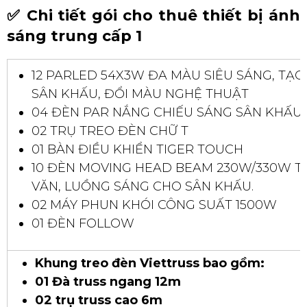
✅ Chi tiết gói cho thuê thiết bị ánh
sáng trung cấp 1
12 PARLED 54X3W ĐA MÀU SIÊU SÁNG, TẠ
SÂN KHẤU, ĐỔI MÀU NGHỆ THUẬT
04 ĐÈN PAR NẮNG CHIẾU SÁNG SÂN KHẤU
02 TRỤ TREO ĐÈN CHỮ T
01 BÀN ĐIỀU KHIỂN TIGER TOUCH
10 ĐÈN MOVING HEAD BEAM 230W/330W T
VĂN, LUỒNG SÁNG CHO SÂN KHẤU.
02 MÁY PHUN KHÓI CÔNG SUẤT 1500W
01 ĐÈN FOLLOW
Khung treo đèn Viettruss bao gồm:
01 Đà truss ngang 12m
02 trụ truss cao 6m