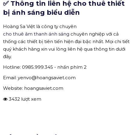
định và có độ bền cao. Những làn khói như sương bay
kết hợp với ánh đèn sân khấu chắc chắn sẽ tạo nên hiệu
cực đẹp mắt, tạo ra không gian sân khấu lãng mãn và
cực kỳ sang trọng.
Đèn Follow
Giống như tên gọi, đèn follow có tác dụng rọi trực tiếp
vào ca sĩ hoặc một điểm nhấn của buổi biểu diễn, tạo ra
sự chú ý cho mọi người. Đèn có công suất rất lớn và
thường có một người điều khiển trực tiếp.
✅ Thông tin liên hệ cho thuê thiết
bị ánh sáng biểu diễn
Hoàng Sa Việt là công ty chuyên
cho thuê âm thanh ánh sáng
chuyên nghiệp với cả
thống các thiết bị tiên tiến hiện đại bậc nhất. Mọi chi tiết
quý khách hàng xin vui lòng liên hệ qua thông tin dưới