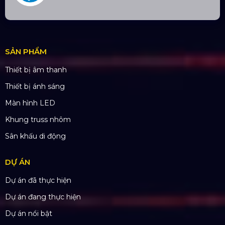
Trụ sở: 184/20 Lê Đình Cẩn, Phường Tân Tạo,
Quận Bình Tân, TP. HCM
CN Hà Nội: Số 229, Đ. Vân Trì, phường Vân Nội,
quận Đông Anh, Hà Nội
CN Hưng Yên: Khu Đô Thị EcoPark, Hưng Yên
CN Phú Quốc: ĐT45, Dương Đông, Phú Quốc
CN Long An: Viettruss Aluminum - Bến Lức, Long
An
Nhà Máy Sản Xuất: Lê Minh Xuân, Bình Chánh,
TP. HCM
TÀI KHOẢN NGÂN HÀNG