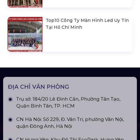
30m Gian 6m
Cho Thuê Màn Hình Led P3.91
Indoor
Khung Truss 300X300mm (Khúc
2.0M) VS3030B_2.0M
Nhà Bạt Xếp Di Động Khung Lục
Giác 3M X 3M