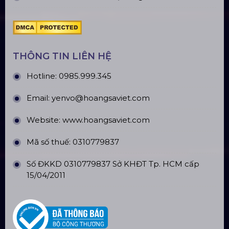
Top10 Công Ty Màn Hình Led Uy Tín
Tại Hà Nội
Top10 Công Ty Màn Hình Led Uy Tín
Tại Hồ Chí Minh
ĐỊA CHỈ VĂN PHÒNG