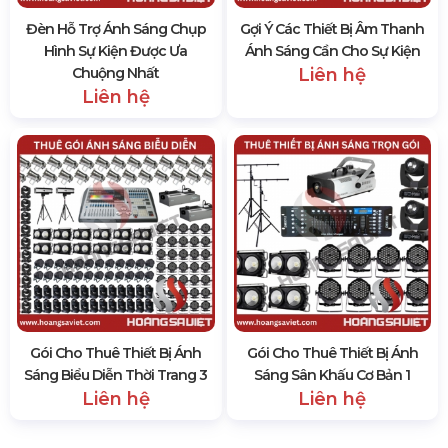
Cho Thuê Bóng Đèn Led Điều
Cho Thuê Loa Âm Thanh Xem
Khiển Từ Xa
Bán Kết, Chung Kết Euro
300.000 đ
Liên hệ
Đèn Hỗ Trợ Ánh Sáng Chụp
Gợi Ý Các Thiết Bị Âm Thanh