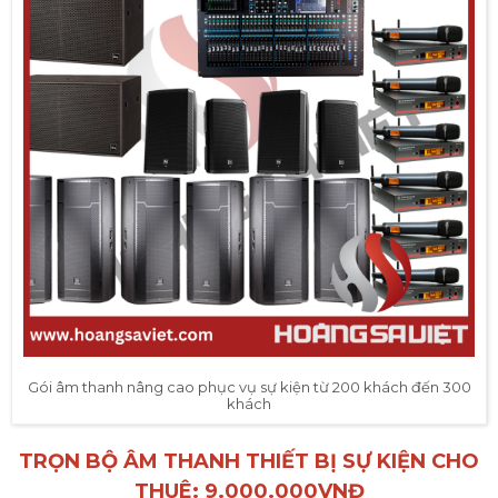
Gói âm thanh nâng cao phục vụ sự kiện từ 200 khách đến 300
khách
TRỌN BỘ ÂM THANH THIẾT BỊ SỰ KIỆN CHO
THUÊ: 9.000.000VNĐ