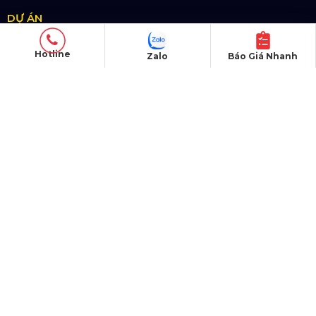
CÔNG TY TNHH ĐẦU TƯ VÀ PHÁT
TRIỂN HOÀNG SA VIỆT
Hotline
Zalo
Báo Giá Nhanh
Số tài khoản:
134053669
Ngân hàng: Á Châu (ACB)
Chi nhánh: PGD Bình Trị Đông
THÔNG TIN LIÊN HỆ
Hotline:
0985.999.345
Email:
yenvo@hoangsaviet.com
Website:
www.hoangsaviet.com