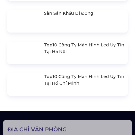
Bản Vẽ Thiết Kế Nhà Bạt Ngang
30m Gian 6m
Cho Thuê Màn Hình Led P3.91
Indoor
Khung Truss 300X300mm (Khúc
2.0M) VS3030B_2.0M
Nhà Bạt Xếp Di Động Khung Lục