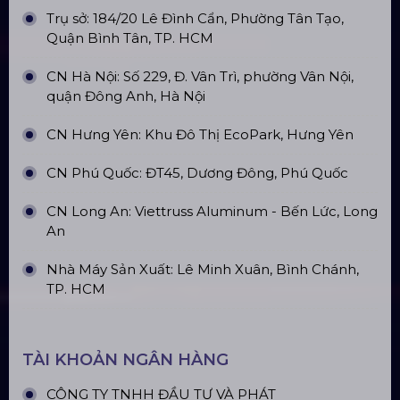
Giác 3M X 3M
Đèn Outdoor Moving Head Beam
380
Loa Sân Khấu Promax Pl212Ar (2020)
Sàn Sân Khấu Di Động