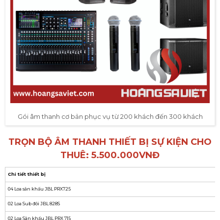
Gói âm thanh cơ bản phục vụ từ 200 khách đến 300 khách
TRỌN BỘ ÂM THANH THIẾT BỊ SỰ KIỆN CHO
THUÊ: 5.500.000VNĐ
Chi tiết thiết bị
04 Loa sân khấu JBL PRX725
02 Loa Sub đôi JBL 828S
02 Loa Sân khấu JBL PRX 715