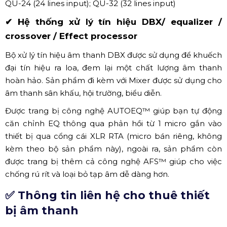
giúp tạo nên vẻ đẹp sang trọng, đẳng cấp cho sự kiện tổ
chức.
Về chất lượng: micro dễ dàng cài đặt với các thao tác
cực kỳ đơn giản, chỉ cần nhấn nút kênh, quét khu vực và
chọn một tần số phù hợp để sử dụng.
✔ Mixer Allen Heath Qu24 line
Mixer Allen & Heath QU - 24 là một trong những dòng
mixer số tích hợp rất nhiều tính năng của một mixer
chuyên nghiệp. Trong đó có cả những chức năng lấy từ
các dòng mixer GLD và Dlive cao cấp có giá từ hàng
chục nghìn USD. Mixer Allen & Heath QU - 24 với linh
kiện chất lượng cao đã tạo ra được một thế hệ mixer số
với công nghệ và chất lượng âm thanh đỉnh cao. Các
format size của mixer QU đó là: QU-16 (16 lines input);
QU-24 (24 lines input); QU-32 (32 lines input)
✔ Hệ thống xử lý tín hiệu DBX/ equalizer /