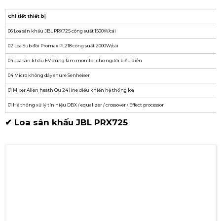
Chi tiết thiết bị
06 Loa sân khấu JBL PRX725 công suất 1500W/cái
02 Loa Sub đôi Promax PL218 công suất 2000W/cái
04 Loa sân khấu EV dùng làm monitor cho người biểu diễn
04 Micro không dây shure Senheiser
01 Mixer Allen heath Qu 24 line điều khiển hệ thống loa
01 Hệ thống xử lý tín hiệu DBX / equalizer / crossover / Effect processor
✔ Loa sân khấu JBL PRX725