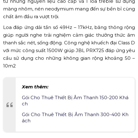
nội thất. Đây là dòng loa có thiết kế đơn giản nhưng
cũng không kém phần tinh tế, các góc cạnh vuông vắn
tạo nên vẻ mạnh mẽ, uy lực.
Về chất lượng: hệ thống 2 đường tiếng, cấu tạo từ 3 củ
loa. Bao gồm 2 củ bass với gân loa, màng loa được làm
từ những nguyên liệu cao cấp và 1 loa treble sử dụng
màng nhôm, nén neodymium mang đến sự bền bỉ cùng
chất âm đầu ra vượt trội.
Loa đáp ứng dải tần số 49Hz – 17kHz, băng thông rộng
giúp người nghe trải nghiệm cảm giác thưởng thức âm
thanh sắc nét, sống động. Công nghệ khuếch đại Class D
với mức công suất 1500W giúp JBL PRX725 đáp ứng yêu
cầu sử dụng cho những không gian rộng khoảng 50 –
10m2
Xem thêm: