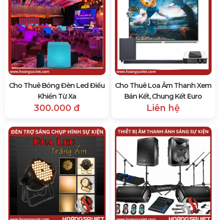
tiết, quý khách hàng vui lòng liên hệ qua thông tin dưới
đây
Hotline: 0985.999.345 - nhấn phím 2
Email: yenvo@hoangsaviet.com
Website: hoangsaviet.com
7634 lượt xem
SẢN PHẨM CÙNG LOẠI