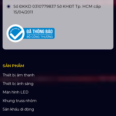
ĐỊA CHỈ VĂN PHÒNG
Trụ sở: 184/20 Lê Đình Cẩn, Phường Tân Tạo,
Quận Bình Tân, TP. HCM
CN Hà Nội: Số 229, Đ. Vân Trì, phường Vân Nội,
quận Đông Anh, Hà Nội
CN Hưng Yên: Khu Đô Thị EcoPark, Hưng Yên
CN Phú Quốc: ĐT45, Dương Đông, Phú Quốc
CN Long An: Viettruss Aluminum - Bến Lức, Long
An
Nhà Máy Sản Xuất: Lê Minh Xuân, Bình Chánh,
TP. HCM
TÀI KHOẢN NGÂN HÀNG