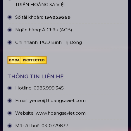
Top10 Công Ty Màn Hình Led Uy Tín
Tại Hà Nội
Top10 Công Ty Màn Hình Led Uy Tín
Tại Hồ Chí Minh