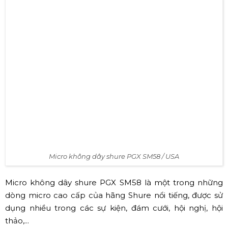
Về chất lượng: Loa JBL PRX 715 có cấu tạo gồm 1 củ
bass Differential Drive 40cm cho biến dạng thấp và cao
SPL kết hợp cùng 1 củ treble 3.8cm sử dụng nam châm
neodymium nén cho ra 2 đường tiếng tách biệt, sử dụng
mạch khuếch đại Class D cho mức công suất 1500W kết
hợp với góc phủ âm rộng 90° x 50° giúp âm thanh đầu
ra được lan tỏa mạnh mẽ trong không gian, mang đến
cho người dùng những trải nghiệm giải trí đỉnh cao.
✔ Micro không dây shure PGX SM58 / USA