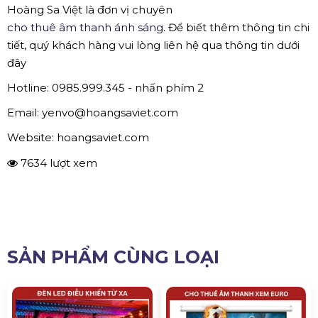
crossover / Effect processor
Bộ xử lý tín hiệu âm thanh DBX được sử dụng để khuếch
đại tín hiệu ra loa, đem lại một chất lượng âm thanh
hoàn hảo. Sản phẩm đi kèm với Mixer được sử dụng cho
âm thanh sân khấu, hội trường, biểu diễn.
Được trang bị công nghệ AUTOEQ™ giúp bạn tự động
căn chỉnh EQ thông qua phản hồi từ 1 micro gắn vào
thiết bị qua cổng cái XLR RTA (micro bán riêng, không
kèm theo bộ sản phẩm này), ngoài ra, sản phẩm còn
được trang bị thêm cả công nghệ AFS™ giúp cho việc
chống rú rít và loại bỏ tạp âm dễ dàng hơn.
✅ Thông tin liên hệ cho thuê thiết
bị âm thanh
Hoàng Sa Việt là đơn vị chuyên
cho thuê âm thanh ánh sáng
. Để biết thêm thông tin chi