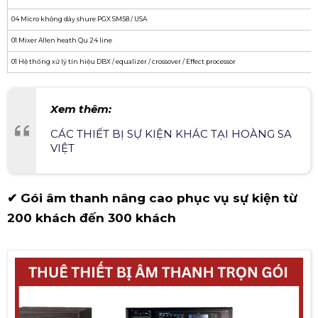
04 Micro không dây shure PGX SM58 / USA
01 Mixer Allen heath Qu 24 line
01 Hệ thống xử lý tín hiệu DBX / equalizer / crossover / Effect processor
Xem thêm:
CÁC THIẾT BỊ SỰ KIỆN KHÁC TẠI HOÀNG SA
VIỆT
✔ Gói âm thanh nâng cao phục vụ sự kiện từ
200 khách đến 300 khách