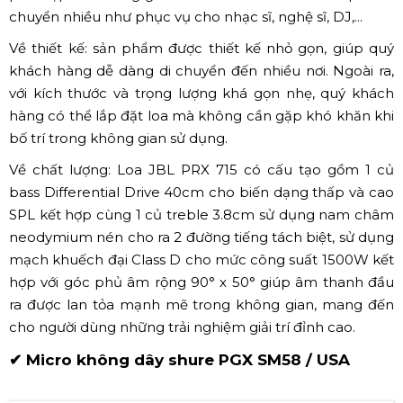
Về chất lượng: là dòng loa sub đôi chất lượng cao, sử
dụng 2 bass 18Inch (Bass 50) với sự nâng cấp cải tiến hơn
những dòng loa SUB trước đó. Loa hoạt động liên tục ở
mức công suất 2000 Wat (Continuous) và dòng loa SUB
đạt ngưỡng cực đại ở mức 4000 Wat, cho ra chất lượng
âm thanh chắc và gọn, uy lực nhưng không hề thiếu
chất mềm mại.
✔ Loa sân khấu JBL PRX 715
Loa JBL PRX 715 là dòng loa active (loa liền công suất)
phù hợp với không gian âm thanh sân khấu cần phải di
chuyển nhiều như phục vụ cho nhạc sĩ, nghệ sĩ, DJ,...
Về thiết kế: sản phẩm được thiết kế nhỏ gọn, giúp quý
khách hàng dễ dàng di chuyển đến nhiều nơi. Ngoài ra,
với kích thước và trọng lượng khá gọn nhẹ, quý khách
hàng có thể lắp đặt loa mà không cần gặp khó khăn khi
bố trí trong không gian sử dụng.