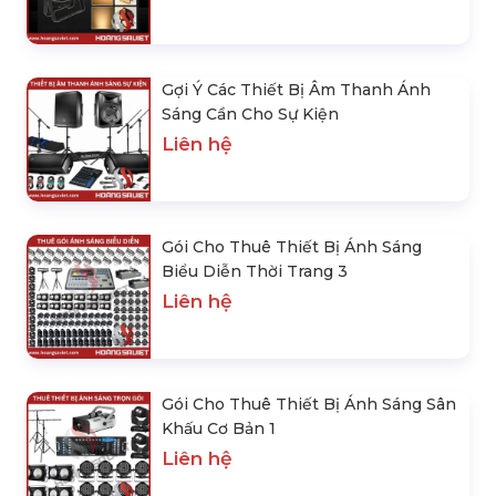
SẢN PHẨM NỔI BẬT
Cho Thuê Bóng Đèn Led Điều Khiển
Từ Xa
300.000 đ
Cho Thuê Loa Âm Thanh Xem Bán
Kết, Chung Kết Euro
Liên hệ
Đèn Hỗ Trợ Ánh Sáng Chụp Hình Sự
Kiện Được Ưa Chuộng Nhất
Liên hệ