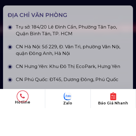
Top10 Công Ty Màn Hình Led Uy Tín
Tại Hồ Chí Minh
ĐỊA CHỈ VĂN PHÒNG
Hotline
Trụ sở: 184/20 Lê Đình Cẩn, Phường Tân Tạo,
Zalo
Báo Giá Nhanh
Quận Bình Tân, TP. HCM
CN Hà Nội: Số 229, Đ. Vân Trì, phường Vân Nội,
quận Đông Anh, Hà Nội