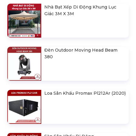
Indoor
Khung Truss 300X300mm (Khúc
2.0M) VS3030B_2.0M
Nhà Bạt Xếp Di Động Khung Lục
Giác 3M X 3M
Đèn Outdoor Moving Head Beam
380