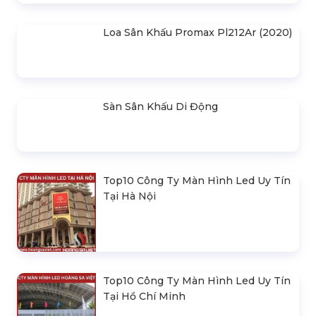
Cho Thuê Màn Hình Led P3.91
Indoor
Khung Truss 300X300mm (Khúc
2.0M) VS3030B_2.0M
Nhà Bạt Xếp Di Động Khung Lục
Giác 3M X 3M