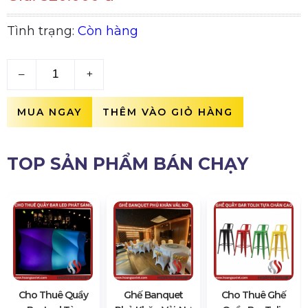
Tình trạng:
Còn hàng
–
+
MUA NGAY
THÊM VÀO GIỎ HÀNG
TOP SẢN PHẨM BÁN CHẠY
Cho Thuê Quầy
Ghế Banquet
Cho Thuê Ghế