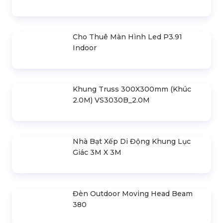
Cho Thuê Bàn Và Ghế Led Bar Phát
Sáng Giá Rẻ
600.000 đ
03 Tiêu Chí Cần Quan Tâm Khi Thuê
Thiết Bị Sự Kiện
Liên hệ
SẢN PHẨM LIÊN QUAN
Bản Vẽ Thiết Kế Nhà Bạt Ngang
30m Gian 6m