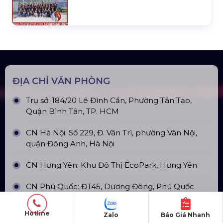
Đèn Outdoor Moving Head Beam
380
Loa Sân Khấu Promax Pl212Ar (2020)
Sàn Sân Khấu Di Động
Hotline
Zalo
Báo Giá Nhanh