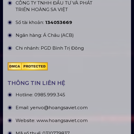
CÔNG TY TNHH ĐẦU TƯ VÀ PHÁT
TRIỂN HOÀNG SA VIỆT
Số tài khoản:
134053669
Ngân hàng: Á Châu (ACB)
Chi nhánh: PGD Bình Trị Đông
THÔNG TIN LIÊN HỆ
Hotline:
0985.999.345
Email:
yenvo@hoangsaviet.com
Website:
www.hoangsaviet.com
Mã số thuế: 0310779837