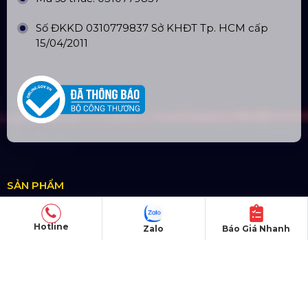
Số ĐKKD 0310779837 Sở KHĐT Tp. HCM cấp
15/04/2011
SẢN PHẨM
Thiết bị âm thanh
Hotline
Zalo
Báo Giá Nhanh
Thiết bị ánh sáng
Màn hình LED
Khung truss nhôm
Sân khấu di động