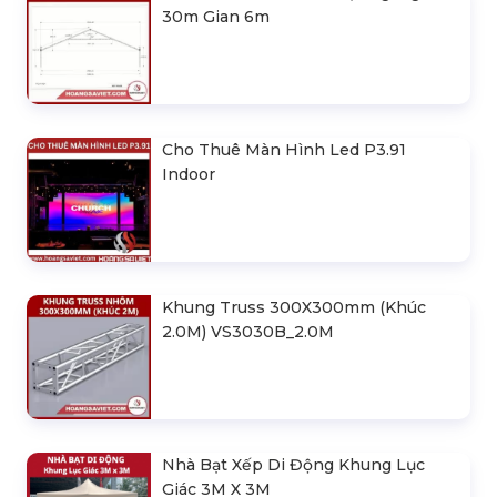
30m Gian 6m
Cho Thuê Màn Hình Led P3.91
Indoor
Khung Truss 300X300mm (Khúc
2.0M) VS3030B_2.0M
Nhà Bạt Xếp Di Động Khung Lục
Giác 3M X 3M