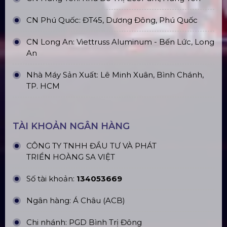
Sàn Sân Khấu Di Động
Top10 Công Ty Màn Hình Led Uy Tín
Tại Hà Nội
Top10 Công Ty Màn Hình Led Uy Tín
Tại Hồ Chí Minh