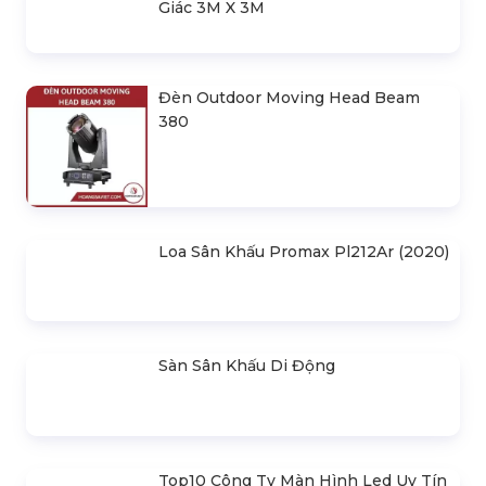
SẢN PHẨM LIÊN QUAN
Bản Vẽ Thiết Kế Nhà Bạt Ngang
30m Gian 6m
Cho Thuê Màn Hình Led P3.91
Indoor
Khung Truss 300X300mm (Khúc
2.0M) VS3030B_2.0M