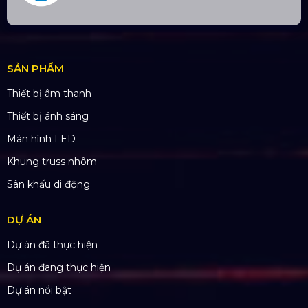
TÀI KHOẢN NGÂN HÀNG
CÔNG TY TNHH ĐẦU TƯ VÀ PHÁT
TRIỂN HOÀNG SA VIỆT
Số tài khoản:
134053669
Ngân hàng: Á Châu (ACB)
Chi nhánh: PGD Bình Trị Đông
THÔNG TIN LIÊN HỆ
Hotline:
0985.999.345
Email:
yenvo@hoangsaviet.com