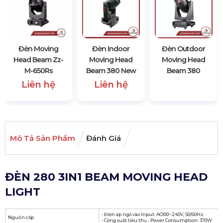
Đèn Moving
Đèn Indoor
Đèn Outdoor
Head Beam Zz-
Moving Head
Moving Head
M-650Rs
Beam 380 New
Beam 380
Liên hệ
Liên hệ
Mô Tả Sản Phẩm
Đánh Giá
ĐÈN 280 3IN1 BEAM MOVING HEAD
LIGHT
- Điện áp ngõ vào Input: AC100~240V, 50/60Hz
Nguồn cấp
- Công suất tiêu thụ - Power Consumption: 370W