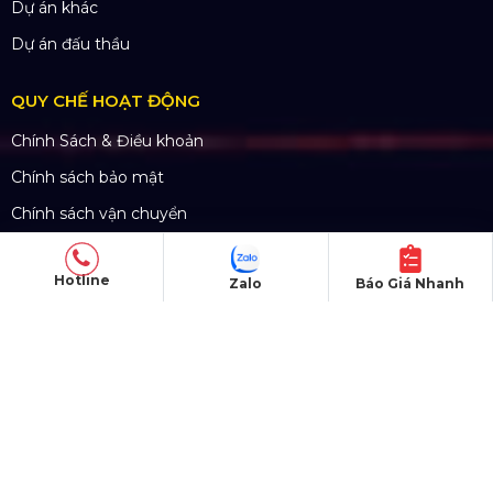
Website:
www.hoangsaviet.com
Mã số thuế: 0310779837
Số ĐKKD 0310779837 Sở KHĐT Tp. HCM cấp
15/04/2011
Hotline
Zalo
Báo Giá Nhanh
SẢN PHẨM
Thiết bị âm thanh
Thiết bị ánh sáng
Màn hình LED