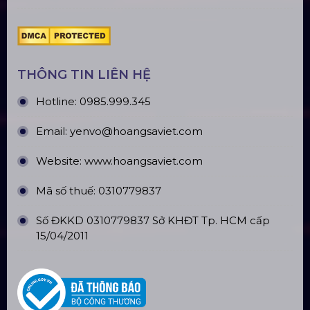
ĐỊA CHỈ VĂN PHÒNG
Trụ sở: 184/20 Lê Đình Cẩn, Phường Tân Tạo,
Quận Bình Tân, TP. HCM
CN Hà Nội: Số 229, Đ. Vân Trì, phường Vân Nội,
quận Đông Anh, Hà Nội
CN Hưng Yên: Khu Đô Thị EcoPark, Hưng Yên
CN Phú Quốc: ĐT45, Dương Đông, Phú Quốc
CN Long An: Viettruss Aluminum - Bến Lức, Long
An
Nhà Máy Sản Xuất: Lê Minh Xuân, Bình Chánh,
TP. HCM