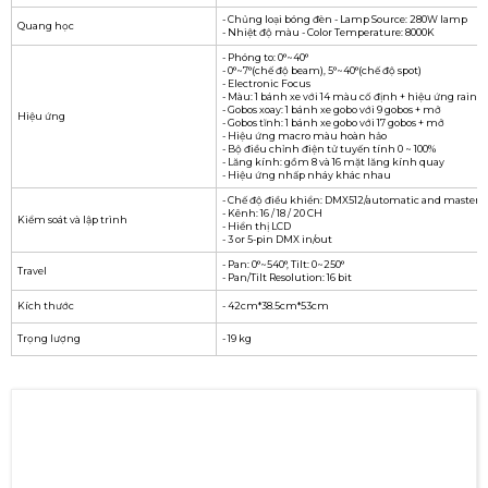
- Chủng loại bóng đèn - Lamp Source: 280W lamp
Quang học
- Nhiệt độ màu - Color Temperature: 8000K
- Phóng to: 0°~40°
- 0°~7°(chế độ beam), 5°~40°(chế độ spot)
- Electronic Focus
- Màu: 1 bánh xe với 14 màu cố định + hiệu ứng rain
- Gobos xoay: 1 bánh xe gobo với 9 gobos + mở
Hiệu ứng
- Gobos tĩnh: 1 bánh xe gobo với 17 gobos + mở
- Hiệu ứng macro màu hoàn hảo
- Bộ điều chỉnh điện tử tuyến tính 0 ~ 100%
- Lăng kính: gồm 8 và 16 mặt lăng kính quay
- Hiệu ứng nhấp nháy khác nhau
- Chế độ điều khiển: DMX512/automatic and master/
- Kênh: 16 / 18 / 20 CH
Kiểm soát và lập trình
- Hiển thị LCD
- 3 or 5-pin DMX in/out
- Pan: 0°~540°, Tilt: 0~250°
Travel
- Pan/Tilt Resolution: 16 bit
Kích thước
- 42cm*38.5cm*53cm
Trọng lượng
- 19 kg