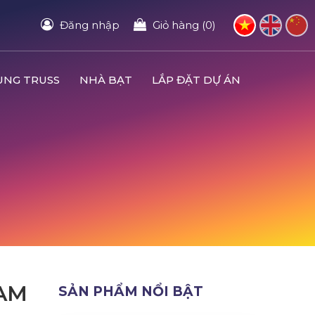
Đăng nhập
Giỏ hàng (0)
UNG TRUSS
NHÀ BẠT
LẮP ĐẶT DỰ ÁN
AM
SẢN PHẨM NỔI BẬT