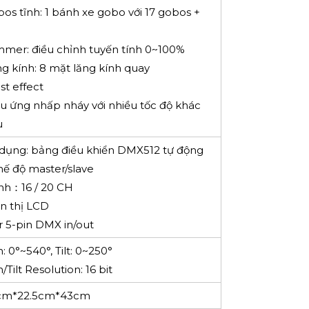
bos tĩnh: 1 bánh xe gobo với 17 gobos +
mmer: điều chỉnh tuyến tính 0~100%
ng kính: 8 mặt lăng kính quay
st effect
ệu ứng nhấp nháy với nhiều tốc độ khác
u
 dụng: bảng điều khiển DMX512 tự động
hế độ master/slave
nh：16 / 20 CH
ển thị LCD
or 5-pin DMX in/out
: 0°~540°, Tilt: 0~250°
/Tilt Resolution: 16 bit
3cm*22.5cm*43cm