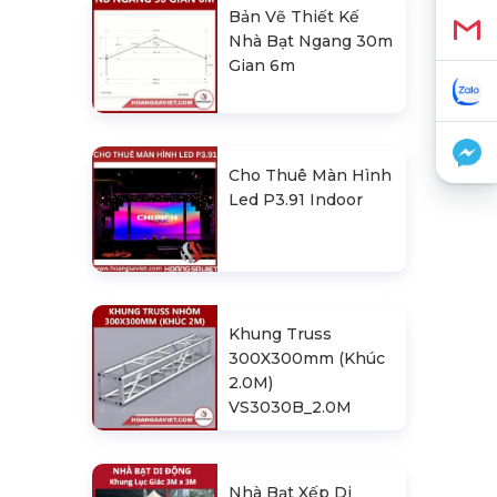
Bản Vẽ Thiết Kế
Nhà Bạt Ngang 30m
Gian 6m
Cho Thuê Màn Hình
Led P3.91 Indoor
Khung Truss
300X300mm (Khúc
2.0M)
VS3030B_2.0M
Nhà Bạt Xếp Di