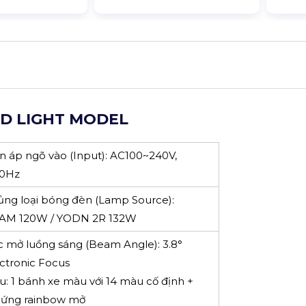
AD LIGHT MODEL
ện áp ngõ vào (Input): AC100~240V,
60Hz
ủng loại bóng đèn (Lamp Source):
AM 120W / YODN 2R 132W
c mở luồng sáng (Beam Angle): 3.8°
ectronic Focus
u: 1 bánh xe màu với 14 màu cố định +
 ứng rainbow mở