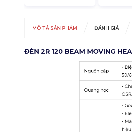
MÔ TẢ SẢN PHẨM
ĐÁNH GIÁ
ĐÈN 2R 120 BEAM MOVING HE
- Đi
Nguồn cấp
50/
- Ch
Quang học
OSR
- Gó
- El
- Mà
hiệu