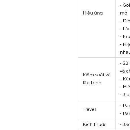
- Go
Hiệu ứng
mở
- Di
- Lă
- Fro
- Hi
nha
- Sử
và c
Kiểm soát và
- Kê
lập trình
- Hi
- 3 
- Pan
Travel
- Pan
Kích thước
- 3