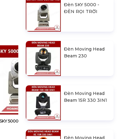
Đèn SKY 5000 -
ĐÈN RỌI TRỜI
Đèn Moving Head
Beam 230
Đèn Moving Head
Đèn Moving Head Beam 230
Beam 15R 330 3IN1
SKY 5000 - ĐÈN RỌI TRỜI
Đèn Moving Head