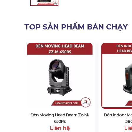
TOP SẢN PHẨM BÁN CHẠY
 15R 330
Đèn Moving Head Beam Zz-M-
Đèn Indoor M
650Rs
38
Liên hệ
Li