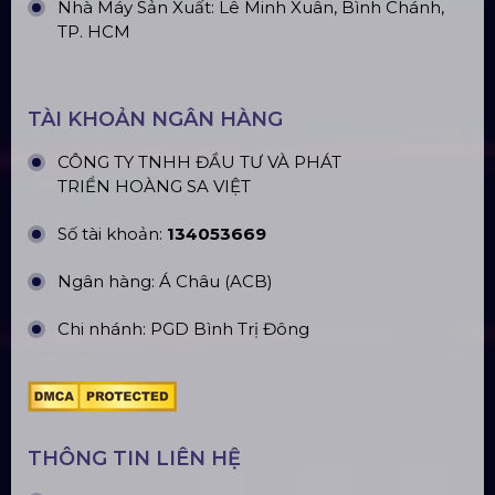
ĐỊA CHỈ VĂN PHÒNG
Trụ sở: 184/20 Lê Đình Cẩn, Phường Tân Tạo,
Quận Bình Tân, TP. HCM
CN Hà Nội: Số 229, Đ. Vân Trì, phường Vân Nội,
quận Đông Anh, Hà Nội
CN Hưng Yên: Khu Đô Thị EcoPark, Hưng Yên
CN Phú Quốc: ĐT45, Dương Đông, Phú Quốc
CN Long An: Viettruss Aluminum - Bến Lức, Long
An
Nhà Máy Sản Xuất: Lê Minh Xuân, Bình Chánh,
TP. HCM
TÀI KHOẢN NGÂN HÀNG