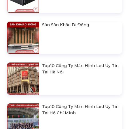
Đèn Outdoor Moving Head Beam
380
Loa Sân Khấu Promax Pl212Ar (2020)
Sàn Sân Khấu Di Động