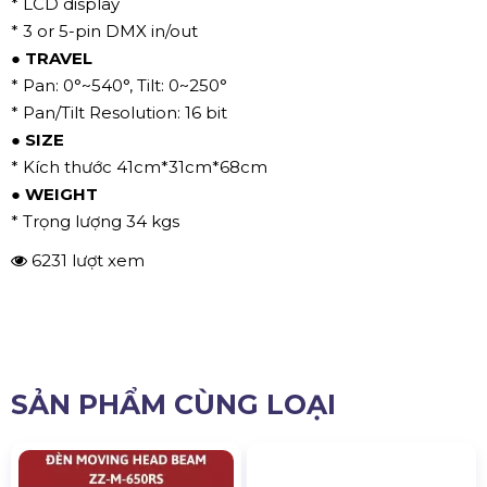
* LCD display
* 3 or 5-pin DMX in/out
● TRAVEL
* Pan: 0°~540°, Tilt: 0~250°
* Pan/Tilt Resolution: 16 bit
● SIZE
* Kích thước 41cm*31cm*68cm
● WEIGHT
* Trọng lượng 34 kgs
6231 lượt xem
SẢN PHẨM CÙNG LOẠI