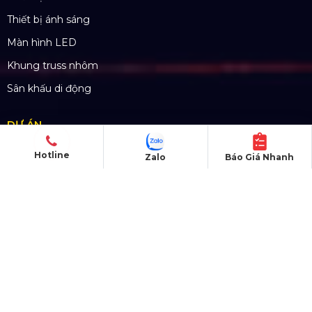
Mã số thuế: 0310779837
Số ĐKKD 0310779837 Sở KHĐT Tp. HCM cấp
15/04/2011
Hotline
Zalo
Báo Giá Nhanh
SẢN PHẨM
Thiết bị âm thanh
Thiết bị ánh sáng
Màn hình LED
Khung truss nhôm
Sân khấu di động