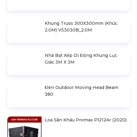
30m Gian 6m
Cho Thuê Màn Hình Led P3.91
Indoor
Khung Truss 300X300mm (Khúc
2.0M) VS3030B_2.0M
Nhà Bạt Xếp Di Động Khung Lục
Giác 3M X 3M