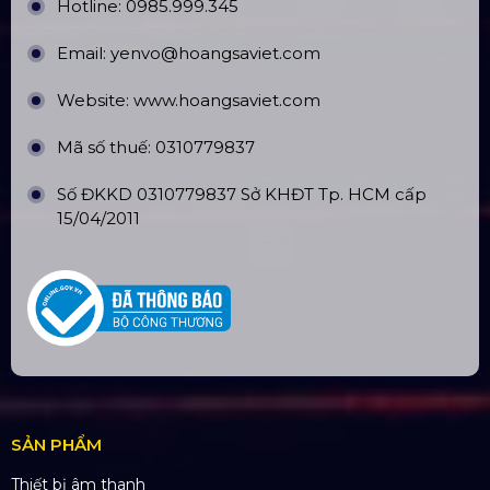
CÔNG TY TNHH ĐẦU TƯ VÀ PHÁT
TRIỂN HOÀNG SA VIỆT
Số tài khoản:
134053669
Ngân hàng: Á Châu (ACB)
Chi nhánh: PGD Bình Trị Đông
THÔNG TIN LIÊN HỆ
Hotline:
0985.999.345
Email:
yenvo@hoangsaviet.com
Website:
www.hoangsaviet.com