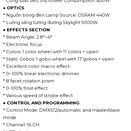
* Công suất tiêu thụ Power Consumption: 600W
● OPTICS
* Nguồn bóng đèn Lamp Source: OSRAM 440W
* Luồng sáng tương đương Skylight 5000W
● EFFECTS SECTION
* Beam Angle: 2.8°~4°
* Electronic focus
* Colors: 1 color wheel with 11 colors + open
* Static Gobos: 1 gobo wheel with 17 gobos + open
* Excellent color macro effect
* 0~100% linear electronic dimmer
* 8 facet rotation prism
* 0-100% frost effect
* Various speed of strobe effect
● CONTROL AND PROGRAMMING
* Control Mode: DMX512/automatic and master/slave
mode
* Channel: 16 CH