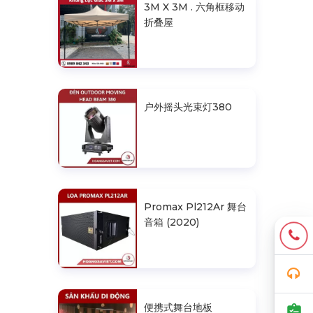
3M X 3M . 六角框移动
折叠屋
户外摇头光束灯380
Promax Pl212Ar 舞台
音箱 (2020)
便携式舞台地板