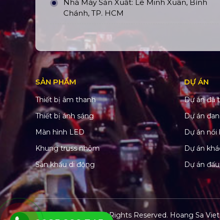
Nhà Máy Sản Xuất: Lê Minh Xuân, Bình
Chánh, TP. HCM
SẢN PHẨM
DỰ ÁN
Thiết bị âm thanh
Dự án đã t
Thiết bị ánh sáng
Dự án đan
Màn hình LED
Dự án nổi 
Khung truss nhôm
Dự án khá
Sân khấu di động
Dự án đấu
© Copyright 2022. All Rights Reserved.
Hoang Sa Viet