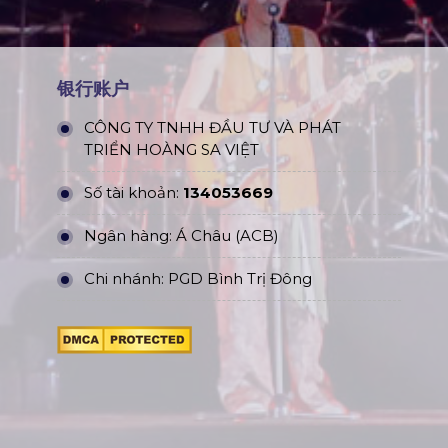
银行账户
CÔNG TY TNHH ĐẦU TƯ VÀ PHÁT
TRIỂN HOÀNG SA VIỆT
Số tài khoản:
134053669
Ngân hàng: Á Châu (ACB)
Chi nhánh: PGD Bình Trị Đông