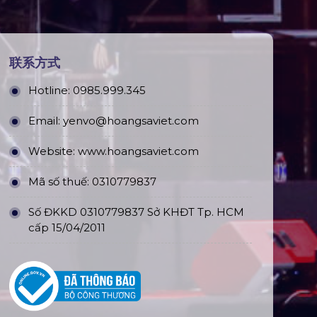
联系方式
Hotline:
0985.999.345
Email:
yenvo@hoangsaviet.com
Website:
www.hoangsaviet.com
Mã số thuế: 0310779837
Số ĐKKD 0310779837 Sở KHĐT Tp. HCM
cấp 15/04/2011