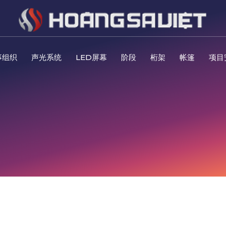
事组织
声光系统
LED屏幕
阶段
桁架
帐篷
项目