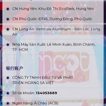
CN Hưng Yên: Khu Đô Thị EcoPark, Hưng Yên
CN Phú Quốc: ĐT45, Dương Đông, Phú Quốc
CN Long An: Viettruss Aluminum - Bến Lức, Long
An
Nhà Máy Sản Xuất: Lê Minh Xuân, Bình Chánh,
TP. HCM
银行账户
CÔNG TY TNHH ĐẦU TƯ VÀ PHÁT
TRIỂN HOÀNG SA VIỆT
Số tài khoản:
134053669
Ngân hàng: Á Châu (ACB)