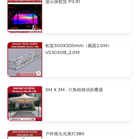
显示屏租赁 P3.91
桁架300X300mm（截面2.0M）
VS3030B_2.0M
3M X 3M . 六角框移动折叠屋
户外摇头光束灯380