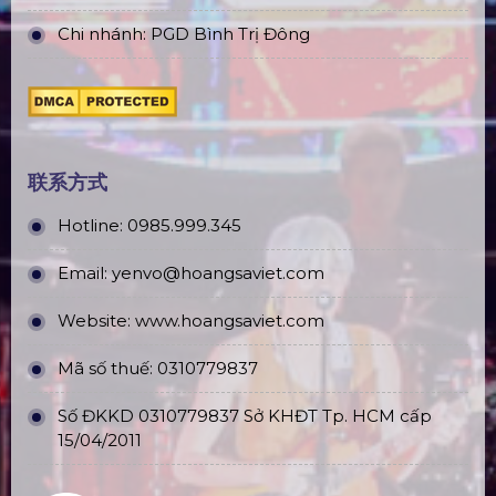
Chi nhánh: PGD Bình Trị Đông
联系方式
Hotline:
0985.999.345
Email:
yenvo@hoangsaviet.com
Website:
www.hoangsaviet.com
Mã số thuế: 0310779837
Số ĐKKD 0310779837 Sở KHĐT Tp. HCM cấp
15/04/2011