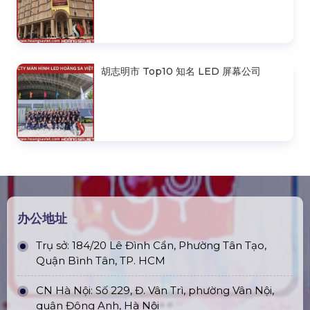
胡志明市 Top10 知名 LED 屏幕公司
办公地址
Trụ sở: 184/20 Lê Đình Cẩn, Phường Tân Tạo,
Quận Bình Tân, TP. HCM
CN Hà Nội: Số 229, Đ. Vân Trì, phường Vân Nội,
quận Đông Anh, Hà Nội