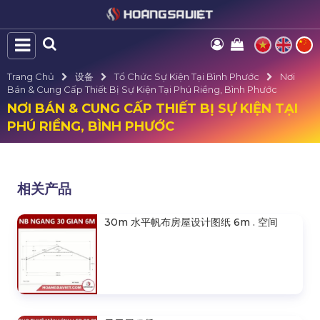
Trang Chủ
设备
Tổ Chức Sự Kiện Tại Bình Phước
Nơi
Bán & Cung Cấp Thiết Bị Sự Kiện Tại Phú Riềng, Bình Phước
NƠI BÁN & CUNG CẤP THIẾT BỊ SỰ KIỆN TẠI
PHÚ RIỀNG, BÌNH PHƯỚC
相关产品
30m 水平帆布房屋设计图纸 6m . 空间