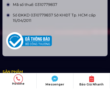
Trụ sở: 184/20 Lê Đình Cẩn, Phường Tân Tạo,
Quận Bình Tân, TP. HCM
CN Hà Nội: Số 229, Đ. Vân Trì, phường Vân Nội,
quận Đông Anh, Hà Nội
CN Hưng Yên: Khu Đô Thị EcoPark, Hưng Yên
CN Phú Quốc: ĐT45, Dương Đông, Phú Quốc
CN Long An: Viettruss Aluminum - Bến Lức, Long
An
Nhà Máy Sản Xuất: Lê Minh Xuân, Bình Chánh,
TP. HCM
Hotline
Messenger
Báo Giá Nhanh
银行账户
CÔNG TY TNHH ĐẦU TƯ VÀ PHÁT