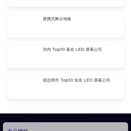
显示屏租赁 P3.91
桁架300X300mm（截面2.0M）
VS3030B_2.0M
3M X 3M . 六角框移动折叠屋