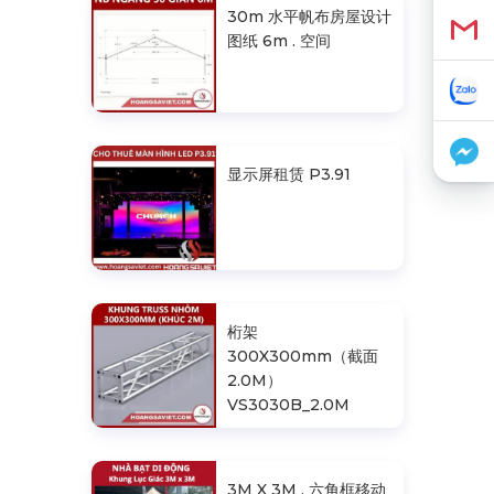
30m 水平帆布房屋设计
图纸 6m . 空间
显示屏租赁 P3.91
桁架
300X300mm（截面
2.0M）
VS3030B_2.0M
3M X 3M . 六角框移动