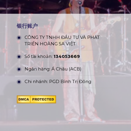
银行账户
CÔNG TY TNHH ĐẦU TƯ VÀ PHÁT
TRIỂN HOÀNG SA VIỆT
Số tài khoản:
134053669
Ngân hàng: Á Châu (ACB)
Chi nhánh: PGD Bình Trị Đông