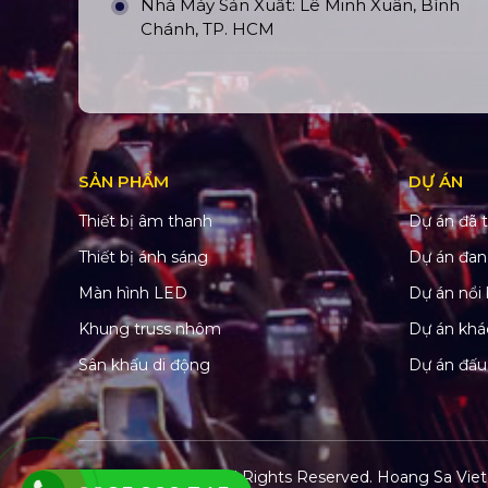
Nhà Máy Sản Xuất: Lê Minh Xuân, Bình
Chánh, TP. HCM
SẢN PHẨM
DỰ ÁN
Thiết bị âm thanh
Dự án đã t
Thiết bị ánh sáng
Dự án đan
Màn hình LED
Dự án nổi 
Khung truss nhôm
Dự án khá
Sân khấu di động
Dự án đấu
© Copyright 2022. All Rights Reserved.
Hoang Sa Viet