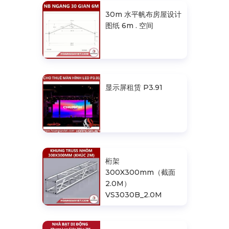
30m 水平帆布房屋设计
图纸 6m . 空间
显示屏租赁 P3.91
桁架
300X300mm（截面
2.0M）
VS3030B_2.0M