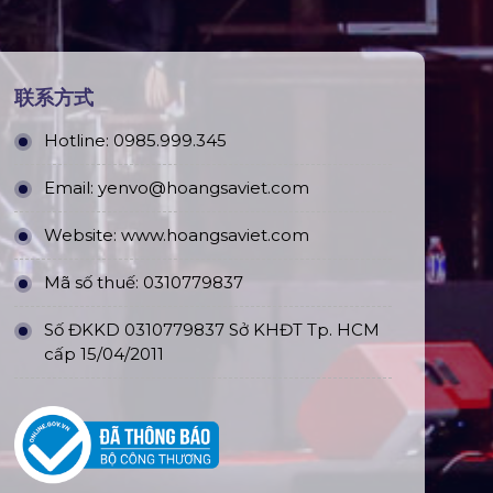
联系方式
Hotline:
0985.999.345
Email:
yenvo@hoangsaviet.com
Website:
www.hoangsaviet.com
Mã số thuế: 0310779837
Số ĐKKD 0310779837 Sở KHĐT Tp. HCM
cấp 15/04/2011