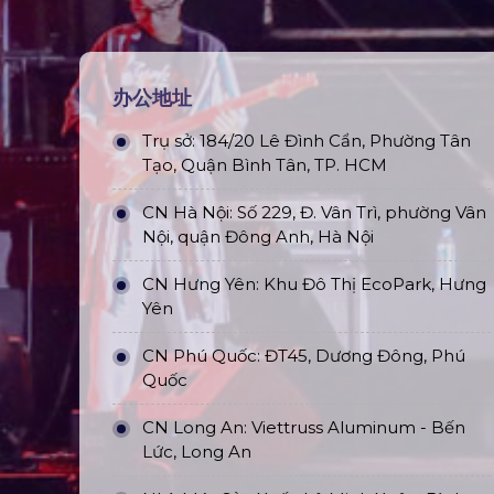
办公地址
Trụ sở: 184/20 Lê Đình Cẩn, Phường Tân
Tạo, Quận Bình Tân, TP. HCM
CN Hà Nội: Số 229, Đ. Vân Trì, phường Vân
Nội, quận Đông Anh, Hà Nội
CN Hưng Yên: Khu Đô Thị EcoPark, Hưng
Yên
CN Phú Quốc: ĐT45, Dương Đông, Phú
Quốc
CN Long An: Viettruss Aluminum - Bến
Lức, Long An