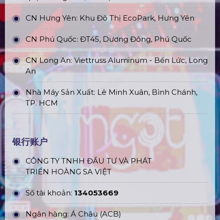
CN Hưng Yên: Khu Đô Thị EcoPark, Hưng Yên
CN Phú Quốc: ĐT45, Dương Đông, Phú Quốc
CN Long An: Viettruss Aluminum - Bến Lức, Long
An
Nhà Máy Sản Xuất: Lê Minh Xuân, Bình Chánh,
TP. HCM
银行账户
CÔNG TY TNHH ĐẦU TƯ VÀ PHÁT
TRIỂN HOÀNG SA VIỆT
Số tài khoản:
134053669
Ngân hàng: Á Châu (ACB)