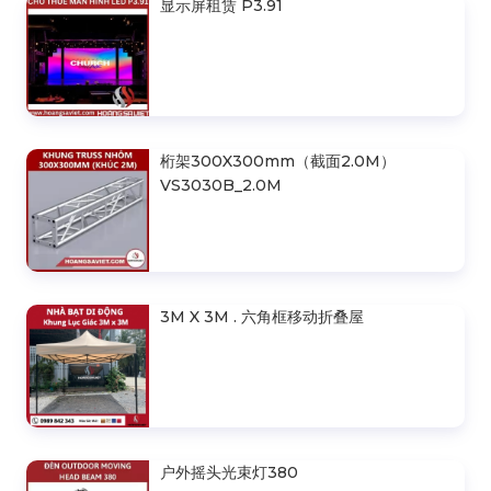
显示屏租赁 P3.91
桁架300X300mm（截面2.0M）
VS3030B_2.0M
3M X 3M . 六角框移动折叠屋
户外摇头光束灯380