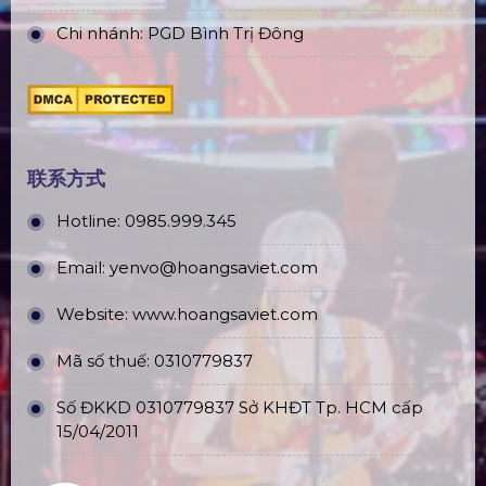
Chi nhánh: PGD Bình Trị Đông
联系方式
Hotline:
0985.999.345
Email:
yenvo@hoangsaviet.com
Website:
www.hoangsaviet.com
Mã số thuế: 0310779837
Số ĐKKD 0310779837 Sở KHĐT Tp. HCM cấp
15/04/2011