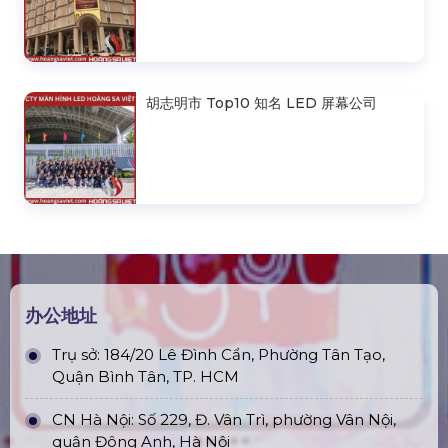
胡志明市 Top10 知名 LED 屏幕公司
办公地址
Trụ sở: 184/20 Lê Đình Cẩn, Phường Tân Tạo,
Quận Bình Tân, TP. HCM
CN Hà Nội: Số 229, Đ. Vân Trì, phường Vân Nội,
quận Đông Anh, Hà Nội