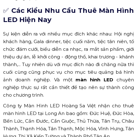
✅
Các Kiểu Nhu Cầu Thuê Màn Hình
LED Hiện Nay
Sự kiện diễn ra với nhiều mục đích khác nhau: Hội nghị
khách hàng, Gala dinner, tiệc cuối năm, tiệc tân niên, tổ
chức đám cưới, biểu diễn ca nhạc, ra mắt sản phẩm, giới
thiệu dự án, lễ khởi công - động thổ, khai trương - khánh
thành,... Tuy nhiên dù với mục đích nào đi chăng nữa thì
cuối cùng cũng phục vụ cho mục tiêu quảng bá hình
ảnh doanh nghiệp. Và một
màn hình LED
chuyên
nghiệp thực sự rất cần thiết để tạo nên sự thành công
cho chương trình.
Công ty Màn Hình LED Hoàng Sa Việt nhận cho thuê
màn hình LED tại Long An bao gồm: Đức Huệ, Đức Hòa,
Bến Lức, Cần Đước, Cần Giuộc, Thủ Thừa, Tân Trụ, Châu
Thành, Thạnh Hóa, Tân Thạnh, Mộc Hóa, Vĩnh Hưng, Tân
Hưng, Thị Xã Kiến Tường và Thành Phố Tân An.