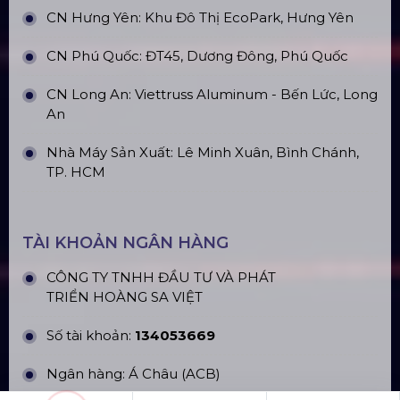
CN Hưng Yên: Khu Đô Thị EcoPark, Hưng Yên
CN Phú Quốc: ĐT45, Dương Đông, Phú Quốc
CN Long An: Viettruss Aluminum - Bến Lức, Long
An
Nhà Máy Sản Xuất: Lê Minh Xuân, Bình Chánh,
TP. HCM
TÀI KHOẢN NGÂN HÀNG
CÔNG TY TNHH ĐẦU TƯ VÀ PHÁT
TRIỂN HOÀNG SA VIỆT
Số tài khoản:
134053669
Ngân hàng: Á Châu (ACB)