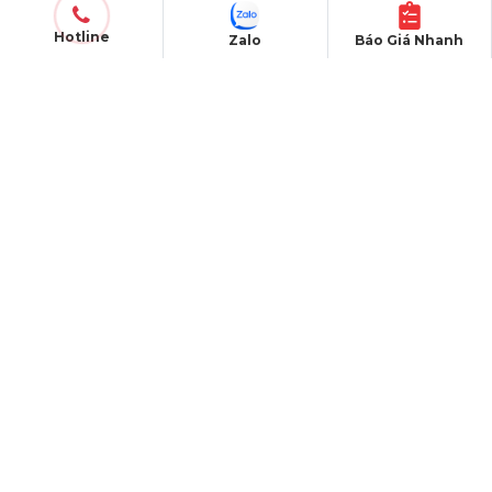
Chi nhánh: PGD Bình Trị Đông
Hotline
Zalo
Báo Giá Nhanh
THÔNG TIN LIÊN HỆ
Hotline:
0985.999.345
Email:
yenvo@hoangsaviet.com
Website:
www.hoangsaviet.com
Mã số thuế: 0310779837
Số ĐKKD 0310779837 Sở KHĐT Tp. HCM cấp
15/04/2011