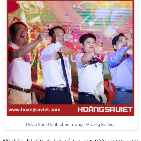
Rượu Whisky kết hợp ăn tráng miệng (Nguồn: Sưu tầm)