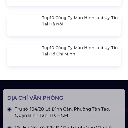
Liên hệ
SẢN PHẨM LIÊN QUAN
Bản Vẽ Thiết Kế Nhà Bạt Ngang
30m Gian 6m
Cho Thuê Màn Hình Led P3.91
Indoor