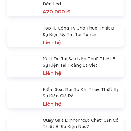
Thiết Bị Phát Sáng Lightstick Bóng
Tròn Giá Rẻ
156.000 đ
Vòng Tay Phát Sáng Led Điều Khiển
Từ Xa
78.000 đ
Trống Lắc Tay Tambourines Có Đèn
Led Phát Sáng
65.000 đ