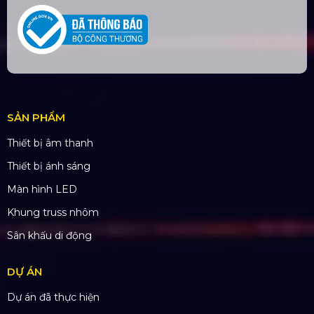
ĐỊA CHỈ VĂN PHÒNG
Trụ sở: 184/20 Lê Đình Cẩn, Phường Tân Tạo,
Quận Bình Tân, TP. HCM
CN Hà Nội: Số 229, Đ. Vân Trì, phường Vân Nội,
quận Đông Anh, Hà Nội
CN Hưng Yên: Khu Đô Thị EcoPark, Hưng Yên
CN Phú Quốc: ĐT45, Dương Đông, Phú Quốc
CN Long An: Viettruss Aluminum - Bến Lức, Long