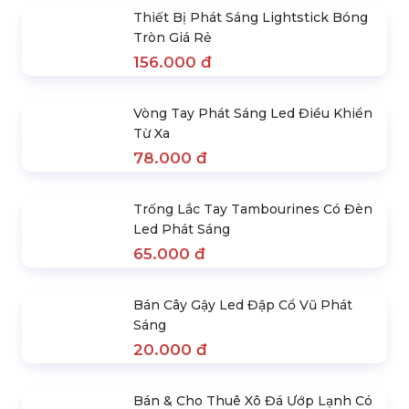
Ghế Banquet Phủ Khăn Vải,
Cho Thuê Ghế Quầy Bar Tolix
Nơ Màu Theo Yêu Cầu
Tựa Chân Cao
59.000 đ
156.000 đ
SẢN PHẨM NỔI BẬT
Thuê Khán Đài Di Động
Liên hệ
Top 10 Mẫu Backdrop, Background
Tết Trung Thu Đẹp
Liên hệ