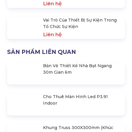
Bán Cây Gậy Led Đập Cổ Vũ Phát
Sáng
20.000 đ
Bán & Cho Thuê Xô Đá Ướp Lạnh Có
Đèn Led
420.000 đ
Top 10 Công Ty Cho Thuê Thiết Bị
Sự Kiện Uy Tín Tại Tphcm
Liên hệ
10 Lí Do Tại Sao Nên Thuê Thiết Bị