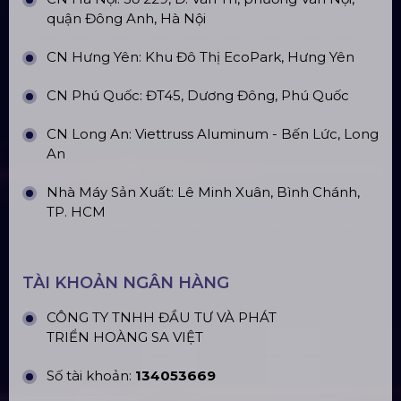
Khung Truss 300X300mm (Khúc
2.0M) VS3030B_2.0M
Nhà Bạt Xếp Di Động Khung Lục
Giác 3M X 3M
Đèn Outdoor Moving Head Beam
380
Loa Sân Khấu Promax Pl212Ar (2020)