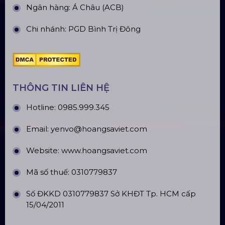
Sàn Sân Khấu Di Động
Top10 Công Ty Màn Hình Led Uy Tín
Tại Hà Nội
Top10 Công Ty Màn Hình Led Uy Tín
Tại Hồ Chí Minh