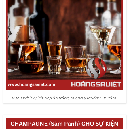
acolpop có pha soda thơm phù hợp với phụ nữ hoặc
whisky hoặc brandy có vị nồng giúp tiêu hóa tốt và tan
mùi thức ăn, phù hợp với nam giới. Vì là rượu mạnh nên
sử dụng ly nhỏ, rót khoảng 30ml và uống hớp từng
ngụm nhỏ.