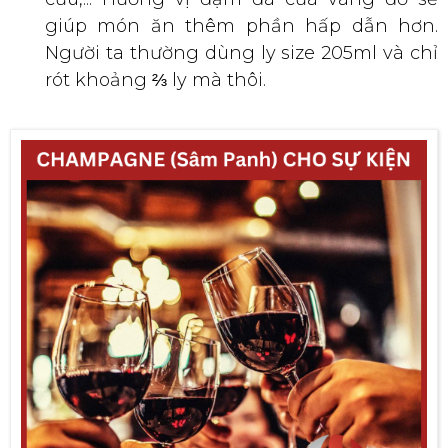
kèm trong suốt quá trình ăn chính. Vang được chia làm 3
loại: Vang đỏ, vang trắng và vang hồng.
Vang trắng và vang hồng phù hợp với ăn
kèm các món hải sản hoặc các loại thịt
trắng như thịt gia cầm, không át đi hương
vị tự nhiên của món ăn. Thường sử dụng
cỡ ly 145ml và rót gần đầy ly.
Vang đỏ thường được dùng đi kèm với các
món ăn có mùi tanh năng như thịt bê, thịt
cừu,... Hương vị đậm đà của vang đỏ sẽ
giúp món ăn thêm phần hấp dẫn hơn.
Người ta thường dùng ly size 205ml và chỉ
rót khoảng ⅔ ly mà thôi.