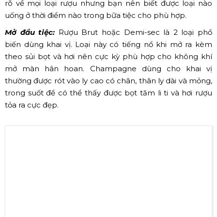
sự kiện sao cho phù hợp?
Cách dùng rượu champagne kết hợp với các món ăn
sao cho tinh tế cũng được xem là một nghệ thuật. Rượu
champagne có rất nhiều loại, bạn không cần hiểu quá
rõ về mọi loại rượu nhưng bạn nên biết được loại nào
uống ở thời điểm nào trong bữa tiệc cho phù hợp.
Mở đầu tiệc:
Rượu Brut hoặc Demi-sec là 2 loại phổ
biến dùng khai vị. Loại này có tiếng nổ khi mở ra kèm
theo sủi bọt và hơi nên cực kỳ phù hợp cho không khí
mở màn hân hoan. Champagne dùng cho khai vị
thường được rót vào ly cao có chân, thân ly dài và mỏng,
trong suốt để có thể thấy được bọt tăm li ti và hơi rượu
tỏa ra cực đẹp.