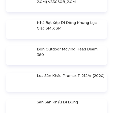
Sự Kiện Tại Hoàng Sa Việt
Liên hệ
Kiểm Soát Rủi Ro Khi Thuê Thiết Bị
Sự Kiện Giá Rẻ
Liên hệ
Quẩy Gala Dinner "cực Chất" Cần Có
Thiết Bị Sự Kiện Nào?
Liên hệ
Vai Trò Của Thiết Bị Sự Kiện Trong
Tổ Chức Sự Kiện