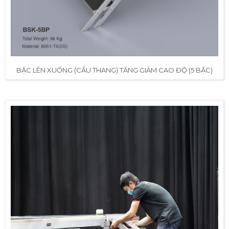
BẬC LÊN XUỐNG (CẦU THANG) TĂNG GIẢM CAO ĐỘ (5 BẬC)