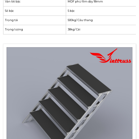
Ván lót bậc
MDF phủ film dày 18mm
Số bậc
5 bậc
Trọng tải
500kg/ Cầu thang
Trọng lượng
38kg/ Cái