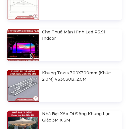
Cho Thuê Màn Hình Led P3.91
Indoor
Khung Truss 300X300mm (Khúc
2.0M) VS3030B_2.0M
Nhà Bạt Xếp Di Động Khung Lục
Giác 3M X 3M