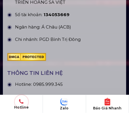
TRIỂN HOÀNG SA VIỆT
Số tài khoản:
134053669
Ngân hàng: Á Châu (ACB)
Chi nhánh: PGD Bình Trị Đông
THÔNG TIN LIÊN HỆ
Hotline:
0985.999.345
Email:
yenvo@hoangsaviet.com
Hotline
Zalo
Báo Giá Nhanh
Website:
www.hoangsaviet.com
Mã số thuế: 0310779837