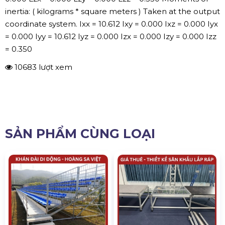
inertia: ( kilograms * square meters ) Taken at the output
coordinate system. Ixx = 10.612 Ixy = 0.000 Ixz = 0.000 Iyx
= 0.000 Iyy = 10.612 Iyz = 0.000 Izx = 0.000 Izy = 0.000 Izz
= 0.350
10683 lượt xem
SẢN PHẨM CÙNG LOẠI