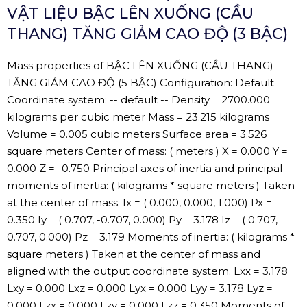
VẬT LIỆU BẬC LÊN XUỐNG (CẦU
THANG) TĂNG GIẢM CAO ĐỘ (3 BẬC)
Mass properties of BẬC LÊN XUỐNG (CẦU THANG)
TĂNG GIẢM CAO ĐỘ (5 BẬC) Configuration: Default
Coordinate system: -- default -- Density = 2700.000
kilograms per cubic meter Mass = 23.215 kilograms
Volume = 0.005 cubic meters Surface area = 3.526
square meters Center of mass: ( meters ) X = 0.000 Y =
0.000 Z = -0.750 Principal axes of inertia and principal
moments of inertia: ( kilograms * square meters ) Taken
at the center of mass. Ix = ( 0.000, 0.000, 1.000) Px =
0.350 Iy = ( 0.707, -0.707, 0.000) Py = 3.178 Iz = ( 0.707,
0.707, 0.000) Pz = 3.179 Moments of inertia: ( kilograms *
square meters ) Taken at the center of mass and
aligned with the output coordinate system. Lxx = 3.178
Lxy = 0.000 Lxz = 0.000 Lyx = 0.000 Lyy = 3.178 Lyz =
0.000 Lzx = 0.000 Lzy = 0.000 Lzz = 0.350 Moments of