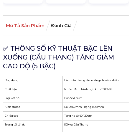
Mô Tả Sản Phẩm
Đánh Giá
✅ THÔNG SỐ KỸ THUẬT BẬC LÊN
XUỐNG (CẦU THANG) TĂNG GIẢM
CAO ĐỘ (5 BẬC)
Ứng dụng
Làm cầu thang lên xuống cho sân khấu
Chất liệu
Nhôm định hình hợp kim T6061-T6
Loại kết nối
Bắt ốc & cùm
Kích thước
Dài 2500mm - Rộng 1328mm
Chiều cao
Tăng hạ từ 40-120cm
Trọng tải tối đa
500kg/ Cầu Thang