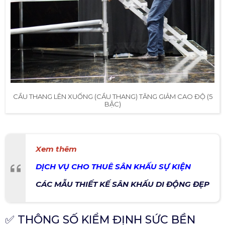
CẦU THANG LÊN XUỐNG (CẦU THANG) TĂNG GIẢM CAO ĐỘ (5
BẬC)
Xem thêm
DỊCH VỤ CHO THUÊ SÂN KHẤU SỰ KIỆN
CÁC MẪU THIẾT KẾ SÂN KHẤU DI ĐỘNG ĐẸP
✅ THÔNG SỐ KIỂM ĐỊNH SỨC BỀN