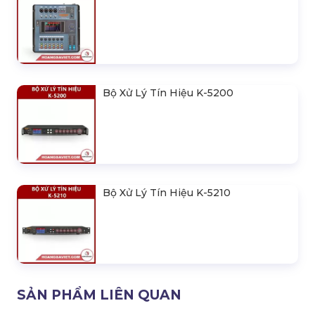
Bộ Xử Lý Tín Hiệu K-5200
Bộ Xử Lý Tín Hiệu K-5210
SẢN PHẨM LIÊN QUAN