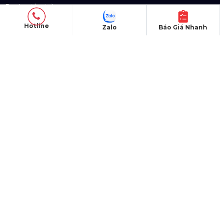
Sân khấu di động
Hotline
Zalo
Báo Giá Nhanh
DỰ ÁN
Dự án đã thực hiện
Dự án đang thực hiện
Dự án nổi bật
Dự án khác
Dự án đấu thầu
QUY CHẾ HOẠT ĐỘNG
Chính Sách & Điều khoản
Chính sách bảo mật
Chính sách vận chuyển
Hình thức thanh toán