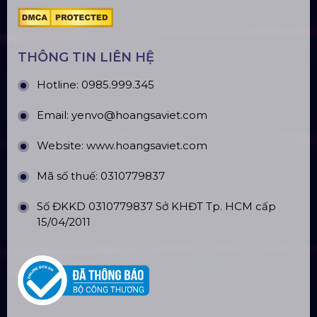
CÔNG TY TNHH ĐẦU TƯ VÀ PHÁT
TRIỂN HOÀNG SA VIỆT
Số tài khoản:
134053669
Ngân hàng: Á Châu (ACB)
Chi nhánh: PGD Bình Trị Đông
THÔNG TIN LIÊN HỆ
Hotline:
0985.999.345
Email:
yenvo@hoangsaviet.com
Website:
www.hoangsaviet.com