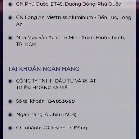
ĐỊA CHỈ VĂN PHÒNG
Trụ sở: 184/20 Lê Đình Cẩn, Phường Tân Tạo,
Quận Bình Tân, TP. HCM
CN Hà Nội: Số 229, Đ. Vân Trì, phường Vân Nội,
quận Đông Anh, Hà Nội
CN Hưng Yên: Khu Đô Thị EcoPark, Hưng Yên
CN Phú Quốc: ĐT45, Dương Đông, Phú Quốc
CN Long An: Viettruss Aluminum - Bến Lức, Long
An
Nhà Máy Sản Xuất: Lê Minh Xuân, Bình Chánh,
TP. HCM
TÀI KHOẢN NGÂN HÀNG