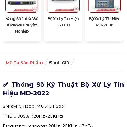
Vang Số Jbl Kx180
Bộ Xử Lý Tín Hiệu
Bộ Xử Lý Tín Hiệu
Karaoke Chuyên
T-1000
MD-2006
Nghiệp
Mô Tả Sản Phẩm
Đánh Giá
✅ Thông Số Kỹ Thuật Bộ Xử Lý Tín
Hiệu MD-2022
SNR:MIC:113db, MUSIC:115db
THD:0.005%（20Hz~20KHz)
Frequency response:20Hz~20KHz（ 3dB）