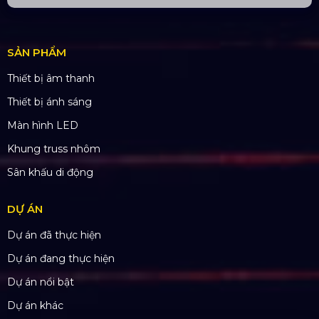
Mã số thuế: 0310779837
Số ĐKKD 0310779837 Sở KHĐT Tp. HCM cấp
15/04/2011
SẢN PHẨM
Thiết bị âm thanh
Thiết bị ánh sáng
Màn hình LED
Khung truss nhôm