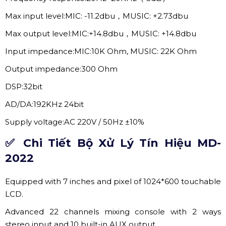
Max input level:MIC: -11.2dbu，MUSIC: +2.73dbu
Max output level:MIC:+14.8dbu，MUSIC: +14.8dbu
Input impedance:MIC:10K Ohm, MUSIC: 22K Ohm
Output impedance:300 Ohm
DSP:32bit
AD/DA:192KHz 24bit
Supply voltage:AC 220V / 50Hz ±10%
✅ Chi Tiết Bộ Xử Lý Tín Hiệu MD-
2022
Equipped with 7 inches and pixel of 1024*600 touchable
LCD.
Advanced 22 channels mixing console with 2 ways
stereo input and 10 built-in AUX output.