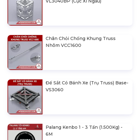
VL3040BP (Cục Xí Ngầu)
Chân Chỏi Chống Khung Truss
Nhôm VCC1600
Đế Sắt Có Bánh Xe (Trụ Truss) Base-
VS3060
Palang Kenbo 1 - 3 Tấn (1.500Kg) -
6M