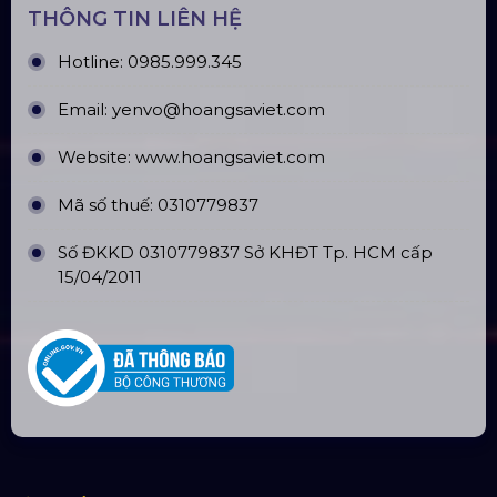
CN Phú Quốc: ĐT45, Dương Đông, Phú Quốc
CN Long An: Viettruss Aluminum - Bến Lức, Long
An
Nhà Máy Sản Xuất: Lê Minh Xuân, Bình Chánh,
TP. HCM
TÀI KHOẢN NGÂN HÀNG
CÔNG TY TNHH ĐẦU TƯ VÀ PHÁT
TRIỂN HOÀNG SA VIỆT
Số tài khoản:
134053669
Ngân hàng: Á Châu (ACB)
Chi nhánh: PGD Bình Trị Đông