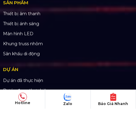
THÔNG TIN LIÊN HỆ
Hotline:
0985.999.345
Email:
yenvo@hoangsaviet.com
Website:
www.hoangsaviet.com
Mã số thuế: 0310779837
Số ĐKKD 0310779837 Sở KHĐT Tp. HCM cấp
15/04/2011
Hotline
Zalo
Báo Giá Nhanh