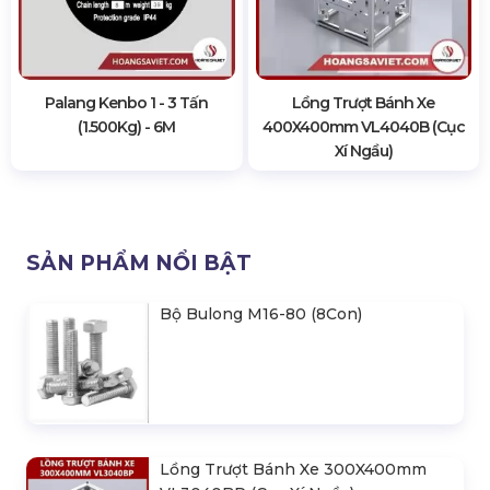
Palang Kenbo 1 - 3 Tấn
Lồng Trượt Bánh Xe
(1.500Kg) - 6M
400X400mm VL4040B (Cục
Xí Ngầu)
SẢN PHẨM NỔI BẬT
Bộ Bulong M16-80 (8Con)
Lồng Trượt Bánh Xe 300X400mm