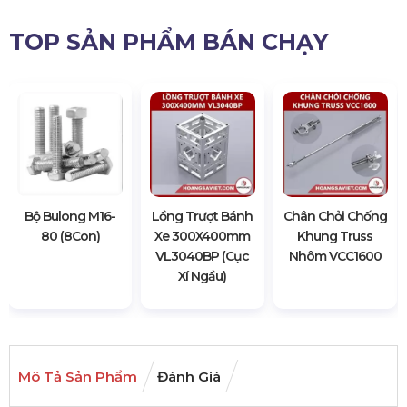
TOP SẢN PHẨM BÁN CHẠY
Bộ Bulong M16-
Lồng Trượt Bánh
Chân Chỏi Chống
80 (8Con)
Xe 300X400mm
Khung Truss
VL3040BP (Cục
Nhôm VCC1600
Xí Ngầu)
Mô Tả Sản Phẩm
Đánh Giá