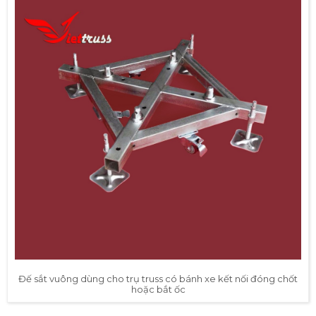
Đế sắt vuông dùng cho trụ truss có bánh xe kết nối đóng chốt
hoặc bắt ốc