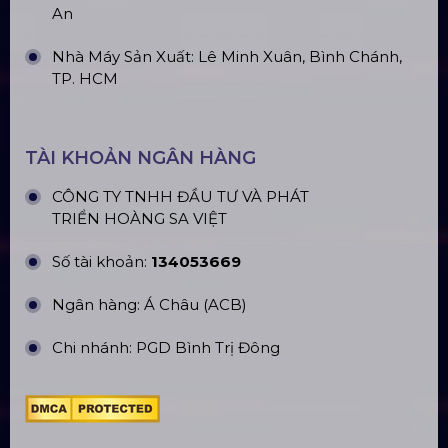
Top10 Công Ty Màn Hình Led Uy Tín
Tại Hồ Chí Minh
ĐỊA CHỈ VĂN PHÒNG
Trụ sở: 184/20 Lê Đình Cẩn, Phường Tân Tạo,
Quận Bình Tân, TP. HCM
CN Hà Nội: Số 229, Đ. Vân Trì, phường Vân Nội,
quận Đông Anh, Hà Nội
CN Hưng Yên: Khu Đô Thị EcoPark, Hưng Yên