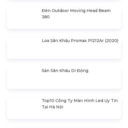
Khung Truss 300X300mm (Khúc
2.0M) VS3030B_2.0M
Nhà Bạt Xếp Di Động Khung Lục
Giác 3M X 3M
Đèn Outdoor Moving Head Beam
380