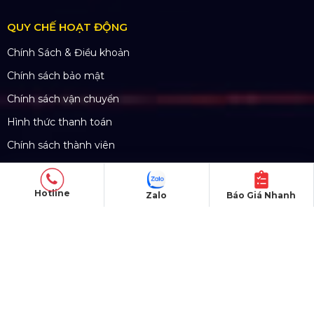
Hotline:
0985.999.345
Email:
yenvo@hoangsaviet.com
Website:
www.hoangsaviet.com
Mã số thuế: 0310779837
Số ĐKKD 0310779837 Sở KHĐT Tp. HCM cấp
15/04/2011
Hotline
Zalo
Báo Giá Nhanh
SẢN PHẨM