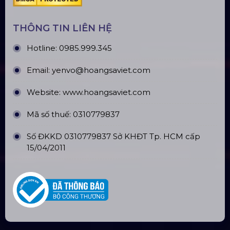
ĐỊA CHỈ VĂN PHÒNG
Trụ sở: 184/20 Lê Đình Cẩn, Phường Tân Tạo,
Quận Bình Tân, TP. HCM
CN Hà Nội: Số 229, Đ. Vân Trì, phường Vân Nội,
quận Đông Anh, Hà Nội
CN Hưng Yên: Khu Đô Thị EcoPark, Hưng Yên
CN Phú Quốc: ĐT45, Dương Đông, Phú Quốc
CN Long An: Viettruss Aluminum - Bến Lức, Long
An