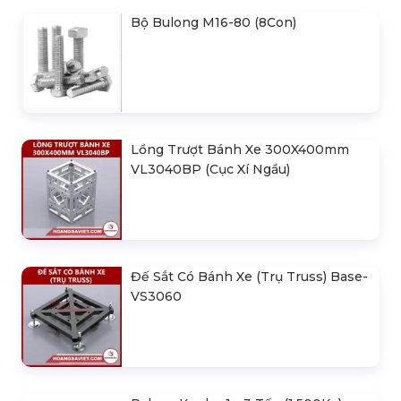
400X400mm VL4040B (Cục
Truss) Base-VS3030B Bắt Ốc
Xí Ngầu)
SẢN PHẨM NỔI BẬT
Bộ Bulong M16-80 (8Con)
Lồng Trượt Bánh Xe 300X400mm
VL3040BP (Cục Xí Ngầu)