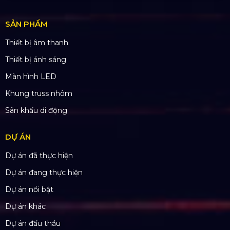
Nhà Máy Sản Xuất: Lê Minh Xuân, Bình Chánh,
TP. HCM
TÀI KHOẢN NGÂN HÀNG
CÔNG TY TNHH ĐẦU TƯ VÀ PHÁT
TRIỂN HOÀNG SA VIỆT
Số tài khoản:
134053669
Ngân hàng: Á Châu (ACB)
Chi nhánh: PGD Bình Trị Đông
THÔNG TIN LIÊN HỆ