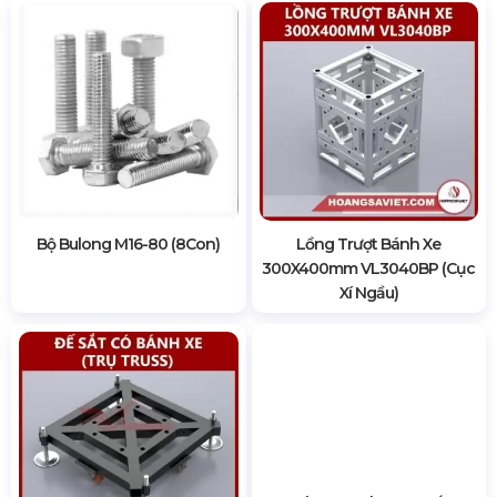
SẢN PHẨM CÙNG LOẠI
Bộ Bulong M16-80 (8Con)
Lồng Trượt Bánh Xe
300X400mm VL3040BP (Cục
Xí Ngầu)