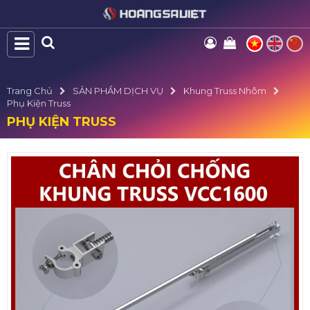
Trang Chủ
SẢN PHẨM DỊCH VỤ
Khung Truss Nhôm
Phụ Kiện Truss
PHỤ KIỆN TRUSS