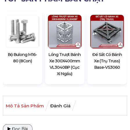
Bộ Bulong M16-
Lồng Trượt Bánh
Đế Sắt Có Bánh
80 (8Con)
Xe 300X400mm
Xe (Trụ Truss)
VL3040BP (Cục
Base-VS3060
Xí Ngầu)
Mô Tả Sản Phẩm
Đánh Giá
Đọc Bài