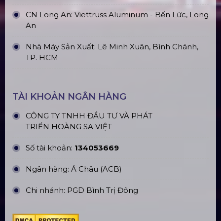
Sàn Sân Khấu Di Động
Top10 Công Ty Màn Hình Led Uy Tín
Tại Hà Nội
Top10 Công Ty Màn Hình Led Uy Tín
Tại Hồ Chí Minh