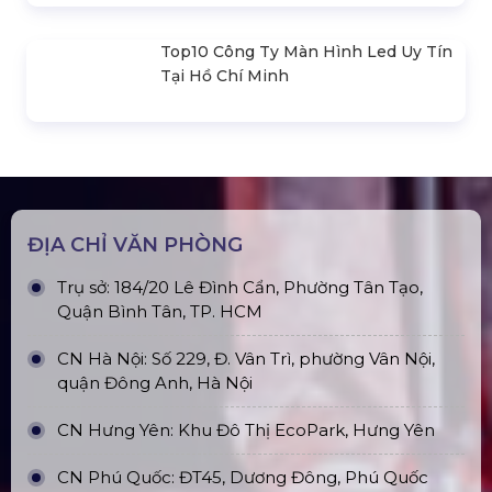
2.0M) VS3030B_2.0M
Nhà Bạt Xếp Di Động Khung Lục
Giác 3M X 3M
Đèn Outdoor Moving Head Beam
380
Loa Sân Khấu Promax Pl212Ar (2020)