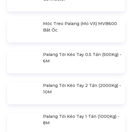
Base-VS3030B Bắt Ốc
Cục Xí Ngầu Truss 6 Mặt Connector
Móc Treo Palang (Mỏ Vịt) MVC600
Connector
Móc Treo Palang (Mỏ Vịt) MVB600
Bắt Ốc