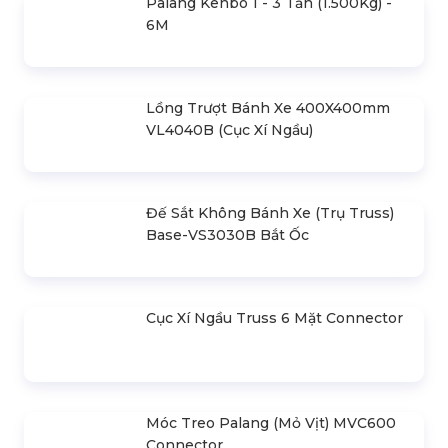
Đế Sắt Có Bánh Xe (Trụ Truss) Base-
VS3060
Palang Kenbo 1 - 3 Tấn (1.500Kg) -
6M
Lồng Trượt Bánh Xe 400X400mm
VL4040B (Cục Xí Ngầu)
Đế Sắt Không Bánh Xe (Trụ Truss)