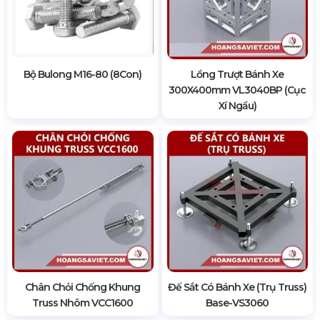
Bộ Bulong M16-80 (8Con)
Lồng Trượt Bánh Xe
300X400mm VL3040BP (Cục
Xí Ngầu)
Chân Chỏi Chống Khung
Đế Sắt Có Bánh Xe (Trụ Truss)
Truss Nhôm VCC1600
Base-VS3060