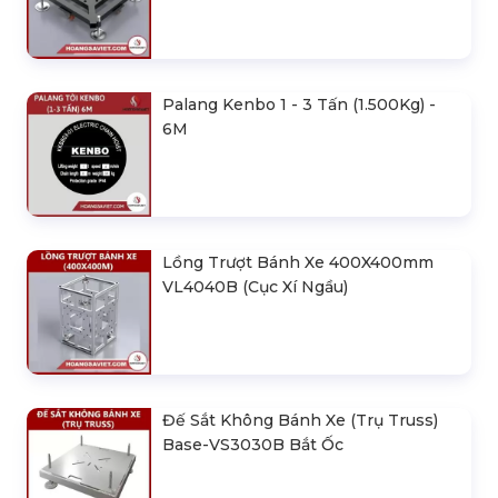
Palang Kenbo 1 - 3 Tấn (1.500Kg) -
6M
Lồng Trượt Bánh Xe 400X400mm
VL4040B (Cục Xí Ngầu)
Đế Sắt Không Bánh Xe (Trụ Truss)
Base-VS3030B Bắt Ốc