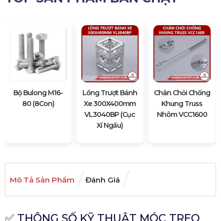
Bộ Bulong M16-
Lồng Trượt Bánh
Chân Chỏi Chống
80 (8Con)
Xe 300X400mm
Khung Truss
VL3040BP (Cục
Nhôm VCC1600
Xí Ngầu)
Mô Tả Sản Phẩm
Đánh Giá
✅ THÔNG SỐ KỸ THUẬT MÓC TREO