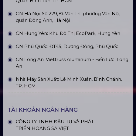
Quận Bình Tân, TP. HCM
CN Hà Nội: Số 229, Đ. Vân Trì, phường Vân Nội,
quận Đông Anh, Hà Nội
CN Hưng Yên: Khu Đô Thị EcoPark, Hưng Yên
CN Phú Quốc: ĐT45, Dương Đông, Phú Quốc
CN Long An: Viettruss Aluminum - Bến Lức, Long
An
Nhà Máy Sản Xuất: Lê Minh Xuân, Bình Chánh,
TP. HCM
TÀI KHOẢN NGÂN HÀNG
CÔNG TY TNHH ĐẦU TƯ VÀ PHÁT
TRIỂN HOÀNG SA VIỆT