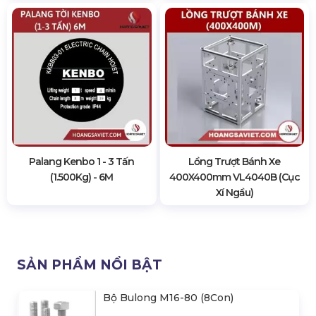
Palang Kenbo 1 - 3 Tấn
Lồng Trượt Bánh Xe
(1.500Kg) - 6M
400X400mm VL4040B (Cục
Xí Ngầu)
SẢN PHẨM NỔI BẬT
Bộ Bulong M16-80 (8Con)