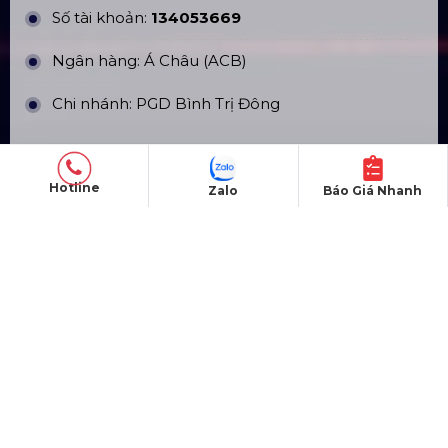
Số tài khoản:
134053669
Ngân hàng: Á Châu (ACB)
Chi nhánh: PGD Bình Trị Đông
Hotline
Zalo
Báo Giá Nhanh
THÔNG TIN LIÊN HỆ
Hotline:
0985.999.345
Email:
yenvo@hoangsaviet.com
Website:
www.hoangsaviet.com
Mã số thuế: 0310779837
Số ĐKKD 0310779837 Sở KHĐT Tp. HCM cấp