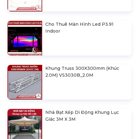
Cho Thuê Màn Hình Led P3.91
Indoor
Khung Truss 300X300mm (Khúc
2.0M) VS3030B_2.0M
Nhà Bạt Xếp Di Động Khung Lục
Giác 3M X 3M