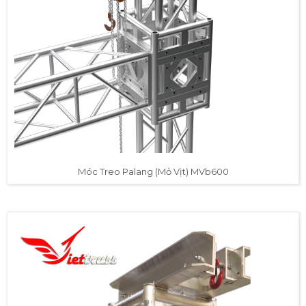
Móc Treo Palang (Mỏ Vịt) MVb600