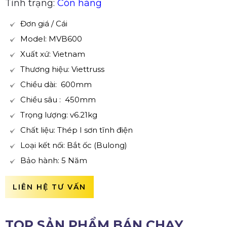
Tình trạng:
Còn hàng
Đơn giá / Cái
Model: MVB600
Xuất xứ: Vietnam
Thương hiệu: Viettruss
Chiều dài: 600mm
Chiều sâu : 450mm
Trọng lượng: v6.21kg
Chất liệu: Thép I sơn tĩnh điện
Loại kết nối: Bắt ốc (Bulong)
Bảo hành: 5 Năm
LIÊN HỆ TƯ VẤN
TOP SẢN PHẨM BÁN CHẠY