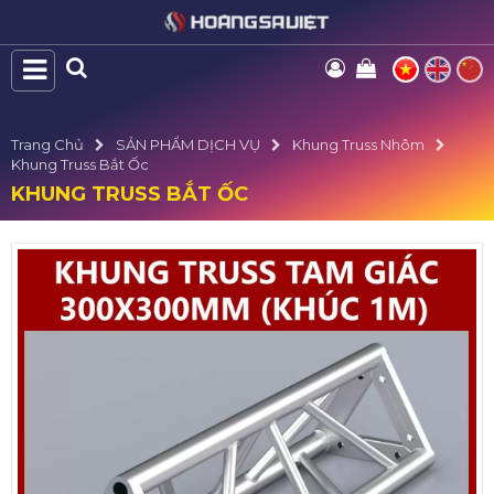
Trang Chủ
SẢN PHẨM DỊCH VỤ
Khung Truss Nhôm
Khung Truss Bắt Ốc
KHUNG TRUSS BẮT ỐC