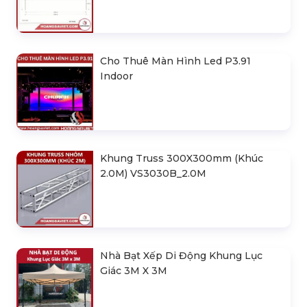
Cho Thuê Màn Hình Led P3.91
Indoor
Khung Truss 300X300mm (Khúc
2.0M) VS3030B_2.0M
Nhà Bạt Xếp Di Động Khung Lục
Giác 3M X 3M