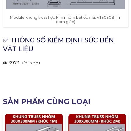
Module khung truss hợp kim nhôm bắt ốc mã: VT3030B_1m
(tam giác)
✅ THÔNG SỐ KIỂM ĐỊNH SỨC BỀN
VẬT LIỆU
3973 lượt xem
SẢN PHẨM CÙNG LOẠI