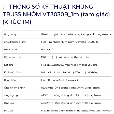
✅ THÔNG SỐ KỸ THUẬT KHUNG
TRUSS NHÔM VT3030B_1m (tam giác)
(KHÚC 1M)
Ứng dụng
Giàn khung sân khấu, nhà bạt sự kiện, giàn khung truss treo
Chất liệu hợp kim
Hợp kim nhôm Aluminum Alloy 6061-T6/6082-T6
Loại kết nối
Bắt ốc 8 lỗ
Độ dài module
1000mm (1m) hoặc sản xuất theo yêu cầu
Kết cấu
Hộp 3D 300mm*300mm hoặc làm theo yêu cầu
Khẩu độ tối đa
Nối dài khẩu độ tối đa 10m (10000mm) nối thẳng
Dạng hộp
Hộp 3D vuông 3 mặt (tam giác)
Ống nhôm chính
φ50*3mm - Ống đường kính 50mm. Độ dày 3mm
Ống ngang
φ25*2mm - Ống đường kính 25mm. Độ dày 2mm
Ống xéo
φ25*2mm - Ống đường kính 25mm. Độ dày 2mm
Màu sắc
Màu nhôm hợp kim tự nhiên trắng bạc. Hoặc sơn theo yêu c