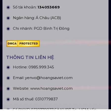
Số tài khoản:
134053669
Ngân hàng: Á Châu (ACB)
Chi nhánh: PGD Bình Trị Đông
THÔNG TIN LIÊN HỆ
Hotline:
0985.999.345
Email:
yenvo@hoangsaviet.com
Website:
www.hoangsaviet.com
Mã số thuế: 0310779837
Số ĐKKD 0310779837 Sở KHĐT Tp. HCM cấp