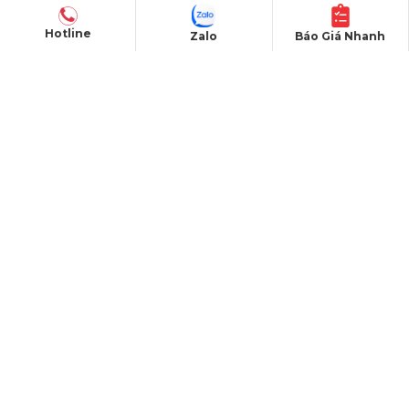
15/04/2011
Hotline
Zalo
Báo Giá Nhanh
SẢN PHẨM
Thiết bị âm thanh
Thiết bị ánh sáng
Màn hình LED
Khung truss nhôm
Sân khấu di động
DỰ ÁN