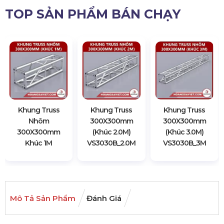
TOP SẢN PHẨM BÁN CHẠY
Khung Truss
Khung Truss
Khung Truss
Nhôm
300X300mm
300X300mm
300X300mm
(Khúc 2.0M)
(Khúc 3.0M)
Khúc 1M
VS3030B_2.0M
VS3030B_3M
Mô Tả Sản Phẩm
Đánh Giá