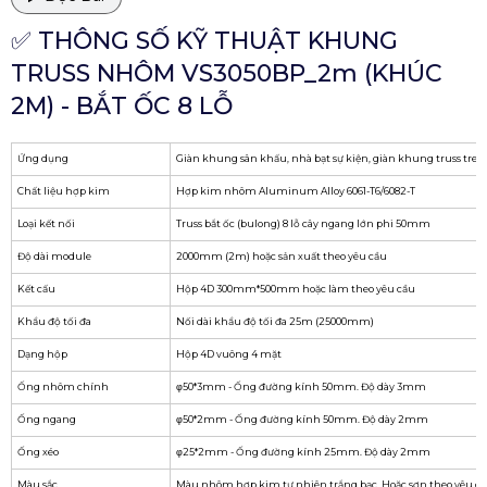
✅ THÔNG SỐ KỸ THUẬT KHUNG
TRUSS NHÔM VS3050BP_2m (KHÚC
2M) - BẮT ỐC 8 LỖ
Ứng dụng
Giàn khung sân khấu, nhà bạt sự kiện, giàn khung truss treo
Chất liệu hợp kim
Hợp kim nhôm Aluminum Alloy 6061-T6/6082-T
Loại kết nối
Truss bắt ốc (bulong) 8 lỗ cây ngang lớn phi 50mm
Độ dài module
2000mm (2m) hoặc sản xuất theo yêu cầu
Kết cấu
Hộp 4D 300mm*500mm hoặc làm theo yêu cầu
Khẩu độ tối đa
Nối dài khẩu độ tối đa 25m (25000mm)
Dạng hộp
Hộp 4D vuông 4 mặt
Ống nhôm chính
φ50*3mm - Ống đường kính 50mm. Độ dày 3mm
Ống ngang
φ50*2mm - Ống đường kính 50mm. Độ dày 2mm
Ống xéo
φ25*2mm - Ống đường kính 25mm. Độ dày 2mm
Màu sắc
Màu nhôm hợp kim tự nhiên trắng bạc. Hoặc sơn theo yêu c