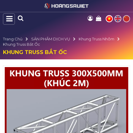
Trang Chủ
SẢN PHẨM DỊCH VỤ
Khung Truss Nhôm
Khung Truss Bắt Ốc
KHUNG TRUSS BẮT ỐC