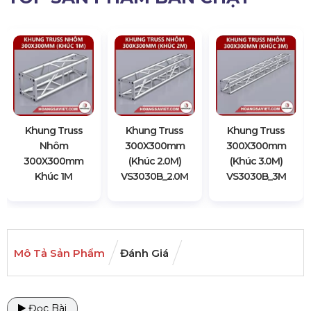
Khung Truss
Khung Truss
Khung Truss
Nhôm
300X300mm
300X300mm
300X300mm
(Khúc 2.0M)
(Khúc 3.0M)
Khúc 1M
VS3030B_2.0M
VS3030B_3M
Mô Tả Sản Phẩm
Đánh Giá
Đọc Bài