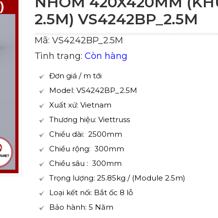
NHÔM 420X420MM (KH
2.5M) VS4242BP_2.5M
Mã: VS4242BP_2.5M
Tình trạng:
Còn hàng
Đơn giá / m tới
Model: VS4242BP_2.5M
Xuất xứ: Vietnam
Thương hiệu: Viettruss
Chiều dài: 2500mm
Chiều rộng: 300mm
Chiều sâu : 300mm
Trọng lượng: 25.85kg / (Module 2.5m)
Loại kết nối: Bắt ốc 8 lỗ
Bảo hành: 5 Năm