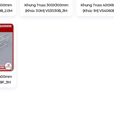
X300mm
Khung Truss 300X300mm
Khung Truss 400
0B_2.0M
(Khúc 3.0M) VS3030B_3M
(Khúc 1M) VS4060
X600mm
0BP_3M