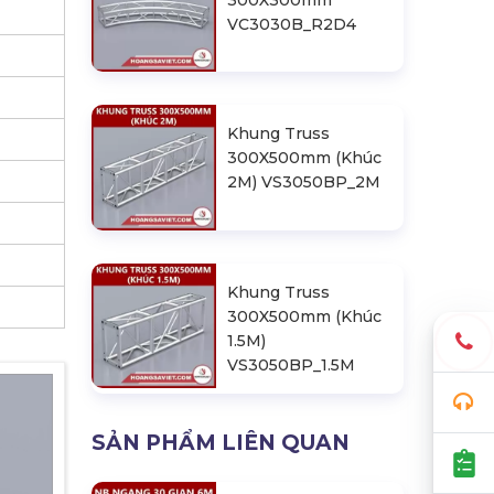
300X300mm
VC3030B_R2D4
Khung Truss
300X500mm (Khúc
2M) VS3050BP_2M
Khung Truss
300X500mm (Khúc
1.5M)
VS3050BP_1.5M
SẢN PHẨM LIÊN QUAN