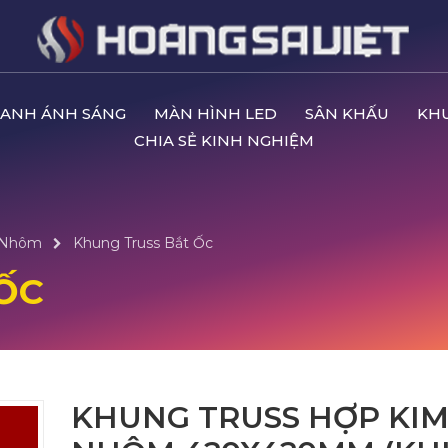
ANH ÁNH SÁNG
MÀN HÌNH LED
SÂN KHẤU
KH
CHIA SẺ KINH NGHIỆM
 Nhôm
Khung Truss Bắt Ốc
ỐC
KHUNG TRUSS HỢP KI