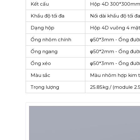
Kết cấu
Hộp 4D 300*300mm 
Khẩu độ tối đa
Nối dài khẩu độ tối 
Dạng hộp
Hộp 4D vuông 4 mặ
Ống nhôm chính
φ50*3mm - Ống đườ
Ống ngang
φ50*2mm - Ống đườ
Ống xéo
φ50*3mm - Ống đườ
Màu sắc
Màu nhôm hợp kim tự
Trọng lượng
25.85kg / (module 2.