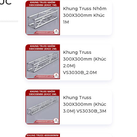
ÚC
Khung Truss Nhôm
300X300mm Khúc
1M
Khung Truss
300X300mm (Khúc
2.0M)
VS3030B_2.0M
Khung Truss
300X300mm (Khúc
3.0M) VS3030B_3M