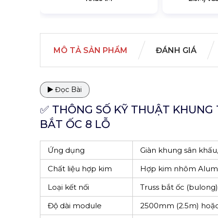
MÔ TẢ SẢN PHẨM
ĐÁNH GIÁ
Đọc Bài
✅ THÔNG SỐ KỸ THUẬT KHUNG T
BẮT ỐC 8 LỖ
Ứng dụng
Giàn khung sân khấu,
Chất liệu hợp kim
Hợp kim nhôm Alumi
Loại kết nối
Truss bắt ốc (bulong
Độ dài module
2500mm (2.5m) hoặc 