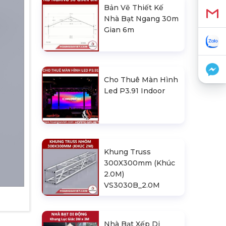
Bản Vẽ Thiết Kế
Nhà Bạt Ngang 30m
Gian 6m
Cho Thuê Màn Hình
Led P3.91 Indoor
Khung Truss
300X300mm (Khúc
2.0M)
VS3030B_2.0M
Nhà Bạt Xếp Di