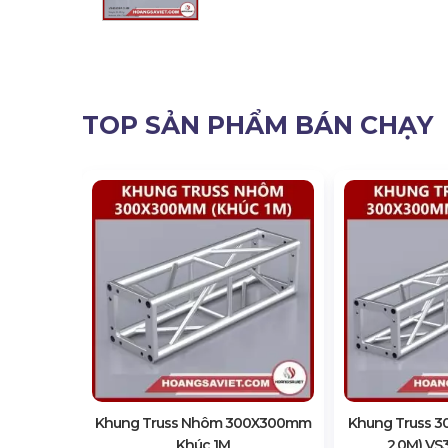
TOP SẢN PHẨM BÁN CHẠY
mm (Khúc
3M
Khung Truss Nhôm 300X300mm
Khung Truss 
Khúc 1M
2.0M) VS