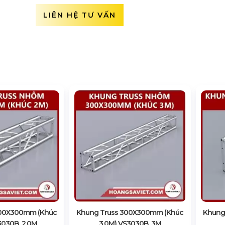
LIÊN HỆ TƯ VẤN
300X300mm (Khúc
Khung Truss 300X300mm (Khúc
Khung
3030B_2.0M
3.0M) VS3030B_3M