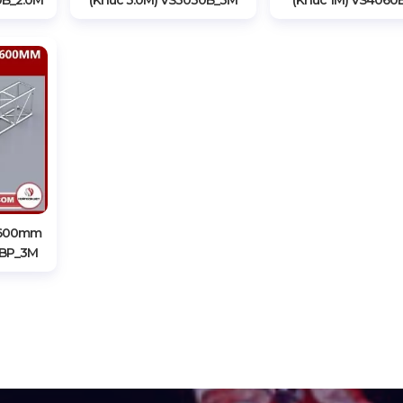
0B_2.0M
(Khúc 3.0M) VS3030B_3M
(Khúc 1M) VS4060
X600mm
0BP_3M