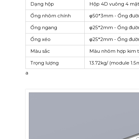
Dạng hộp
Hộp 4D vuông 4 mặ
Ống nhôm chính
φ50*3mm - Ống đườ
Ống ngang
φ25*2mm - Ống đườ
Ống xéo
φ25*2mm - Ống đườ
Màu sắc
Màu nhôm hợp kim tự
Trọng lượng
13.72kg/ (module 1.5
a