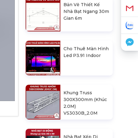
Bản Vẽ Thiết Kế
Nhà Bạt Ngang 30m
Gian 6m
Cho Thuê Màn Hình
Led P3.91 Indoor
Khung Truss
300X300mm (Khúc
2.0M)
VS3030B_2.0M
Nhà Bạt Xếp Di