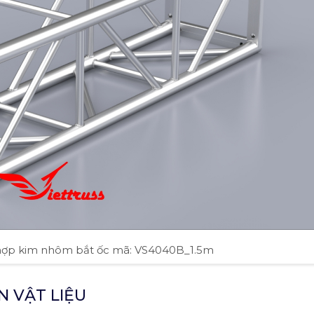
hợp kim nhôm bắt ốc mã: VS4040B_1.5m
N VẬT LIỆU