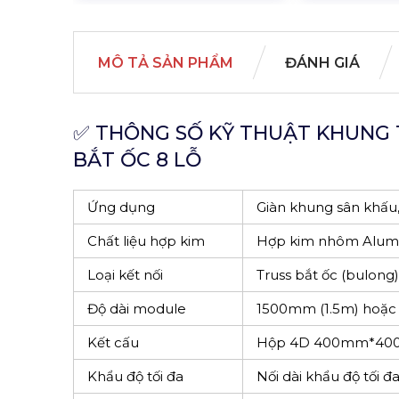
MÔ TẢ SẢN PHẨM
ĐÁNH GIÁ
✅ THÔNG SỐ KỸ THUẬT KHUNG T
BẮT ỐC 8 LỖ
Ứng dụng
Giàn khung sân khấu,
Chất liệu hợp kim
Hợp kim nhôm Alumi
Loại kết nối
Truss bắt ốc (bulong
Độ dài module
1500mm (1.5m) hoặc 
Kết cấu
Hộp 4D 400mm*400m
Khẩu độ tối đa
Nối dài khẩu độ tối 