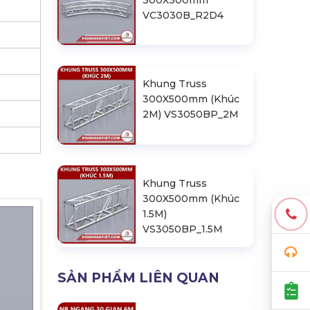
300X300mm
VC3030B_R2D4
Khung Truss
300X500mm (Khúc
2M) VS3050BP_2M
Khung Truss
300X500mm (Khúc
1.5M)
VS3050BP_1.5M
SẢN PHẨM LIÊN QUAN