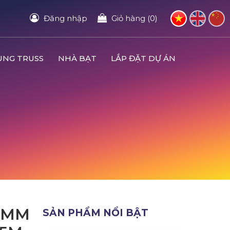
Đăng nhập
Giỏ hàng (0)
UNG TRUSS
NHÀ BẠT
LẮP ĐẶT DỰ ÁN
0MM
SẢN PHẨM NỔI BẬT