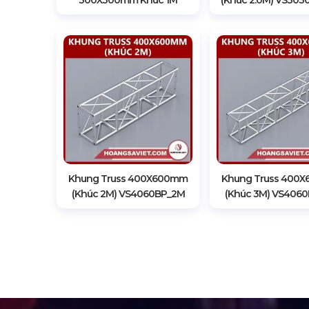
300X300mm Khúc 1M
(Khúc 2.0M) VS303
Khung Truss 400X600mm
Khung Truss 400
(Khúc 2M) VS4060BP_2M
(Khúc 3M) VS406