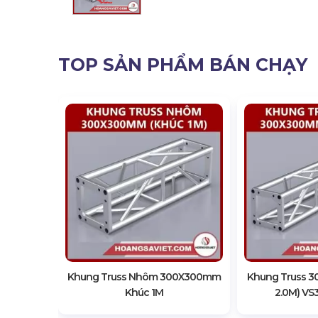
TOP SẢN PHẨM BÁN CHẠY
mm (Khúc
3M
Khung Truss Nhôm 300X300mm
Khung Truss 
Khúc 1M
2.0M) VS