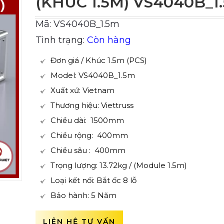
(KHÚC 1.5M) VS4040B_1
Mã: VS4040B_1.5m
Tình trạng:
Còn hàng
Đơn giá / Khúc 1.5m (PCS)
Model: VS4040B_1.5m
Xuất xứ: Vietnam
Thương hiệu: Viettruss
Chiều dài: 1500mm
Chiều rộng: 400mm
Chiều sâu : 400mm
Trọng lượng: 13.72kg / (Module 1.5m)
Loại kết nối: Bắt ốc 8 lỗ
Bảo hành: 5 Năm
LIÊN HỆ TƯ VẤN