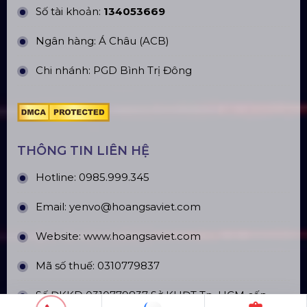
Số tài khoản:
134053669
Ngân hàng: Á Châu (ACB)
Chi nhánh: PGD Bình Trị Đông
THÔNG TIN LIÊN HỆ
Hotline:
0985.999.345
Email:
yenvo@hoangsaviet.com
Website:
www.hoangsaviet.com
Mã số thuế: 0310779837
Số ĐKKD 0310779837 Sở KHĐT Tp. HCM cấp