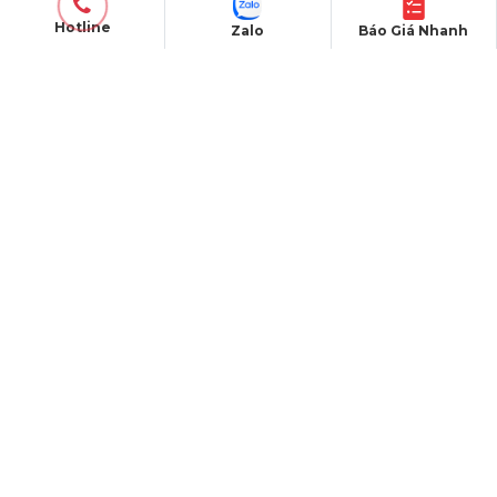
15/04/2011
Hotline
Zalo
Báo Giá Nhanh
SẢN PHẨM
Thiết bị âm thanh
Thiết bị ánh sáng
Màn hình LED
Khung truss nhôm
Sân khấu di động
DỰ ÁN