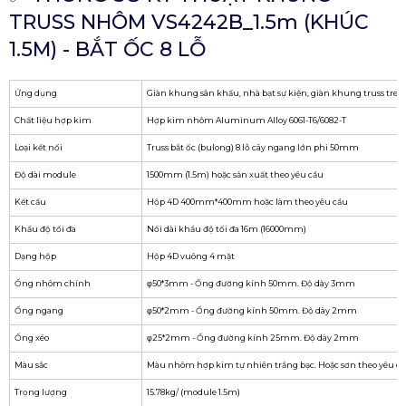
TRUSS NHÔM VS4242B_1.5m (KHÚC
1.5M) - BẮT ỐC 8 LỖ
Ứng dụng
Giàn khung sân khấu, nhà bạt sự kiện, giàn khung truss treo
Chất liệu hợp kim
Hợp kim nhôm Aluminum Alloy 6061-T6/6082-T
Loại kết nối
Truss bắt ốc (bulong) 8 lỗ cây ngang lớn phi 50mm
Độ dài module
1500mm (1.5m) hoặc sản xuất theo yêu cầu
Kết cấu
Hộp 4D 400mm*400mm hoặc làm theo yêu cầu
Khẩu độ tối đa
Nối dài khẩu độ tối đa 16m (16000mm)
Dạng hộp
Hộp 4D vuông 4 mặt
Ống nhôm chính
φ50*3mm - Ống đường kính 50mm. Độ dày 3mm
Ống ngang
φ50*2mm - Ống đường kính 50mm. Độ dày 2mm
Ống xéo
φ25*2mm - Ống đường kính 25mm. Độ dày 2mm
Màu sắc
Màu nhôm hợp kim tự nhiên trắng bạc. Hoặc sơn theo yêu c
Trọng lượng
15.78kg/ (module 1.5m)