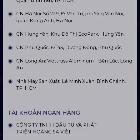
Quận Bình Tân, TP. HCM
CN Hà Nội: Số 229, Đ. Vân Trì, phường Vân Nội,
quận Đông Anh, Hà Nội
CN Hưng Yên: Khu Đô Thị EcoPark, Hưng Yên
CN Phú Quốc: ĐT45, Dương Đông, Phú Quốc
CN Long An: Viettruss Aluminum - Bến Lức, Long
An
Nhà Máy Sản Xuất: Lê Minh Xuân, Bình Chánh,
TP. HCM
TÀI KHOẢN NGÂN HÀNG
CÔNG TY TNHH ĐẦU TƯ VÀ PHÁT
TRIỂN HOÀNG SA VIỆT