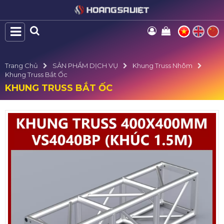
Trang Chủ
SẢN PHẨM DỊCH VỤ
Khung Truss Nhôm
Khung Truss Bắt Ốc
KHUNG TRUSS BẮT ỐC