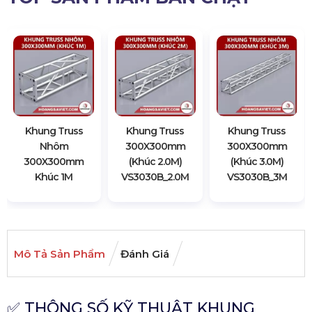
Khung Truss
Khung Truss
Khung Truss
Nhôm
300X300mm
300X300mm
300X300mm
(Khúc 2.0M)
(Khúc 3.0M)
Khúc 1M
VS3030B_2.0M
VS3030B_3M
Mô Tả Sản Phẩm
Đánh Giá
✅ THÔNG SỐ KỸ THUẬT KHUNG