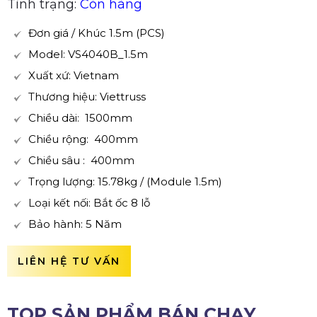
Tình trạng:
Còn hàng
Đơn giá / Khúc 1.5m (PCS)
Model: VS4040B_1.5m
Xuất xứ: Vietnam
Thương hiệu: Viettruss
Chiều dài: 1500mm
Chiều rộng: 400mm
Chiều sâu : 400mm
Trọng lượng: 15.78kg / (Module 1.5m)
Loại kết nối: Bắt ốc 8 lỗ
Bảo hành: 5 Năm
LIÊN HỆ TƯ VẤN
TOP SẢN PHẨM BÁN CHẠY