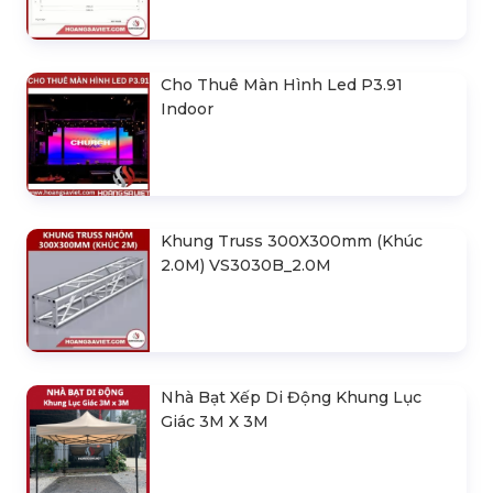
Cho Thuê Màn Hình Led P3.91
Indoor
Khung Truss 300X300mm (Khúc
2.0M) VS3030B_2.0M
Nhà Bạt Xếp Di Động Khung Lục
Giác 3M X 3M