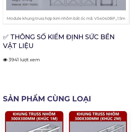
Module khung truss hợp kim nhôm bắt ốc mã: VS4040BP_1.5m
✅ THÔNG SỐ KIỂM ĐỊNH SỨC BỀN
VẬT LIỆU
3941 lượt xem
SẢN PHẨM CÙNG LOẠI