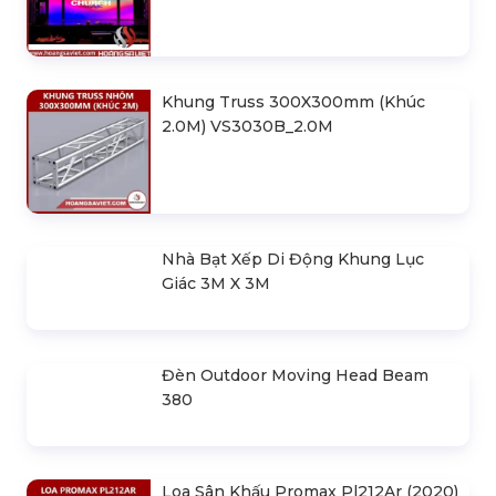
Khung Truss 300X300mm (Khúc
2.0M) VS3030B_2.0M
Nhà Bạt Xếp Di Động Khung Lục
Giác 3M X 3M
Đèn Outdoor Moving Head Beam
380
Loa Sân Khấu Promax Pl212Ar (2020)