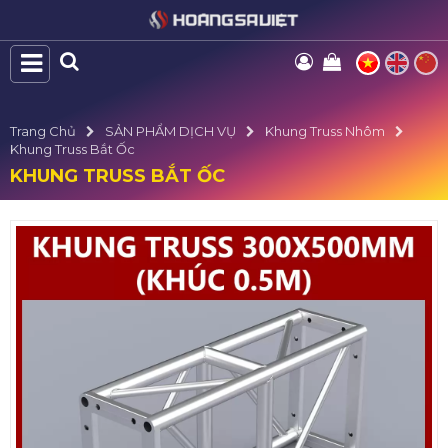
Trang Chủ
SẢN PHẨM DỊCH VỤ
Khung Truss Nhôm
Khung Truss Bắt Ốc
KHUNG TRUSS BẮT ỐC