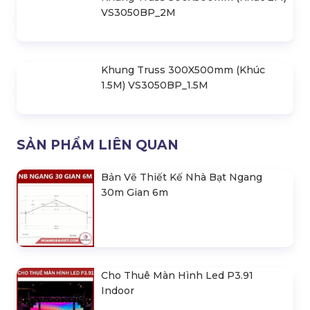
VS3050BP_2M
Khung Truss 300X500mm (Khúc
1.5M) VS3050BP_1.5M
SẢN PHẨM LIÊN QUAN
Bản Vẽ Thiết Kế Nhà Bạt Ngang
30m Gian 6m
Cho Thuê Màn Hình Led P3.91
Indoor