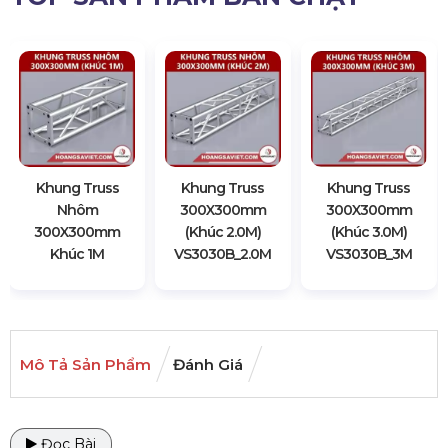
Khung Truss
Khung Truss
Khung Truss
Nhôm
300X300mm
300X300mm
300X300mm
(Khúc 2.0M)
(Khúc 3.0M)
Khúc 1M
VS3030B_2.0M
VS3030B_3M
Mô Tả Sản Phẩm
Đánh Giá
Đọc Bài