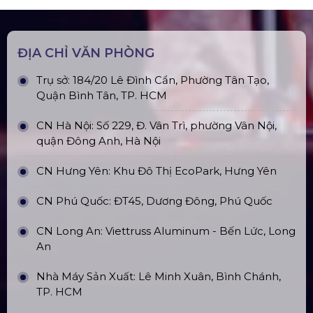
ĐỊA CHỈ VĂN PHÒNG
Trụ sở: 184/20 Lê Đình Cẩn, Phường Tân Tạo,
Quận Bình Tân, TP. HCM
CN Hà Nội: Số 229, Đ. Vân Trì, phường Vân Nội,
quận Đông Anh, Hà Nội
CN Hưng Yên: Khu Đô Thị EcoPark, Hưng Yên
CN Phú Quốc: ĐT45, Dương Đông, Phú Quốc
CN Long An: Viettruss Aluminum - Bến Lức, Long
An
Nhà Máy Sản Xuất: Lê Minh Xuân, Bình Chánh,
TP. HCM