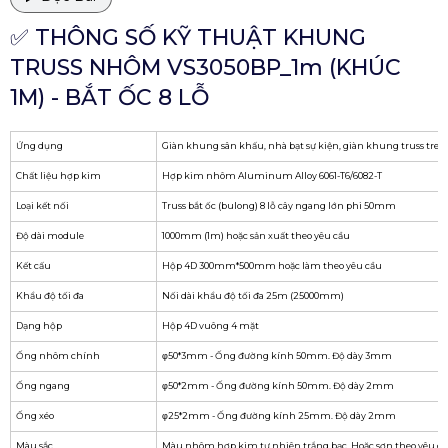
✅ THÔNG SỐ KỸ THUẬT KHUNG
TRUSS NHÔM VS3050BP_1m (KHÚC
1M) - BẮT ỐC 8 LỖ
Ứng dụng
Giàn khung sân khấu, nhà bạt sự kiện, giàn khung truss treo
Chất liệu hợp kim
Hợp kim nhôm Aluminum Alloy 6061-T6/6082-T
Loại kết nối
Truss bắt ốc (bulong) 8 lỗ cây ngang lớn phi 50mm
Độ dài module
1000mm (1m) hoặc sản xuất theo yêu cầu
Kết cấu
Hộp 4D 300mm*500mm hoặc làm theo yêu cầu
Khẩu độ tối đa
Nối dài khẩu độ tối đa 25m (25000mm)
Dạng hộp
Hộp 4D vuông 4 mặt
Ống nhôm chính
φ50*3mm - Ống đường kính 50mm. Độ dày 3mm
Ống ngang
φ50*2mm - Ống đường kính 50mm. Độ dày 2mm
Ống xéo
φ25*2mm - Ống đường kính 25mm. Độ dày 2mm
Màu sắc
Màu nhôm hợp kim tự nhiên trắng bạc. Hoặc sơn theo yêu c