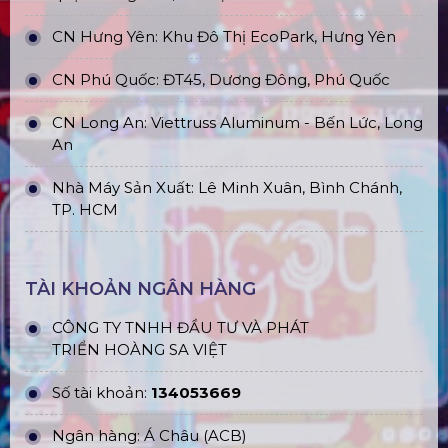
CN Hưng Yên: Khu Đô Thị EcoPark, Hưng Yên
CN Phú Quốc: ĐT45, Dương Đông, Phú Quốc
CN Long An: Viettruss Aluminum - Bến Lức, Long
An
Nhà Máy Sản Xuất: Lê Minh Xuân, Bình Chánh,
TP. HCM
TÀI KHOẢN NGÂN HÀNG
CÔNG TY TNHH ĐẦU TƯ VÀ PHÁT
TRIỂN HOÀNG SA VIỆT
Số tài khoản:
134053669
Ngân hàng: Á Châu (ACB)