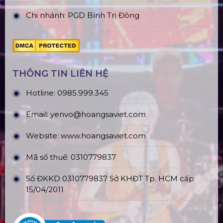
Chi nhánh: PGD Bình Trị Đông
THÔNG TIN LIÊN HỆ
Hotline:
0985.999.345
Email:
yenvo@hoangsaviet.com
Website:
www.hoangsaviet.com
Mã số thuế: 0310779837
Số ĐKKD 0310779837 Sở KHĐT Tp. HCM cấp
15/04/2011