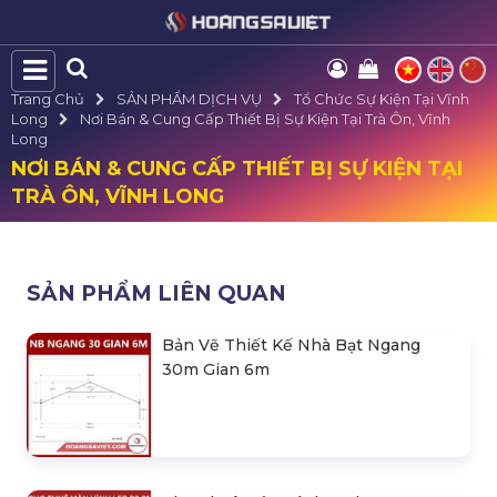
Trang Chủ
SẢN PHẨM DỊCH VỤ
Tổ Chức Sự Kiện Tại Vĩnh
Long
Nơi Bán & Cung Cấp Thiết Bị Sự Kiện Tại Trà Ôn, Vĩnh
Long
NƠI BÁN & CUNG CẤP THIẾT BỊ SỰ KIỆN TẠI
TRÀ ÔN, VĨNH LONG
SẢN PHẨM LIÊN QUAN
Bản Vẽ Thiết Kế Nhà Bạt Ngang
30m Gian 6m