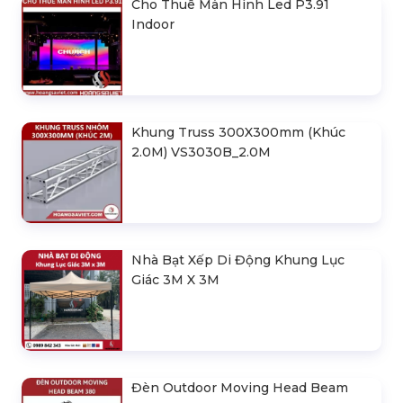
Cho Thuê Màn Hình Led P3.91
Indoor
Khung Truss 300X300mm (Khúc
2.0M) VS3030B_2.0M
Nhà Bạt Xếp Di Động Khung Lục
Giác 3M X 3M
Đèn Outdoor Moving Head Beam