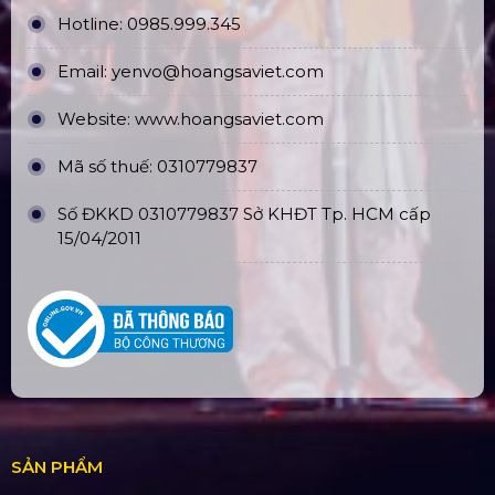
Hotline:
0985.999.345
Email:
yenvo@hoangsaviet.com
Website:
www.hoangsaviet.com
Mã số thuế: 0310779837
Số ĐKKD 0310779837 Sở KHĐT Tp. HCM cấp
15/04/2011
SẢN PHẨM