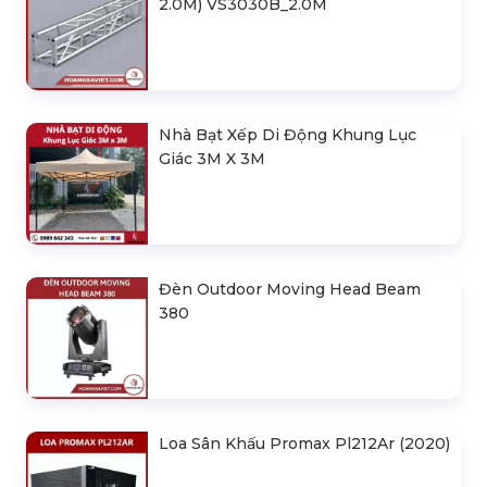
2.0M) VS3030B_2.0M
Nhà Bạt Xếp Di Động Khung Lục
Giác 3M X 3M
Đèn Outdoor Moving Head Beam
380
Loa Sân Khấu Promax Pl212Ar (2020)