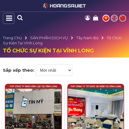
Trang Chủ
SẢN PHẨM DỊCH VỤ
Tây Nam Bộ
Tổ Chức
Sự Kiện Tại Vĩnh Long
TỔ CHỨC SỰ KIỆN TẠI VĨNH LONG
Sắp xếp theo: