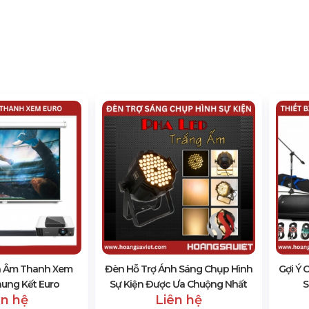
a Âm Thanh Xem
Đèn Hỗ Trợ Ánh Sáng Chụp Hình
Gợi Ý 
hung Kết Euro
Sự Kiện Được Ưa Chuộng Nhất
S
ên hệ
Liên hệ