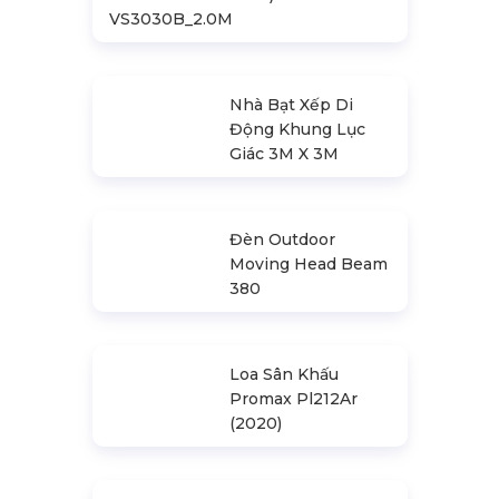
VS3030B_2.0M
Nhà Bạt Xếp Di
Động Khung Lục
Giác 3M X 3M
Đèn Outdoor
Moving Head Beam
380
Loa Sân Khấu
Promax Pl212Ar
(2020)