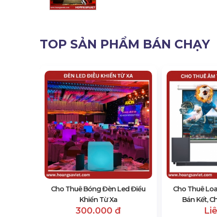
TOP SẢN PHẨM BÁN CHẠY
Ánh Sáng
 1
Cho Thuê Bóng Đèn Led Điều
Cho Thuê Lo
Khiển Từ Xa
Bán Kết, C
300.000 đ
Li