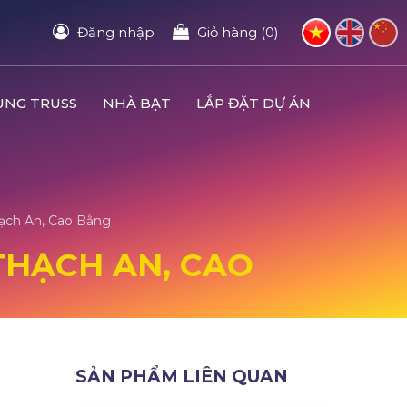
Đăng nhập
Giỏ hàng (0)
UNG TRUSS
NHÀ BẠT
LẮP ĐẶT DỰ ÁN
hạch An, Cao Bằng
 THẠCH AN, CAO
SẢN PHẨM LIÊN QUAN