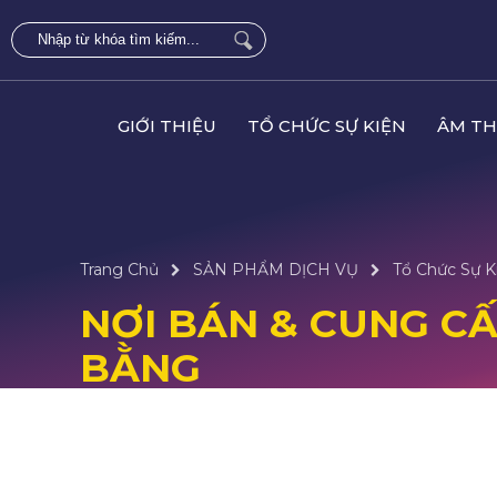
GIỚI THIỆU
TỔ CHỨC SỰ KIỆN
ÂM TH
Trang Chủ
SẢN PHẨM DỊCH VỤ
Tổ Chức Sự K
NƠI BÁN & CUNG CẤP
BẰNG