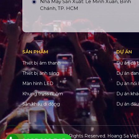
Nhà Máy Sản Xuất: Lê Minh Xuân, Bình
Chánh, TP. HCM
SẢN PHẨM
DỰ ÁN
Thiết bị âm thanh
Dự án đã t
Thiết bị ánh sáng
Dự án đan
Màn hình LED
Dự án nổi 
Khung truss nhôm
Dự án khá
Sân khấu di động
Dự án đấu
© Copyright 2022. All Rights Reserved.
Hoang Sa Viet