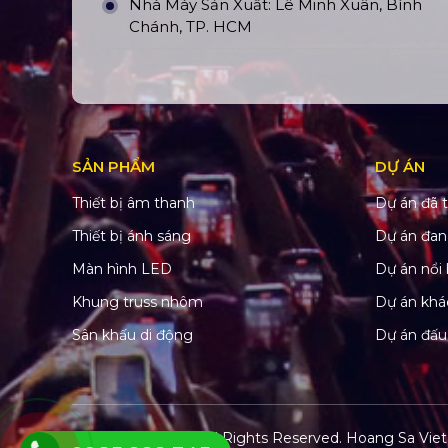
Nhà Máy Sản Xuất: Lê Minh Xuân, Bình
Chánh, TP. HCM
SẢN PHẨM
DỰ ÁN
Thiết bị âm thanh
Dự án đã t
Thiết bị ánh sáng
Dự án đan
Màn hình LED
Dự án nổi 
Khung truss nhôm
Dự án khá
Sân khấu di động
Dự án đấu
© Copyright 2022. All Rights Reserved.
Hoang Sa Viet