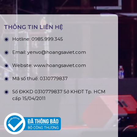
THÔNG TIN LIÊN HỆ
Hotline:
0985.999.345
Email:
yenvo@hoangsaviet.com
Website:
www.hoangsaviet.com
Mã số thuế: 0310779837
Số ĐKKD 0310779837 Sở KHĐT Tp. HCM
cấp 15/04/2011