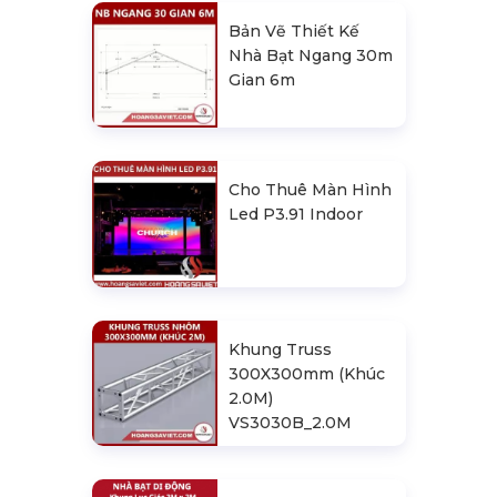
Bản Vẽ Thiết Kế
Nhà Bạt Ngang 30m
Gian 6m
Cho Thuê Màn Hình
Led P3.91 Indoor
Khung Truss
300X300mm (Khúc
2.0M)
VS3030B_2.0M