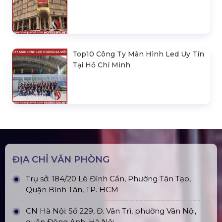
Top10 Công Ty Màn Hình Led Uy Tín
Tại Hồ Chí Minh
ĐỊA CHỈ VĂN PHÒNG
Trụ sở: 184/20 Lê Đình Cẩn, Phường Tân Tạo,
Quận Bình Tân, TP. HCM
CN Hà Nội: Số 229, Đ. Vân Trì, phường Vân Nội,
quận Đông Anh, Hà Nội