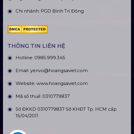
Chi nhánh: PGD Bình Trị Đông
THÔNG TIN LIÊN HỆ
Hotline:
0985.999.345
Email:
yenvo@hoangsaviet.com
Website:
www.hoangsaviet.com
Mã số thuế: 0310779837
Số ĐKKD 0310779837 Sở KHĐT Tp. HCM cấp
15/04/2011