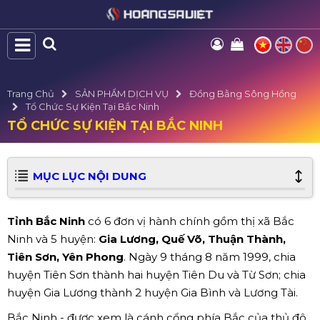
Trang Chủ
SẢN PHẨM DỊCH VỤ
Đồng Bằng Sông Hồng
Tổ Chức Sự Kiện Tại Bắc Ninh
TỔ CHỨC SỰ KIỆN TẠI BẮC NINH
MỤC LỤC NỘI DUNG
Tỉnh Bắc Ninh
có 6 đơn vị hành chính gồm thị xã Bắc
Ninh và 5 huyện:
Gia Lương, Quế Võ, Thuận Thành,
Tiên Sơn, Yên Phong
. Ngày 9 tháng 8 năm 1999, chia
huyện Tiên Sơn thành hai huyện Tiên Du và Từ Sơn; chia
huyện Gia Lương thành 2 huyện Gia Bình và Lương Tài.
Bắc Ninh - được xem là cánh cổng phía Bắc của thủ đô