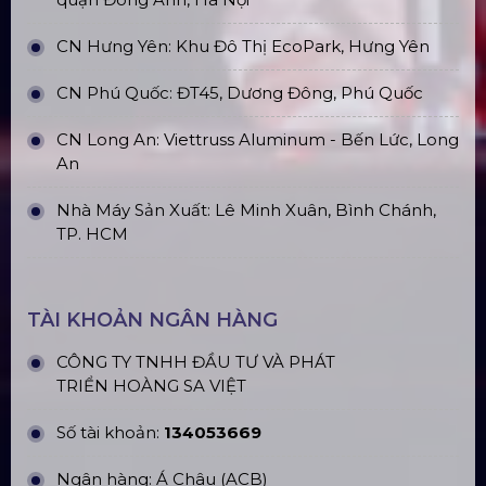
CN Hưng Yên: Khu Đô Thị EcoPark, Hưng Yên
CN Phú Quốc: ĐT45, Dương Đông, Phú Quốc
CN Long An: Viettruss Aluminum - Bến Lức, Long
An
Nhà Máy Sản Xuất: Lê Minh Xuân, Bình Chánh,
TP. HCM
TÀI KHOẢN NGÂN HÀNG
CÔNG TY TNHH ĐẦU TƯ VÀ PHÁT
TRIỂN HOÀNG SA VIỆT
Số tài khoản:
134053669
Ngân hàng: Á Châu (ACB)