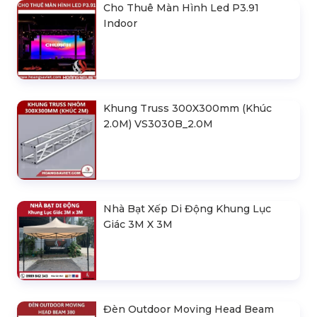
Cho Thuê Màn Hình Led P3.91
Indoor
Khung Truss 300X300mm (Khúc
2.0M) VS3030B_2.0M
Nhà Bạt Xếp Di Động Khung Lục
Giác 3M X 3M
Đèn Outdoor Moving Head Beam