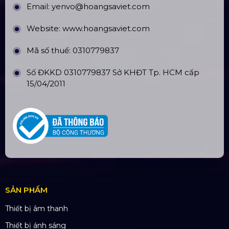
CN Hà Nội: Số 229, Đ. Vân Trì, phường Vân Nội,
quận Đông Anh, Hà Nội
CN Hưng Yên: Khu Đô Thị EcoPark, Hưng Yên
CN Phú Quốc: ĐT45, Dương Đông, Phú Quốc
CN Long An: Viettruss Aluminum - Bến Lức, Long
An
Nhà Máy Sản Xuất: Lê Minh Xuân, Bình Chánh,
TP. HCM
TÀI KHOẢN NGÂN HÀNG
CÔNG TY TNHH ĐẦU TƯ VÀ PHÁT
TRIỂN HOÀNG SA VIỆT
Số tài khoản:
134053669