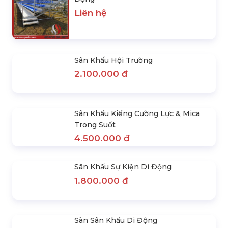
4.500.000 đ
SẢN PHẨM NỔI BẬT
Thi Công & Cho Thuê Khán Đài Di
Động
Liên hệ
Sân Khấu Hội Trường
2.100.000 đ