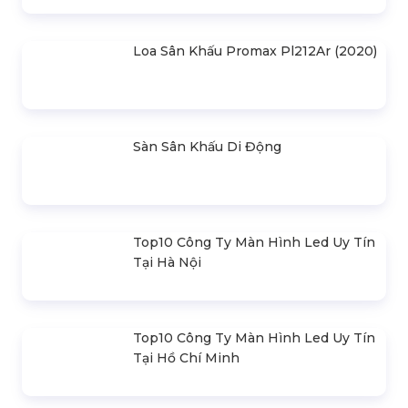
SẢN PHẨM LIÊN QUAN
Bản Vẽ Thiết Kế Nhà Bạt Ngang
30m Gian 6m
Cho Thuê Màn Hình Led P3.91
Indoor
Khung Truss 300X300mm (Khúc
2.0M) VS3030B_2.0M