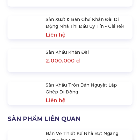
Nghiệp Cần Lưu Ý Gì ?
Liên hệ
Sân Khấu Nhôm Là Gì? Đặc Điểm,
Ứng Dụng Của Sân Khấu Nhôm
Liên hệ
Dịch Vụ Cho Thuê Sân Khấu Sự Kiện
Giá Rẻ - Hoàng Sa Việt
Liên hệ
Khán Đài Lắp Ráp Di Động
Liên hệ