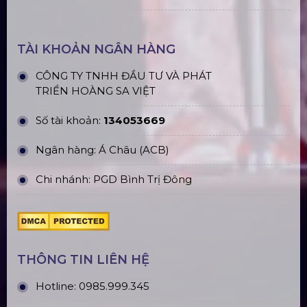
Top10 Công Ty Màn Hình Led Uy Tín
Tại Hà Nội
Top10 Công Ty Màn Hình Led Uy Tín
Tại Hồ Chí Minh
ĐỊA CHỈ VĂN PHÒNG
Trụ sở: 184/20 Lê Đình Cẩn, Phường Tân Tạo,
Quận Bình Tân, TP. HCM