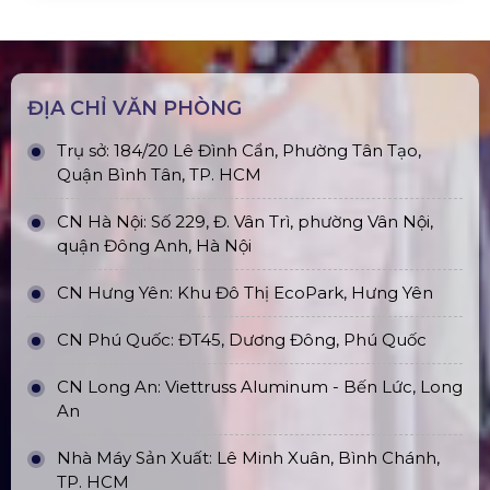
Nhà Bạt Xếp Di Động Khung Lục
Giác 3M X 3M
Đèn Outdoor Moving Head Beam
380
Loa Sân Khấu Promax Pl212Ar (2020)
Sàn Sân Khấu Di Động