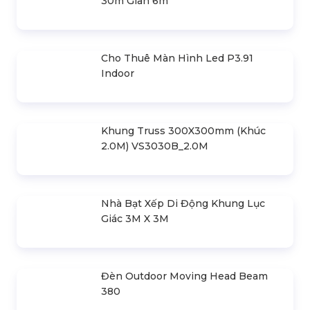
Sản Xuất & Bán Ghế Khán Đài Di
Động Nhà Thi Đấu Uy Tín - Giá Rẻ!
Liên hệ
Sân Khấu Khán Đài
2.000.000 đ
Sân Khấu Tròn Bán Nguyệt Lắp
Ghép Di Động
Liên hệ