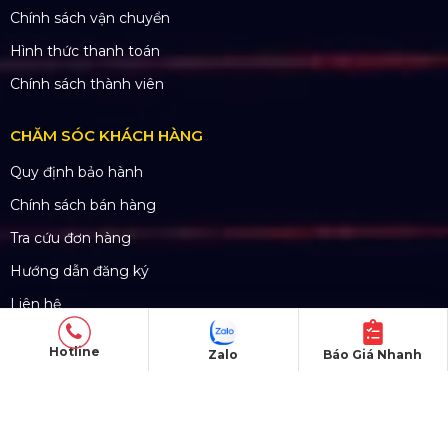
SẢN PHẨM
Thiết bị âm thanh
Thiết bị ánh sáng
Màn hình LED
Khung truss nhôm
Sân khấu di động
Hotline
Zalo
Báo Giá Nhanh
DỰ ÁN
Dự án đã thực hiện