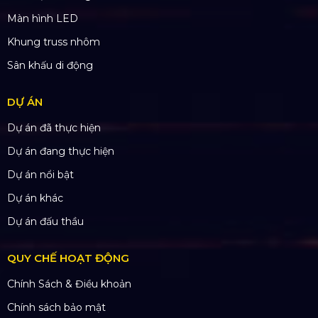
Ngân hàng: Á Châu (ACB)
Chi nhánh: PGD Bình Trị Đông
THÔNG TIN LIÊN HỆ
Hotline:
0985.999.345
Email:
yenvo@hoangsaviet.com
Website:
www.hoangsaviet.com
Mã số thuế: 0310779837
Số ĐKKD 0310779837 Sở KHĐT Tp. HCM cấp
15/04/2011