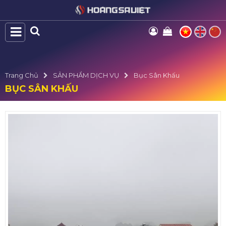
Trang Chủ
SẢN PHẨM DỊCH VỤ
Bục Sân Khấu
BỤC SÂN KHẤU