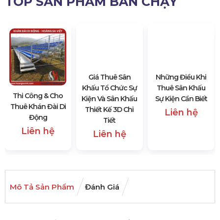
TOP SẢN PHẨM BÁN CHẠY
Thi Công & Cho
Giá Thuê Sân
Những Điều Khi
Thuê Khán Đài Di
Khấu Tổ Chức Sự
Thuê Sân Khấu
Động
Kiện Và Sân Khấu
Sự Kiện Cần Biết
Thiết Kế 3D Chi
Liên hệ
Liên hệ
Tiết
Liên hệ
Mô Tả Sản Phẩm
Đánh Giá