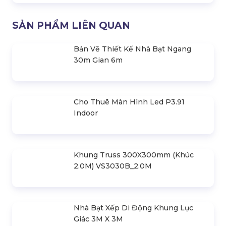
Gói Khai Trương Hồng Phát ( 17
Hạng Mục )
39.393.000 đ
Gói Khai Trương Đại Cát ( Hơn 22
Hạng Mục )
59.686.000 đ
Gói Khai Trương Thịnh Vượng (Hơn
25 Hạng Mục )
79.799.000 đ