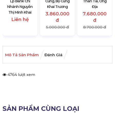
Lp Bank Chi
Cúng, Bộ Cúng
Thân Tài, Ông
Nhánh Nguyễn
Khai Trương
Địa
Thị Minh Khai
3.860.000
7.680.000
Liên hệ
đ
đ
5.000.000 đ
8.700.000 đ
Mô Tả Sản Phẩm
Đánh Giá
4764 lượt xem
SẢN PHẨM CÙNG LOẠI