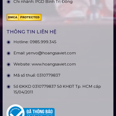
ĐỊA CHỈ VĂN PHÒNG
Trụ sở: 184/20 Lê Đình Cẩn, Phường Tân Tạo,
Quận Bình Tân, TP. HCM
CN Hà Nội: Số 229, Đ. Vân Trì, phường Vân Nội,
quận Đông Anh, Hà Nội
CN Hưng Yên: Khu Đô Thị EcoPark, Hưng Yên
CN Phú Quốc: ĐT45, Dương Đông, Phú Quốc
CN Long An: Viettruss Aluminum - Bến Lức, Long
An
Nhà Máy Sản Xuất: Lê Minh Xuân, Bình Chánh,
TP. HCM