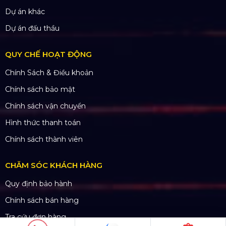
Website:
www.hoangsaviet.com
Mã số thuế: 0310779837
Số ĐKKD 0310779837 Sở KHĐT Tp. HCM cấp
15/04/2011
SẢN PHẨM
Thiết bị âm thanh
Thiết bị ánh sáng
Màn hình LED