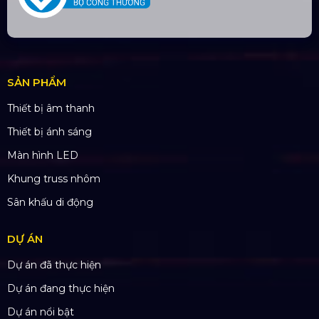
TÀI KHOẢN NGÂN HÀNG
CÔNG TY TNHH ĐẦU TƯ VÀ PHÁT
TRIỂN HOÀNG SA VIỆT
Số tài khoản:
134053669
Ngân hàng: Á Châu (ACB)
Chi nhánh: PGD Bình Trị Đông
THÔNG TIN LIÊN HỆ
Hotline:
0985.999.345
Email:
yenvo@hoangsaviet.com