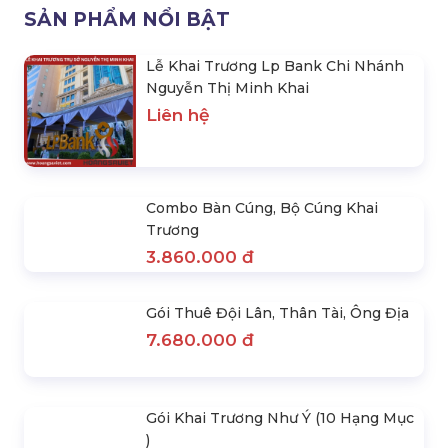
Hạng Mục )
17 Hạng Mục )
29.797.000 đ
39.393.000 đ
31.500.000 đ
42.150.000 đ
SẢN PHẨM NỔI BẬT
Lễ Khai Trương Lp Bank Chi Nhánh
Nguyễn Thị Minh Khai
Liên hệ
Combo Bàn Cúng, Bộ Cúng Khai
Trương
3.860.000 đ