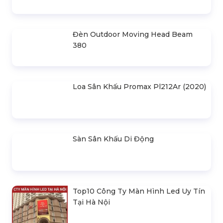
SẢN PHẨM LIÊN QUAN
Bản Vẽ Thiết Kế Nhà Bạt Ngang
30m Gian 6m
Cho Thuê Màn Hình Led P3.91
Indoor
Khung Truss 300X300mm (Khúc
2.0M) VS3030B_2.0M