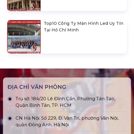
Nhà Bạt Xếp Di Động Khung Lục
Giác 3M X 3M
Đèn Outdoor Moving Head Beam
380
Loa Sân Khấu Promax Pl212Ar (2020)