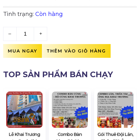
Tình trạng:
Còn hàng
–
+
MUA NGAY
THÊM VÀO GIỎ HÀNG
TOP SẢN PHẨM BÁN CHẠY
Lễ Khai Trương
Combo Bàn
Gói Thuê Đội Lân,