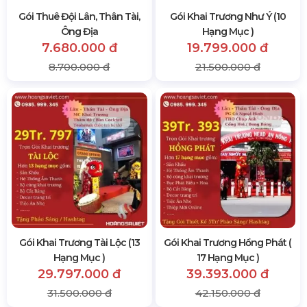
Gói Thuê Đội Lân, Thân Tài,
Gói Khai Trương Như Ý (10
Ông Địa
Hạng Mục )
7.680.000 đ
19.799.000 đ
8.700.000 đ
21.500.000 đ
Gói Khai Trương Tài Lộc (13
Gói Khai Trương Hồng Phát (