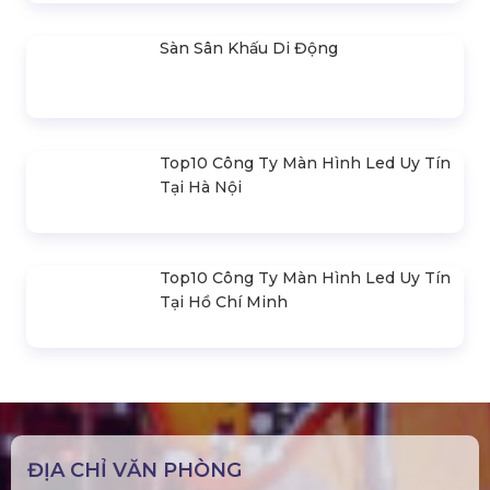
Nhà Bạt Xếp Di Động Khung Lục
Giác 3M X 3M
Đèn Outdoor Moving Head Beam
380
Loa Sân Khấu Promax Pl212Ar (2020)