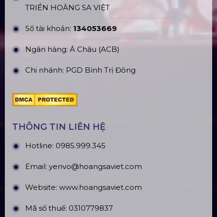
ĐỊA CHỈ VĂN PHÒNG
Trụ sở: 184/20 Lê Đình Cẩn, Phường Tân Tạo,
Quận Bình Tân, TP. HCM
CN Hà Nội: Số 229, Đ. Vân Trì, phường Vân Nội,
quận Đông Anh, Hà Nội
CN Hưng Yên: Khu Đô Thị EcoPark, Hưng Yên
CN Phú Quốc: ĐT45, Dương Đông, Phú Quốc
CN Long An: Viettruss Aluminum - Bến Lức, Long
An
Nhà Máy Sản Xuất: Lê Minh Xuân, Bình Chánh,
TP. HCM