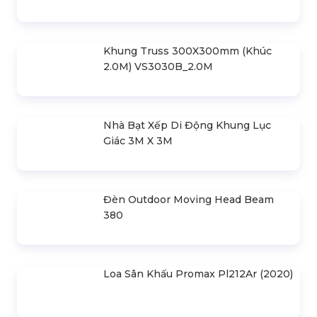
SẢN PHẨM LIÊN QUAN
Bản Vẽ Thiết Kế Nhà Bạt Ngang
30m Gian 6m
Cho Thuê Màn Hình Led P3.91
Indoor
Khung Truss 300X300mm (Khúc
2.0M) VS3030B_2.0M