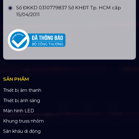
TÀI KHOẢN NGÂN HÀNG
CÔNG TY TNHH ĐẦU TƯ VÀ PHÁT
TRIỂN HOÀNG SA VIỆT
Số tài khoản:
134053669
Ngân hàng: Á Châu (ACB)
Chi nhánh: PGD Bình Trị Đông
THÔNG TIN LIÊN HỆ
Hotline:
0985.999.345
Email:
yenvo@hoangsaviet.com