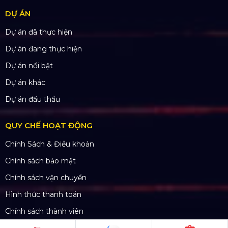
Website:
www.hoangsaviet.com
Mã số thuế: 0310779837
Số ĐKKD 0310779837 Sở KHĐT Tp. HCM cấp
15/04/2011
SẢN PHẨM
Thiết bị âm thanh
Thiết bị ánh sáng
Màn hình LED