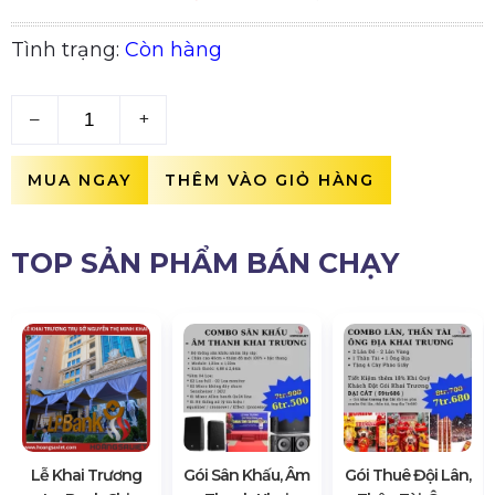
Tình trạng:
Còn hàng
–
+
MUA NGAY
THÊM VÀO GIỎ HÀNG
TOP SẢN PHẨM BÁN CHẠY
Lễ Khai Trương
Gói Sân Khấu, Âm
Gói Thuê Đội Lân,