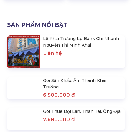
Hạng Mục )
17 Hạng Mục )
29.797.000 đ
39.393.000 đ
31.500.000 đ
42.150.000 đ
SẢN PHẨM NỔI BẬT
Lễ Khai Trương Lp Bank Chi Nhánh
Nguyễn Thị Minh Khai
Liên hệ
Gói Sân Khấu, Âm Thanh Khai
Trương
6.500.000 đ