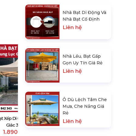
Nhà Bạt Di Động Và
Nhà Bạt Cố Định
Liên hệ
Nhà Lều, Bạt Gấp
Gọn Uy Tín Giá Rẻ
Liên hệ
Nhà Bạt Xếp Di Động Khung Lục
Ô Dù Lệch Tâm Che
Giác 2M X 2M
Mưa, Che Nắng Giá
1.450.000 đ
Rẻ
1.600.000 đ
ạt Xếp Di Động Khung Lục
Liên hệ
Giác 3M X 3M
1.890.000 đ