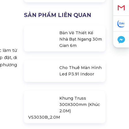
SẢN PHẨM LIÊN QUAN
Bản Vẽ Thiết Kế
Nhà Bạt Ngang 30m
Gian 6m
c làm từ
 đặt, di
h phương
Cho Thuê Màn Hình
Led P3.91 Indoor
Khung Truss
300X300mm (Khúc
2.0M)