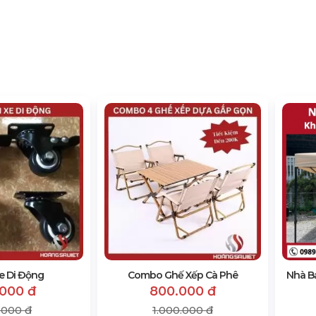
e Di Động
Combo Ghế Xếp Cà Phê
Nhà B
.000 đ
800.000 đ
.000 đ
1.000.000 đ