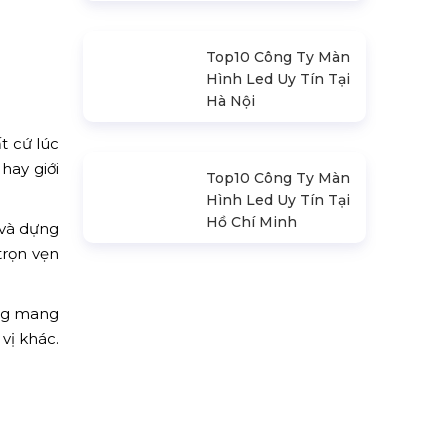
Sàn Sân Khấu Di
Động
t cứ lúc
hay giới
Top10 Công Ty Màn
 và dựng
Hình Led Uy Tín Tại
trọn vẹn
Hà Nội
ộng mang
vị khác.
Top10 Công Ty Màn
Hình Led Uy Tín Tại
Hồ Chí Minh