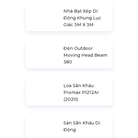
VS3030B_2.0M
Nhà Bạt Xếp Di
Động Khung Lục
Giác 3M X 3M
Đèn Outdoor
Moving Head Beam
380
Loa Sân Khấu
Promax Pl212Ar
(2020)