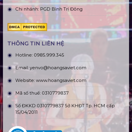
Chi nhánh: PGD Bình Trị Đông
THÔNG TIN LIÊN HỆ
Hotline:
0985.999.345
Email:
yenvo@hoangsaviet.com
Website:
www.hoangsaviet.com
Mã số thuế: 0310779837
Số ĐKKD 0310779837 Sở KHĐT Tp. HCM cấp
15/04/2011