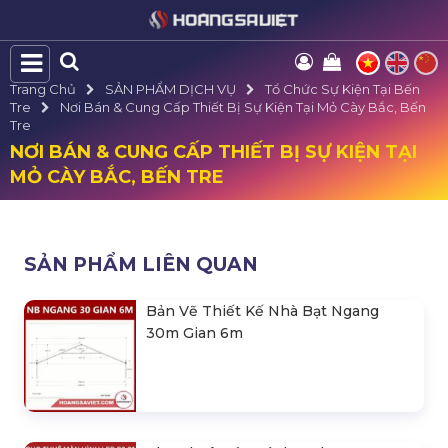
Trang Chủ
SẢN PHẨM DỊCH VỤ
Tổ Chức Sự Kiện Tại Bến
Tre
Nơi Bán & Cung Cấp Thiết Bị Sự Kiện Tại Mỏ Cày Bắc, Bến
Tre
NƠI BÁN & CUNG CẤP THIẾT BỊ SỰ KIỆN TẠI
MỎ CÀY BẮC, BẾN TRE
SẢN PHẨM LIÊN QUAN
Bản Vẽ Thiết Kế Nhà Bạt Ngang
30m Gian 6m