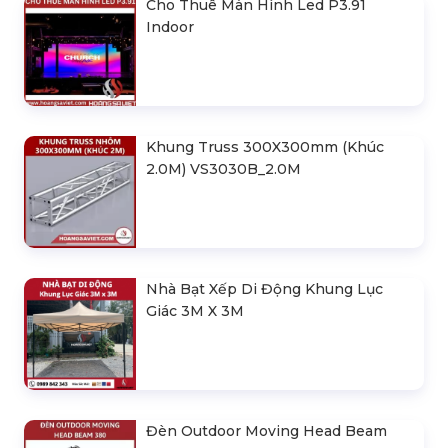
Cho Thuê Màn Hình Led P3.91
Indoor
Khung Truss 300X300mm (Khúc
2.0M) VS3030B_2.0M
Nhà Bạt Xếp Di Động Khung Lục
Giác 3M X 3M
Đèn Outdoor Moving Head Beam