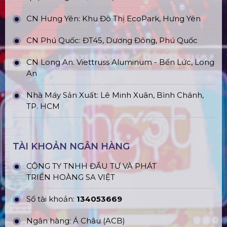
CN Hưng Yên: Khu Đô Thị EcoPark, Hưng Yên
CN Phú Quốc: ĐT45, Dương Đông, Phú Quốc
CN Long An: Viettruss Aluminum - Bến Lức, Long
An
Nhà Máy Sản Xuất: Lê Minh Xuân, Bình Chánh,
TP. HCM
TÀI KHOẢN NGÂN HÀNG
CÔNG TY TNHH ĐẦU TƯ VÀ PHÁT
TRIỂN HOÀNG SA VIỆT
Số tài khoản:
134053669
Ngân hàng: Á Châu (ACB)