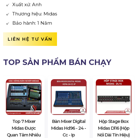
Xuất xứ: Anh
Thương hiệu: Midas
Bảo hành: 1 Năm
LIÊN HỆ TƯ VẤN
TOP SẢN PHẨM BÁN CHẠY
Top 7 Mixer
Bàn Mixer Digital
Hộp Stage Box
Midas Được
Midas Hd96 - 24 -
Midas Dl16 (Hộp
Quan Tâm Nhiều
Cc - Ip
Nối Dài Tín Hiệu)