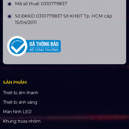
CÔNG TY TNHH ĐẦU TƯ VÀ PHÁT
TRIỂN HOÀNG SA VIỆT
Số tài khoản:
134053669
Ngân hàng: Á Châu (ACB)
Chi nhánh: PGD Bình Trị Đông
THÔNG TIN LIÊN HỆ
Hotline:
0985.999.345
Email:
yenvo@hoangsaviet.com
Website:
www.hoangsaviet.com
Mã số thuế: 0310779837