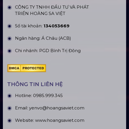
ĐỊA CHỈ VĂN PHÒNG
Trụ sở: 184/20 Lê Đình Cẩn, Phường Tân Tạo,
Quận Bình Tân, TP. HCM
CN Hà Nội: Số 229, Đ. Vân Trì, phường Vân Nội,
quận Đông Anh, Hà Nội
CN Hưng Yên: Khu Đô Thị EcoPark, Hưng Yên
CN Phú Quốc: ĐT45, Dương Đông, Phú Quốc
CN Long An: Viettruss Aluminum - Bến Lức, Long
An
Nhà Máy Sản Xuất: Lê Minh Xuân, Bình Chánh,
TP. HCM
TÀI KHOẢN NGÂN HÀNG