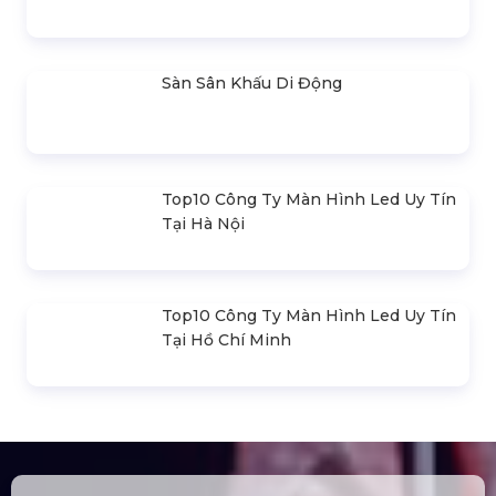
Đèn Outdoor Moving Head Beam
380
Loa Sân Khấu Promax Pl212Ar (2020)
Sàn Sân Khấu Di Động