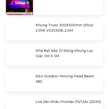
30m Gian 6m
Cho Thuê Màn Hình Led P3.91
Indoor
Khung Truss 300X300mm (Khúc
2.0M) VS3030B_2.0M
Nhà Bạt Xếp Di Động Khung Lục
Giác 3M X 3M