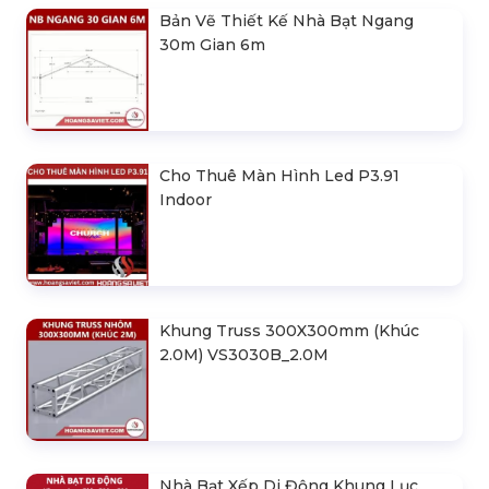
Bản Vẽ Thiết Kế Nhà Bạt Ngang
30m Gian 6m
Cho Thuê Màn Hình Led P3.91
Indoor
Khung Truss 300X300mm (Khúc
2.0M) VS3030B_2.0M
Nhà Bạt Xếp Di Động Khung Lục