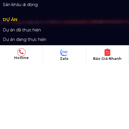
Sân khấu di động
DỰ ÁN
Dự án đã thực hiện
Dự án đang thực hiện
Dự án nổi bật
Hotline
Dự án khác
Zalo
Báo Giá Nhanh
Dự án đấu thầu
QUY CHẾ HOẠT ĐỘNG
Chính Sách & Điều khoản
Chính sách bảo mật
Chính sách vận chuyển
Hình thức thanh toán