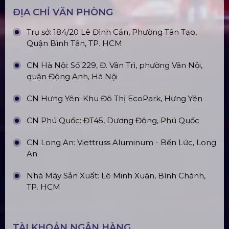
ĐỊA CHỈ VĂN PHÒNG
Trụ sở: 184/20 Lê Đình Cẩn, Phường Tân Tạo,
Quận Bình Tân, TP. HCM
CN Hà Nội: Số 229, Đ. Vân Trì, phường Vân Nội,
quận Đông Anh, Hà Nội
CN Hưng Yên: Khu Đô Thị EcoPark, Hưng Yên
CN Phú Quốc: ĐT45, Dương Đông, Phú Quốc
CN Long An: Viettruss Aluminum - Bến Lức, Long
An
Nhà Máy Sản Xuất: Lê Minh Xuân, Bình Chánh,
TP. HCM
TÀI KHOẢN NGÂN HÀNG