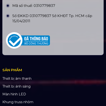
Mã số thuế: 0310779837
Số ĐKKD 0310779837 Sở KHĐT Tp. HCM cấp
15/04/2011
SẢN PHẨM
Thiết bị âm thanh
Thiết bị ánh sáng
Màn hình LED
Khung truss nhôm