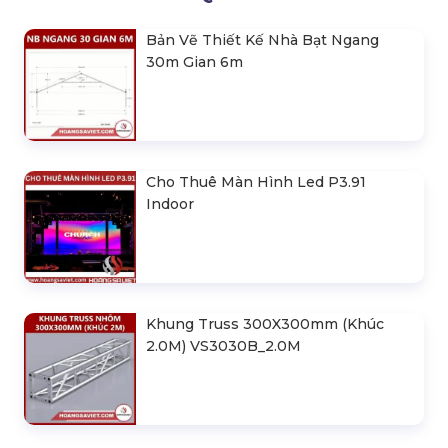
Bản Vẽ Thiết Kế Nhà Bạt Ngang
30m Gian 6m
Cho Thuê Màn Hình Led P3.91
Indoor
Khung Truss 300X300mm (Khúc
2.0M) VS3030B_2.0M