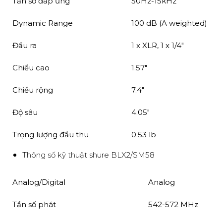
Tần số đáp ứng
50Hz-15kHz
Dynamic Range
100 dB (A weighted)
Đầu ra
1 x XLR, 1 x 1/4"
Chiều cao
1.57"
Chiều rộng
7.4"
Độ sâu
4.05"
Trọng lượng đầu thu
0.53 lb
Thông số kỹ thuật shure BLX2/SM58
Analog/Digital
Analog
Tần số phát
542-572 MHz