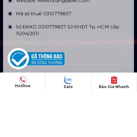
Website:
www.hoangsaviet.com
Mã số thuế: 0310779837
Số ĐKKD 0310779837 Sở KHĐT Tp. HCM cấp
15/04/2011
Hotline
Zalo
Báo Giá Nhanh
SẢN PHẨM
Thiết bị âm thanh
Thiết bị ánh sáng
Màn hình LED