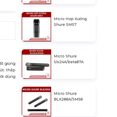
Micro Hợp Xướng
Shure SM57
Micro Shure
Slx24A/beta87A
ất giọng
mức thấp
ười dùng
Micro Shure
BLX288A/SM58