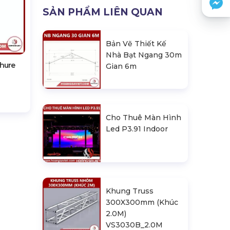
SẢN PHẨM LIÊN QUAN
Bản Vẽ Thiết Kế
Nhà Bạt Ngang 30m
hure
Gian 6m
Cho Thuê Màn Hình
Led P3.91 Indoor
Khung Truss
300X300mm (Khúc
2.0M)
VS3030B_2.0M