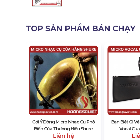
TOP SẢN PHẨM BÁN CHẠY
e CVG18
Gợi Ý Dòng Micro Nhạc Cụ Phổ
Bạn Biết Gì V
Biến Của Thương Hiệu Shure
Vocal Của
Liên hệ
Li