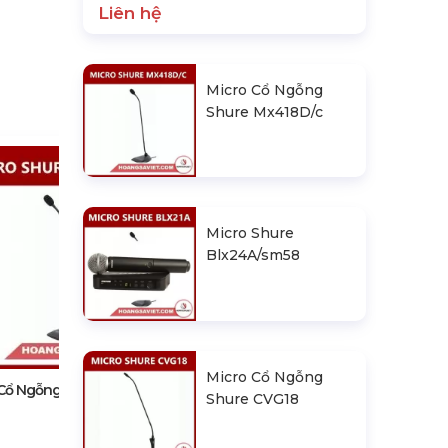
Liên hệ
Micro Cổ Ngỗng
Shure Mx418D/c
Micro Shure
Blx24A/sm58
Micro Shure Blx24A/sm58
Micro Cổ Ngỗng
 Cổ Ngỗng Shure Mx418D/c
Shure CVG18