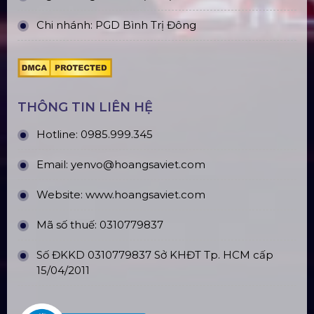
CN Phú Quốc: ĐT45, Dương Đông, Phú Quốc
CN Long An: Viettruss Aluminum - Bến Lức, Long
An
Nhà Máy Sản Xuất: Lê Minh Xuân, Bình Chánh,
TP. HCM
TÀI KHOẢN NGÂN HÀNG
CÔNG TY TNHH ĐẦU TƯ VÀ PHÁT
TRIỂN HOÀNG SA VIỆT
Số tài khoản:
134053669
Ngân hàng: Á Châu (ACB)
Chi nhánh: PGD Bình Trị Đông