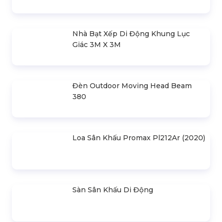
1.500.000 đ
SẢN PHẨM LIÊN QUAN
Bản Vẽ Thiết Kế Nhà Bạt Ngang
30m Gian 6m
Cho Thuê Màn Hình Led P3.91
Indoor
Khung Truss 300X300mm (Khúc
2.0M) VS3030B_2.0M
Nhà Bạt Xếp Di Động Khung Lục