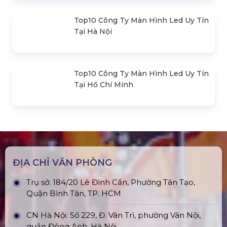
Giác 3M X 3M
Đèn Outdoor Moving Head Beam
380
Loa Sân Khấu Promax Pl212Ar (2020)
Sàn Sân Khấu Di Động
Top10 Công Ty Màn Hình Led Uy Tín
Tại Hà Nội