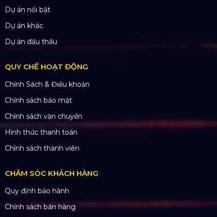
SẢN PHẨM
Thiết bị âm thanh
Thiết bị ánh sáng
Màn hình LED
Khung truss nhôm
Sân khấu di động
DỰ ÁN
Dự án đã thực hiện
Dự án đang thực hiện
Dự án nổi bật
Dự án khác