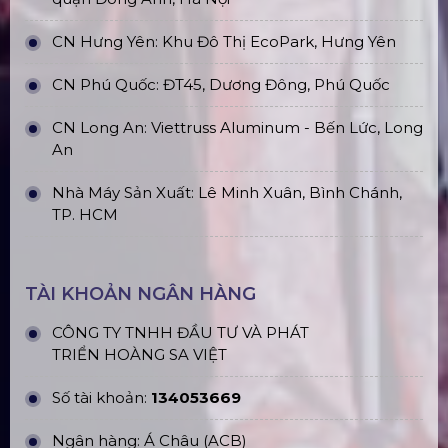
Top10 Công Ty Màn Hình Led Uy Tín
Tại Hồ Chí Minh
ĐỊA CHỈ VĂN PHÒNG
Trụ sở: 184/20 Lê Đình Cẩn, Phường Tân Tạo,
Quận Bình Tân, TP. HCM
CN Hà Nội: Số 229, Đ. Vân Trì, phường Vân Nội,
quận Đông Anh, Hà Nội
CN Hưng Yên: Khu Đô Thị EcoPark, Hưng Yên