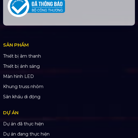
THÔNG TIN LIÊN HỆ
Hotline:
0985.999.345
Email:
yenvo@hoangsaviet.com
Website:
www.hoangsaviet.com
Mã số thuế: 0310779837
Số ĐKKD 0310779837 Sở KHĐT Tp. HCM cấp
15/04/2011