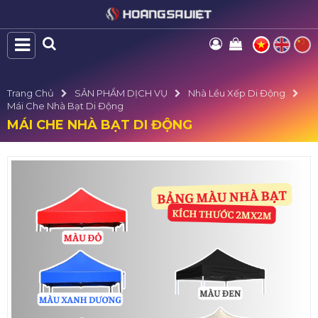
Trang Chủ
SẢN PHẨM DỊCH VỤ
Nhà Lều Xếp Di Động
Mái Che Nhà Bạt Di Động
MÁI CHE NHÀ BẠT DI ĐỘNG