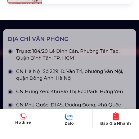
ĐỊA CHỈ VĂN PHÒNG
Trụ sở: 184/20 Lê Đình Cẩn, Phường Tân Tạo,
Quận Bình Tân, TP. HCM
CN Hà Nội: Số 229, Đ. Vân Trì, phường Vân Nội,
quận Đông Anh, Hà Nội
CN Hưng Yên: Khu Đô Thị EcoPark, Hưng Yên
CN Phú Quốc: ĐT45, Dương Đông, Phú Quốc
CN Long An: Viettruss Aluminum - Bến Lức, Long
Hotline
Zalo
Báo Giá Nhanh
An
Nhà Máy Sản Xuất: Lê Minh Xuân, Bình Chánh,