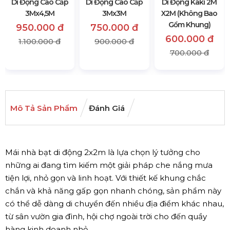
Di Động Cao Cấp
Di Động Cao Cấp
Di Động Kaki 2M
3Mx4,5M
3Mx3M
X2M (Không Bao
Gồm Khung)
950.000 đ
750.000 đ
600.000 đ
1.100.000 đ
900.000 đ
700.000 đ
Mô Tả Sản Phẩm
Đánh Giá
Mái nhà bạt di động 2x2m là lựa chọn lý tưởng cho
những ai đang tìm kiếm một giải pháp che nắng mưa
tiện lợi, nhỏ gọn và linh hoạt. Với thiết kế khung chắc
chắn và khả năng gấp gọn nhanh chóng, sản phẩm này
có thể dễ dàng di chuyển đến nhiều địa điểm khác nhau,
từ sân vườn gia đình, hội chợ ngoài trời cho đến quầy
hàng kinh doanh nhỏ.