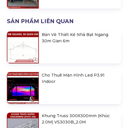
SẢN PHẨM LIÊN QUAN
Bản Vẽ Thiết Kế Nhà Bạt Ngang
30m Gian 6m
Cho Thuê Màn Hình Led P3.91
Indoor
Khung Truss 300X300mm (Khúc
2.0M) VS3030B_2.0M