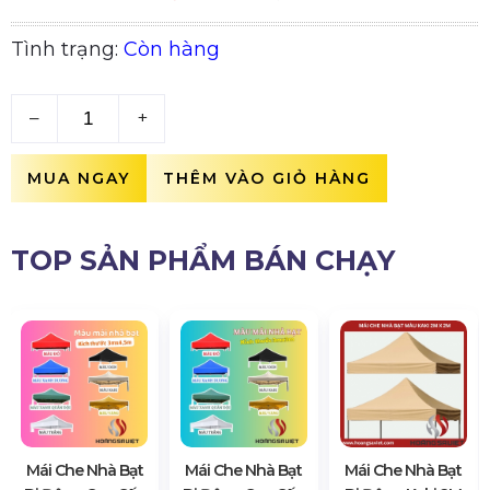
Tình trạng:
Còn hàng
–
+
MUA NGAY
THÊM VÀO GIỎ HÀNG
TOP SẢN PHẨM BÁN CHẠY
Mái Che Nhà Bạt
Mái Che Nhà Bạt
Mái Che Nhà Bạt