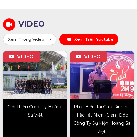
VIDEO
Xem Trong Video
Xem Trên Youtube
VIDEO
VIDEO
Giới Thiệu Công Ty Hoàng
Phát Biểu Tại Gala Dinner -
Sa Việt
Tiệc Tất Niên (Giám Đốc
Công Ty Sự Kiện Hoàng Sa
Việt)