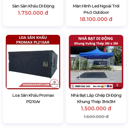
Sàn Sân Khấu Di Động
Màn Hình Led Ngoài Trời
1.750.000 đ
P4.0 Outdoor
18.100.000 đ
Loa Sân Khấu Promax
Nhà Bạt Lắp Ghép Di Động
Pl210Ar
Khung Thép 3Mx3M
1.500.000 đ
1.600.000 đ