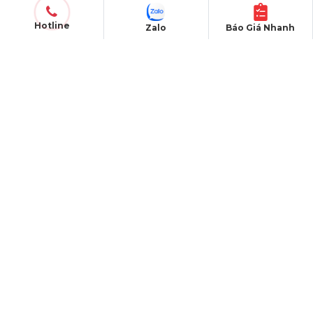
QUY CHẾ HOẠT ĐỘNG
Hotline
Chính Sách & Điều khoản
Zalo
Báo Giá Nhanh
Chính sách bảo mật
Chính sách vận chuyển
Hình thức thanh toán
Chính sách thành viên
CHĂM SÓC KHÁCH HÀNG
Quy định bảo hành
Chính sách bán hàng
Tra cứu đơn hàng
Hướng dẫn đăng ký
Liên hệ