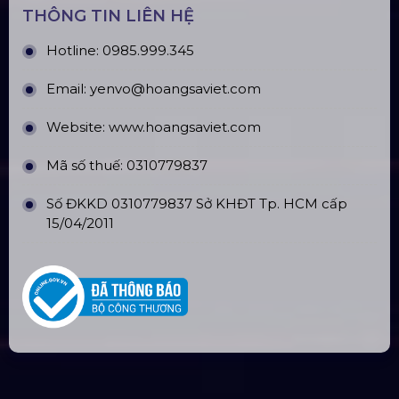
THÔNG TIN LIÊN HỆ
Hotline:
0985.999.345
Email:
yenvo@hoangsaviet.com
Website:
www.hoangsaviet.com
Mã số thuế: 0310779837
Số ĐKKD 0310779837 Sở KHĐT Tp. HCM cấp
15/04/2011