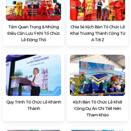
Tầm Quan Trọng & Những
Chia Sẻ Kịch Bản Tổ Chức Lễ
Điều Cần Lưu Ý Khi Tổ Chức
Khai Trương Thành Công Từ
Lễ Động Thổ
A Tới Z
Quy Trình Tổ Chức Lễ Khánh
Kịch Bản Tổ Chức Lễ Khởi
Thành
Công Dự Án Chi Tiết Nên
Tham Khảo