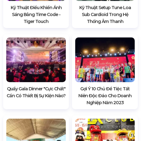
Kỹ Thuật Điều Khiển Ánh
Kỹ Thuật Setup Tune Loa
Sáng Bằng Time Code -
Sub Cardioid Trong Hệ
Tiger Touch
Thống Âm Thanh
Quẩy Gala Dinner "cực Chất"
Gợi Ý 10 Chủ Đề Tiệc Tất
Cần Có Thiết Bị Sự Kiện Nào?
Niên Độc Đáo Cho Doanh
Nghiệp Năm 2023