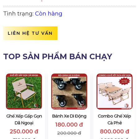
Tình trạng:
Còn hàng
LIÊN HỆ TƯ VẤN
TOP SẢN PHẨM BÁN CHẠY
Ghế Xếp Gấp Gọn
Bánh Xe Di Động
Combo Ghế Xếp
Dã Ngoại
Cà Phê
180.000 đ
250.000 đ
800.000 đ
200.000 đ