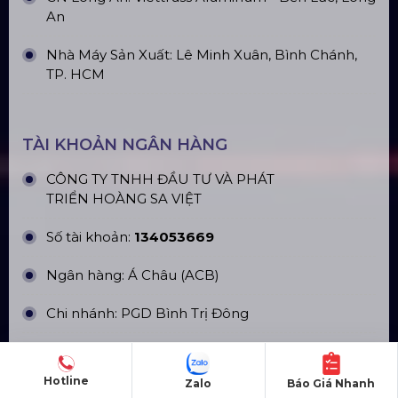
CN Hà Nội: Số 229, Đ. Vân Trì, phường Vân Nội,
quận Đông Anh, Hà Nội
CN Hưng Yên: Khu Đô Thị EcoPark, Hưng Yên
CN Phú Quốc: ĐT45, Dương Đông, Phú Quốc
CN Long An: Viettruss Aluminum - Bến Lức, Long
An
Nhà Máy Sản Xuất: Lê Minh Xuân, Bình Chánh,
TP. HCM
TÀI KHOẢN NGÂN HÀNG
CÔNG TY TNHH ĐẦU TƯ VÀ PHÁT
TRIỂN HOÀNG SA VIỆT
Hotline
Zalo
Báo Giá Nhanh
Số tài khoản:
134053669