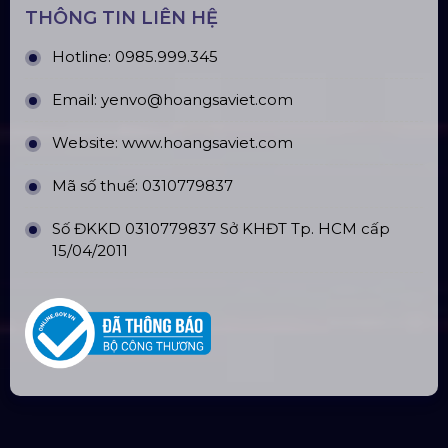
THÔNG TIN LIÊN HỆ
Hotline:
0985.999.345
Email:
yenvo@hoangsaviet.com
Website:
www.hoangsaviet.com
Mã số thuế: 0310779837
Số ĐKKD 0310779837 Sở KHĐT Tp. HCM cấp
15/04/2011