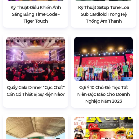
Kỹ Thuật Điều Khiển Ánh
Kỹ Thuật Setup Tune Loa
Sáng Bằng Time Code -
Sub Cardioid Trong Hệ
Tiger Touch
Thống Âm Thanh
Quẩy Gala Dinner "cực Chất"
Gợi Ý 10 Chủ Đề Tiệc Tất
Cần Có Thiết Bị Sự Kiện Nào?
Niên Độc Đáo Cho Doanh
Nghiệp Năm 2023