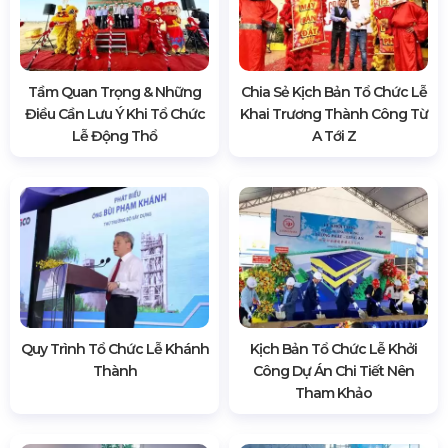
Tầm Quan Trọng & Những
Chia Sẻ Kịch Bản Tổ Chức Lễ
Điều Cần Lưu Ý Khi Tổ Chức
Khai Trương Thành Công Từ
Lễ Động Thổ
A Tới Z
Quy Trình Tổ Chức Lễ Khánh
Kịch Bản Tổ Chức Lễ Khởi
Thành
Công Dự Án Chi Tiết Nên
Tham Khảo