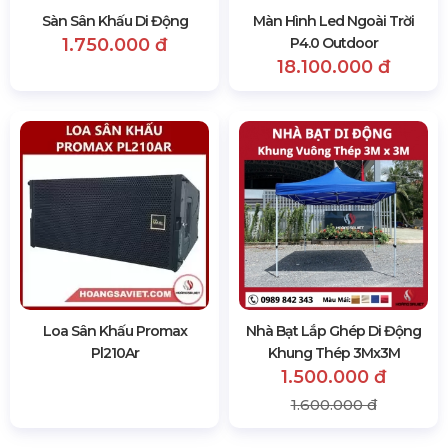
Sàn Sân Khấu Di Động
Màn Hình Led Ngoài Trời
1.750.000 đ
P4.0 Outdoor
18.100.000 đ
Loa Sân Khấu Promax
Nhà Bạt Lắp Ghép Di Động
Pl210Ar
Khung Thép 3Mx3M
1.500.000 đ
1.600.000 đ