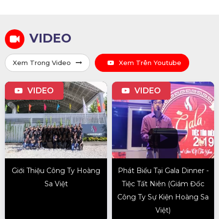
VIDEO
Xem Trong Video
Xem Trên Youtube
VIDEO
VIDEO
Giới Thiệu Công Ty Hoàng
Phát Biểu Tại Gala Dinner -
Sa Việt
Tiệc Tất Niên (Giám Đốc
Công Ty Sự Kiện Hoàng Sa
Việt)