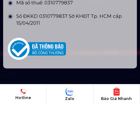
Mã số thuế: 0310779837
Số ĐKKD 0310779837 Sở KHĐT Tp. HCM cấp
15/04/2011
SẢN PHẨM
Hotline
Zalo
Báo Giá Nhanh
Thiết bị âm thanh
Thiết bị ánh sáng
Màn hình LED
Khung truss nhôm