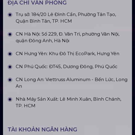
ĐỊA CHỈ VĂN PHÒNG
Trụ sở: 184/20 Lê Đình Cẩn, Phường Tân Tạo,
Quận Bình Tân, TP. HCM
CN Hà Nội: Số 229, Đ. Vân Trì, phường Vân Nội,
quận Đông Anh, Hà Nội
CN Hưng Yên: Khu Đô Thị EcoPark, Hưng Yên
CN Phú Quốc: ĐT45, Dương Đông, Phú Quốc
CN Long An: Viettruss Aluminum - Bến Lức, Long
An
Nhà Máy Sản Xuất: Lê Minh Xuân, Bình Chánh,
TP. HCM
TÀI KHOẢN NGÂN HÀNG