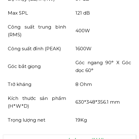
Max SPL
121 dB
Công suất trung bình
400W
(RMS)
Công suất đỉnh (PEAK)
1600W
Góc ngang 90° X Góc
Góc bắt giọng
dọc 60°
Trở kháng
8 Ohm
Kích thước sản phẩm
630*348*356.1 mm
(H*W*D)
Trọng lượng net
19Kg