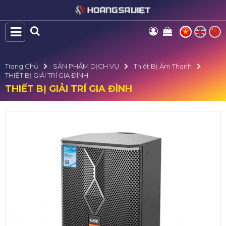
Trang Chủ
SẢN PHẨM DỊCH VỤ
Thiết Bị Âm Thanh
THIẾT BỊ GIẢI TRÍ GIA ĐÌNH
THIẾT BỊ GIẢI TRÍ GIA ĐÌNH