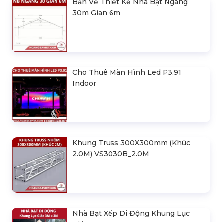
Bản Vẽ Thiết Kế Nhà Bạt Ngang
30m Gian 6m
Cho Thuê Màn Hình Led P3.91
Indoor
Khung Truss 300X300mm (Khúc
2.0M) VS3030B_2.0M
Nhà Bạt Xếp Di Động Khung Lục