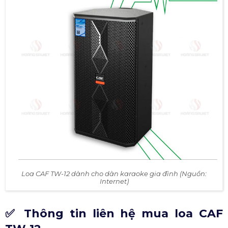
Loa CAF TW-12 dành cho dàn karaoke gia đình (Nguồn:
Internet)
✅ Thông tin liên hệ mua loa CAF