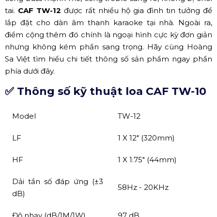
tai.
CAF TW-12
được rất nhiều hộ gia đình tin tưởng để
lắp đặt cho dàn âm thanh karaoke tại nhà. Ngoài ra,
điểm cộng thêm đó chính là ngoại hình cực kỳ đơn giản
nhưng không kém phần sang trọng. Hãy cùng Hoàng
Sa Việt tìm hiểu chi tiết thông số sản phẩm ngay phần
phía dưới đây.
✅ Thông số kỹ thuật loa CAF TW-10
Model
TW-12
LF
1 X 12″ (320mm)
HF
1 X 1.75″ (44mm)
Dải tần số đáp ứng (±3
58Hz - 20KHz
dB)
Độ nhạy (dB/1M/1W)
97 dB