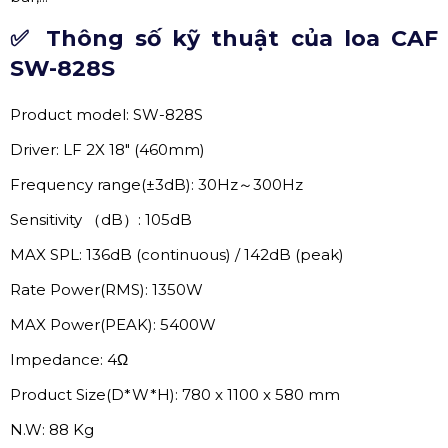
✅ Thông số kỹ thuật của loa CAF
SW-828S
Product model: SW-828S
Driver: LF 2X 18" (460mm)
Frequency range(±3dB): 30Hz～300Hz
Sensitivity （dB）: 105dB
MAX SPL: 136dB (continuous) / 142dB (peak)
Rate Power(RMS): 1350W
MAX Power(PEAK): 5400W
Impedance: 4Ω
Product Size(D*W*H): 780 x 1100 x 580 mm
N.W: 88 Kg