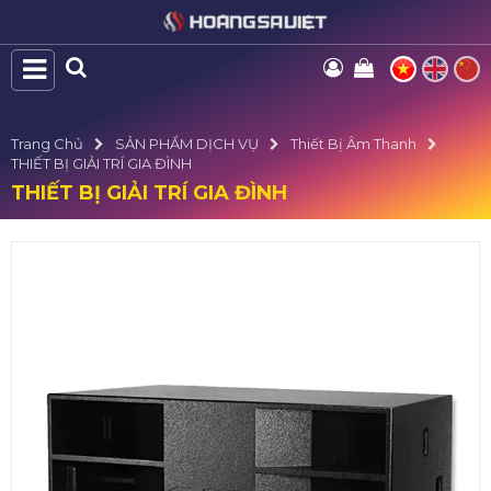
Trang Chủ
SẢN PHẨM DỊCH VỤ
Thiết Bị Âm Thanh
THIẾT BỊ GIẢI TRÍ GIA ĐÌNH
THIẾT BỊ GIẢI TRÍ GIA ĐÌNH