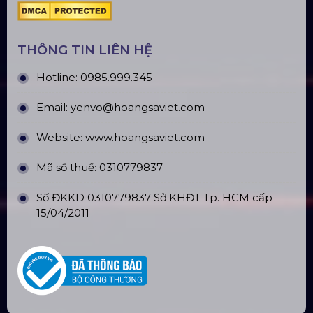
THÔNG TIN LIÊN HỆ
Hotline:
0985.999.345
Email:
yenvo@hoangsaviet.com
Website:
www.hoangsaviet.com
Mã số thuế: 0310779837
Số ĐKKD 0310779837 Sở KHĐT Tp. HCM cấp
15/04/2011