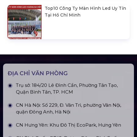
Top10 Công Ty Màn Hình Led Uy Tín
Tại Hồ Chí Minh
ĐỊA CHỈ VĂN PHÒNG
Trụ sở: 184/20 Lê Đình Cẩn, Phường Tân Tạo,
Quận Bình Tân, TP. HCM
CN Hà Nội: Số 229, Đ. Vân Trì, phường Vân Nội,
quận Đông Anh, Hà Nội
CN Hưng Yên: Khu Đô Thị EcoPark, Hưng Yên