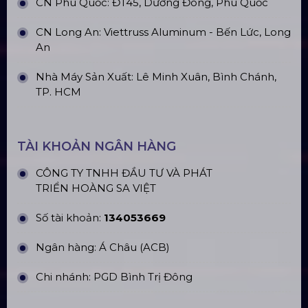
CN Phú Quốc: ĐT45, Dương Đông, Phú Quốc
CN Long An: Viettruss Aluminum - Bến Lức, Long
An
Nhà Máy Sản Xuất: Lê Minh Xuân, Bình Chánh,
TP. HCM
TÀI KHOẢN NGÂN HÀNG
CÔNG TY TNHH ĐẦU TƯ VÀ PHÁT
TRIỂN HOÀNG SA VIỆT
Số tài khoản:
134053669
Ngân hàng: Á Châu (ACB)
Chi nhánh: PGD Bình Trị Đông